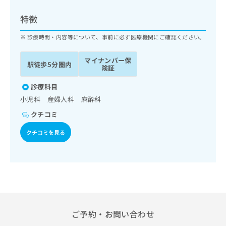
ッ
は
ク
こ
特徴
ナ
ち
ビ
診療時間・内容等について、事前に必ず医療機関にご確認ください。
ら
に
関
マイナンバー保
広
駅徒歩5分圏内
す
広
険証
告
る
告
代
お
診療科目
出
理
問
稿
小児科 産婦人科 麻酔科
店
い
の
クチコミ
合
の
お
わ
方
問
クチコミを見る
せ
い
は
は
合
こ
こ
わ
ち
ち
せ
ら
ら
は
こ
こち
ち
広
らは
広
ら
告
ご予約・お問い合わせ
マイ
告
出
ナビ