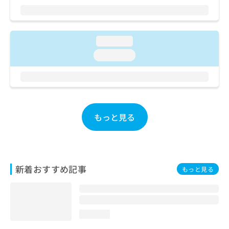
ご了
ら
み
承く
は
ださ
こ
無
い。
ち
料
loading...
ら
情
loading...
報
拡
掲
充
載
の
情
お
報
申
の
もっと見る
し
修
込
正
み
は
は
こ
こ
ち
新着おすすめ記事
もっと見る
ち
ら
ら
そ
の
loading...
他
の