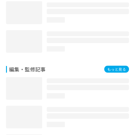
お
問
い
loading...
合
わ
せ
は
こ
loading...
ち
ら
編集・監修記事
もっと見る
loading...
loading...