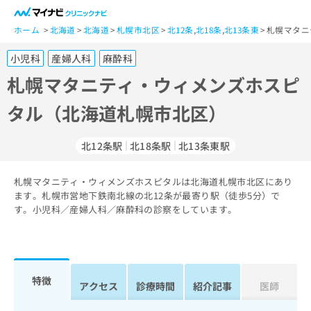
一
般
ホーム
北海道
北海道
札幌市北区
北12条
,
北18条
,
北13条東
札幌マタニ
ユ
小児科
産婦人科
麻酔科
ー
ザ
札幌マタニティ・ウィメンズホスピ
ー
タル（北海道札幌市北区）
の
方
は
北12条駅
北18条駅
北13条東駅
こ
ち
札幌マタニティ・ウィメンズホスピタルは北海道札幌市北区にあり
ら
ます。札幌市営地下鉄南北線の北12条が最寄り駅（徒歩5分）で
す。小児科／産婦人科／麻酔科の診察をしています。
医
マ
療
イ
関
ナ
係
ビ
者
ク
特徴
アクセス
診療時間
紹介記事
医師
の
リ
方
ニ