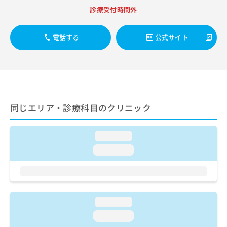
出
稿
クリ
資
診療受付時間外
稿
ニッ
の
料
クナ
の
お
の
ビサ
お
問
ご
電話する
公式サイト
イト
問
い
請
への
い
合
お問
求
合
合せ
わ
は
フォ
わ
せ
こ
ーム
せ
は
ち
とな
は
こ
ら
りま
こ
ち
同じエリア・診療科目のクリニック
す。
ち
ら
クリ
無
ら
ニッ
料
クの
loading...
資
情
予
料
loading...
報
約・
の
症状
拡
のご
ご
充
相談
請
の
など
求
お
はで
は
申
loading...
きま
こ
せん
し
loading...
ので
ち
込