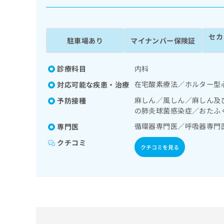
係
ク
者
リ
の
ニ
セカ
ッ
方
駐車場あり
マイナンバー保険証
ク
は
ナ
こ
ビ
診療科目
内科
ち
に
在宅酸素療法／ホルター型
対応可能な疾患・治療
関
ら
す
麻しん／風しん／麻しん及
予防接種
る
の肺炎球菌感染症／おたふ
お
広
循環器専門医／呼吸器専門
広
専門医
問
告
告
い
クチコミ
出
代
合
クチコミを見る
稿
わ
理
の
せ
店
お
は
の
問
こ
い
方
ち
合
ら
は
わ
こ