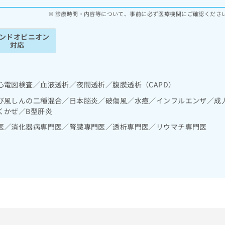
診療時間・内容等について、事前に必ず医療機関にご確認くださ
ンドオピニオン
対応
心電図検査／血液透析／夜間透析／腹膜透析（CAPD）
び風しんの二種混合／日本脳炎／破傷風／水痘／インフルエンザ／成
くかぜ／B型肝炎
医／消化器病専門医／腎臓専門医／透析専門医／リウマチ専門医