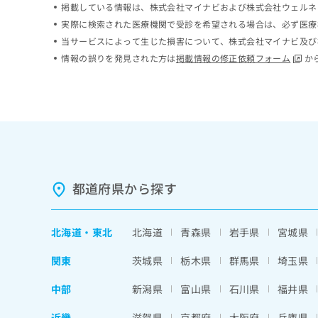
掲載している情報は、株式会社マイナビおよび株式会社ウェルネ
ち
み
実際に検索された医療機関で受診を希望される場合は、必ず医療
ら
は
こ
当サービスによって生じた損害について、株式会社マイナビ及び
ち
情報の誤りを発見された方は
掲載情報の修正依頼フォーム
か
そ
ら
の
他
の
お
問
い
合
わ
都道府県から探す
せ
は
こ
北海道
・
東北
北海道
青森県
岩手県
宮城県
ち
ら
関東
茨城県
栃木県
群馬県
埼玉県
中部
新潟県
富山県
石川県
福井県
近畿
滋賀県
京都府
大阪府
兵庫県