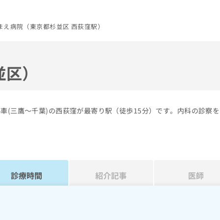
まえ病院（東京都杉並区 西荻窪駅）
並区）
車(三鷹～千葉)の西荻窪が最寄り駅（徒歩15分）です。内科の診察
診療時間
紹介記事
医師