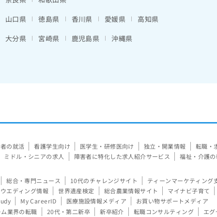
山口県
徳島県
香川県
愛媛県
高知県
大分県
宮崎県
鹿児島県
沖縄県
験者の就活
看護学生向け
医学生・研修医向け
独立・開業情報
転職・
ミドル・シニアの求人
障害者に特化した求人紹介サービス
福祉・介護の
総合・専門ニュース
10代のチャレンジサイト
ティーンマーケティング
ウエディング情報
世界遺産検定
総合農業情報サイト
マイナビ子育て
tudy
My CareerID
医療施設情報メディア
お買い物サポートメディア
ーム業界の転職
20代・第二新卒
新卒紹介
転職コンサルティング
エグ