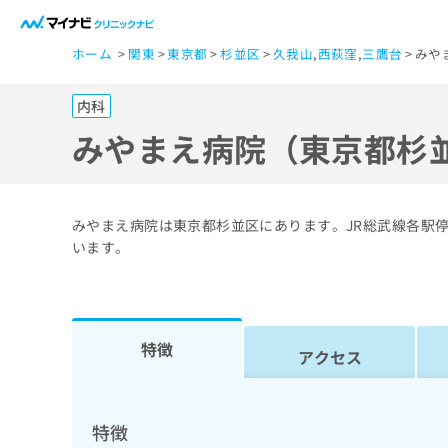
一
ホーム
関東
東京都
杉並区
久我山
,
西荻窪
,
三鷹台
みや
般
ユ
内科
ー
ザ
みやまえ病院（東京都杉
ー
の
方
みやまえ病院は東京都杉並区にあります。JR総武線各駅停
は
います。
こ
ち
ら
特徴
アクセス
医
マ
療
イ
ナ
関
特徴
ビ