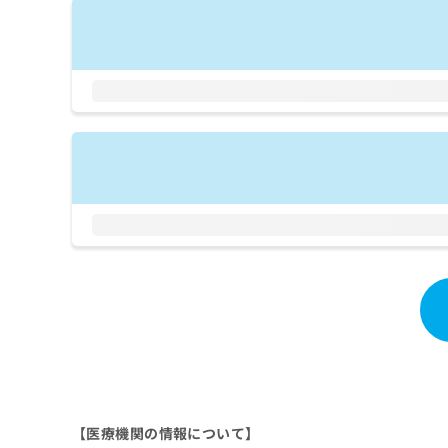
拡
資
きま
充
料
せん
の
ので
の
ご了
お
ご
承く
申
請
ださ
し
求
い。
込
は
み
こ
は
ち
こ
ら
ち
ら
無
料
掲
情
載
報
情
拡
報
充
の
の
修
お
正
申
は
し
【医療機関の情報について】
こ
込