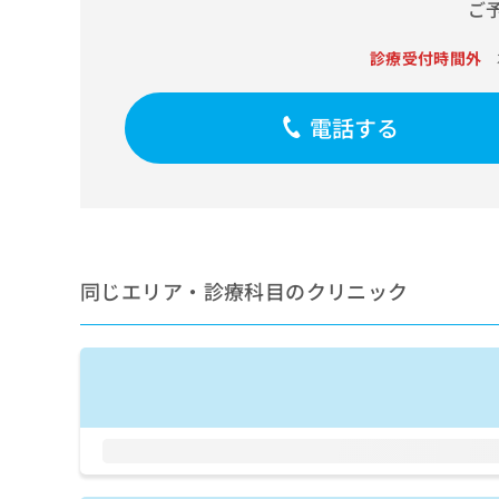
せ
こち
ご
ち
らは
は
マイ
こ
ら
診療受付時間外
ナビ
ち
クリ
ら
ニッ
クナ
電話する
広
ビサ
広
資
イト
告
告
への
料
出
出
お問
の
稿
合せ
稿
ご
の
フォ
の
請
お
ーム
お
求
問
とな
問
同じエリア・診療科目のクリニック
りま
は
い
い
す。
こ
合
合
クリ
ち
わ
ニッ
わ
ら
せ
クの
せ
は
予
は
約・
こ
こ
無
症状
ち
ち
のご
料
ら
相談
ら
情
など
報
はで