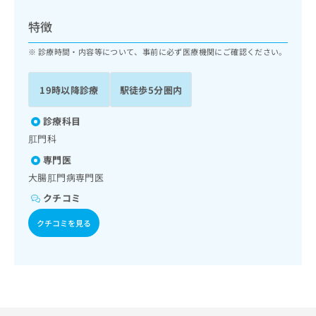
ッ
は
ク
こ
特徴
ナ
ち
ビ
診療時間・内容等について、事前に必ず医療機関にご確認ください。
ら
に
関
広
19時以降診療
駅徒歩5分圏内
す
広
告
る
告
代
お
診療科目
出
理
問
稿
肛門科
店
い
の
専門医
合
の
お
わ
大腸肛門病専門医
方
問
せ
い
は
クチコミ
は
合
こ
こ
わ
クチコミを見る
ち
ち
せ
ら
ら
は
こ
こち
ち
広
らは
広
ら
告
マイ
告
出
ナビ