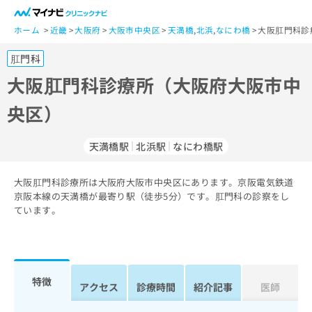
一
般
ホーム
近畿
大阪府
大阪市中央区
天満橋
,
北浜
,
なにわ橋
大阪肛門科診
ユ
肛門科
ー
ザ
大阪肛門科診療所（大阪府大阪市中
ー
央区）
の
方
は
天満橋駅
北浜駅
なにわ橋駅
こ
ち
大阪肛門科診療所は大阪府大阪市中央区にあります。京阪電気鉄道
ら
京阪本線の天満橋が最寄り駅（徒歩5分）です。肛門科の診察をし
ています。
医
マ
療
イ
関
ナ
係
ビ
者
ク
特徴
アクセス
診療時間
紹介記事
医師
の
リ
方
ニ