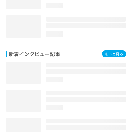
loading...
loading...
新着インタビュー記事
もっと見る
loading...
loading...