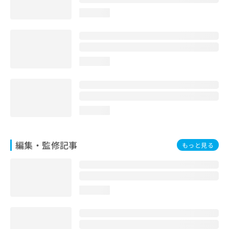
お
loading...
問
い
合
わ
せ
loading...
は
こ
ち
ら
loading...
編集・監修記事
もっと見る
loading...