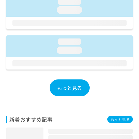
ご了
loading...
ら
み
承く
は
loading...
ださ
こ
無
い。
ち
料
ら
情
報
拡
loading...
掲
充
載
loading...
の
情
お
報
申
の
し
修
込
正
み
は
もっと見る
は
こ
こ
ち
ち
ら
ら
そ
新着おすすめ記事
もっと見る
の
他
の