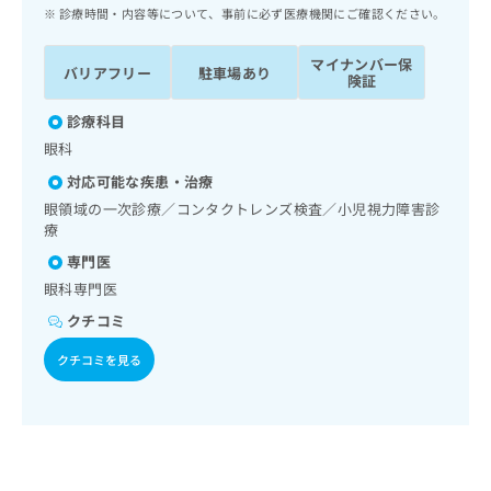
ッ
は
診療時間・内容等について、事前に必ず医療機関にご確認ください。
ク
こ
ナ
ち
マイナンバー保
バリアフリー
駐車場あり
ビ
険証
ら
に
関
診療科目
広
す
広
眼科
告
る
告
代
対応可能な疾患・治療
お
出
理
問
眼領域の一次診療／コンタクトレンズ検査／小児視力障害診
稿
店
療
い
の
合
の
お
専門医
わ
方
問
眼科専門医
せ
い
は
は
クチコミ
合
こ
こ
わ
ち
クチコミを見る
ち
せ
ら
ら
は
こ
こち
ち
広
らは
広
ら
告
マイ
告
出
ナビ