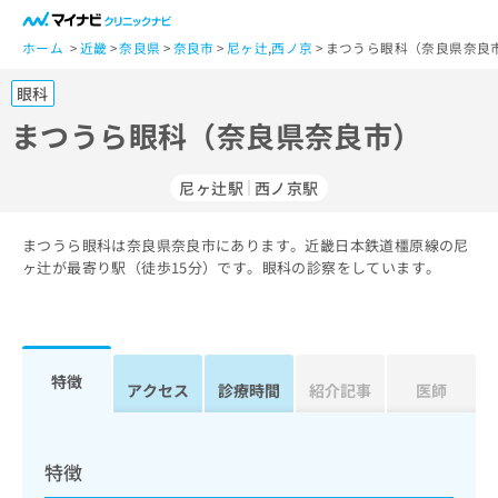
一
般
ホーム
近畿
奈良県
奈良市
尼ヶ辻
,
西ノ京
まつうら眼科（奈良県奈良市
ユ
眼科
ー
ザ
まつうら眼科（奈良県奈良市）
ー
の
尼ヶ辻駅
西ノ京駅
方
は
こ
まつうら眼科は奈良県奈良市にあります。近畿日本鉄道橿原線の尼
ヶ辻が最寄り駅（徒歩15分）です。眼科の診察をしています。
ち
ら
医
マ
療
イ
特徴
アクセス
診療時間
紹介記事
医師
関
ナ
係
ビ
者
ク
の
リ
特徴
方
ニ