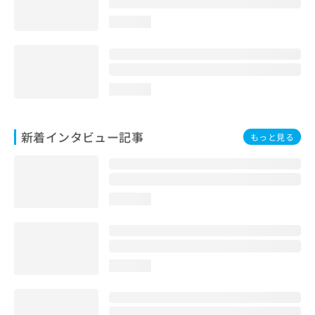
loading...
loading...
新着インタビュー記事
もっと見る
loading...
loading...