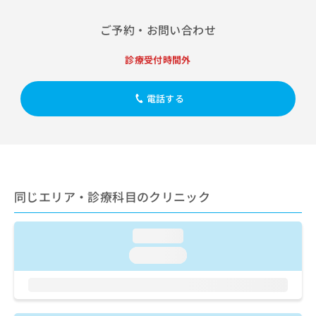
出
稿
クリ
資
稿
ニッ
の
料
ご予約・お問い合わせ
クナ
の
お
の
ビサ
お
問
ご
イト
診療受付時間外
問
い
請
への
い
合
お問
求
合
合せ
わ
は
電話する
フォ
わ
せ
こ
ーム
せ
は
ち
とな
は
こ
ら
りま
こ
ち
す。
ち
ら
クリ
無
ら
ニッ
料
クの
資
同じエリア・診療科目のクリニック
情
予
料
報
約・
の
症状
拡
のご
loading...
ご
充
相談
請
の
loading...
など
求
お
はで
は
申
きま
こ
せん
し
ので
ち
込