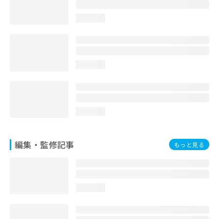
お
問
loading...
い
合
わ
せ
は
loading...
こ
ち
ら
loading...
編集・監修記事
もっと見る
loading...