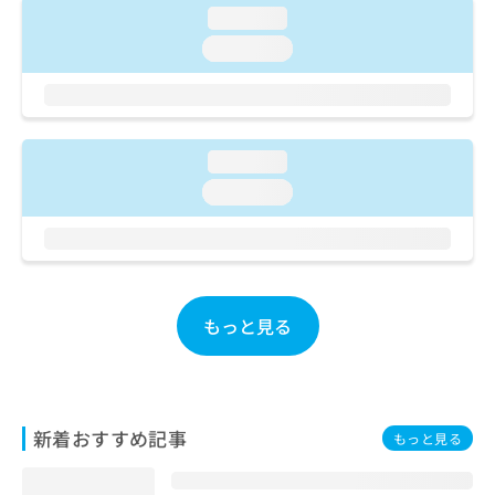
ご了
ら
み
loading...
承く
は
ださ
loading...
こ
無
い。
ち
料
ら
情
報
拡
掲
loading...
充
載
の
loading...
情
お
報
申
の
し
修
込
正
み
は
もっと見る
は
こ
こ
ち
ち
ら
ら
そ
新着おすすめ記事
もっと見る
の
他
の