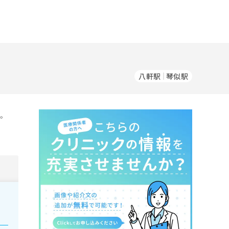
八軒駅
琴似駅
す。