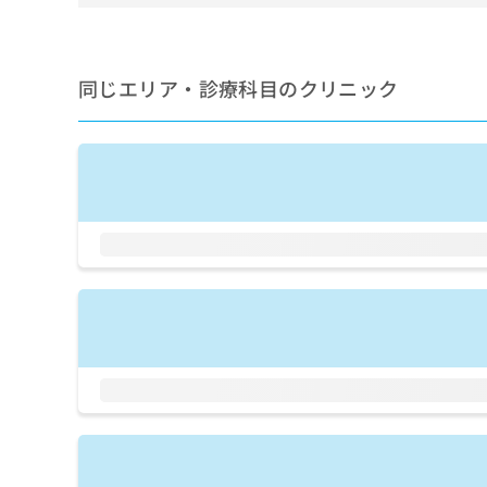
せ
こち
ち
らは
は
マイ
こ
ら
ナビ
ち
クリ
同じエリア・診療科目のクリニック
ら
ニッ
クナ
広
ビサ
広
資
イト
告
告
への
料
出
出
お問
の
稿
合せ
稿
ご
の
フォ
の
請
お
ーム
お
求
問
とな
問
りま
は
い
い
す。
こ
合
合
クリ
ち
わ
ニッ
わ
ら
せ
クの
せ
は
予
は
約・
こ
こ
無
症状
ち
ち
のご
料
ら
相談
ら
情
など
報
はで