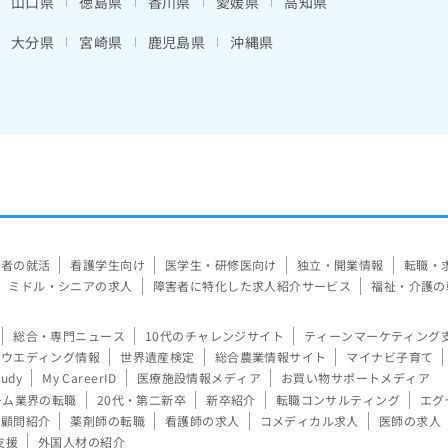
山口県
徳島県
香川県
愛媛県
高知県
大分県
宮崎県
鹿児島県
沖縄県
験者の就活
看護学生向け
医学生・研修医向け
独立・開業情報
転職・
ミドル・シニアの求人
障害者に特化した求人紹介サービス
福祉・介護の
総合・専門ニュース
10代のチャレンジサイト
ティーンマーケティング
ウエディング情報
世界遺産検定
総合農業情報サイト
マイナビ子育て
tudy
My CareerID
医療施設情報メディア
お買い物サポートメディア
ーム業界の転職
20代・第二新卒
新卒紹介
転職コンサルティング
エグ
顧問紹介
薬剤師の転職
看護師の求人
コメディカル求人
医師の求人
支援
外国人材の紹介