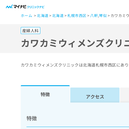
一
ホーム
北海道
北海道
札幌市西区
八軒
,
琴似
カワカミ
般
ユ
産婦人科
ー
ザ
カワカミウィメンズクリ
ー
の
方
カワカミウィメンズクリニックは北海道札幌市西区にあり
は
こ
ち
ら
特徴
アクセス
医
マ
療
イ
特徴
ナ
関
ビ