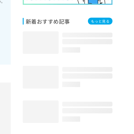
い。
新着おすすめ記事
もっと見る
loading...
loading...
loading...