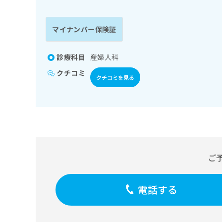
係
ク
者
リ
の
ニ
マイナンバー保険証
ッ
方
ク
は
ナ
診療科目
産婦人科
こ
ビ
クチコミ
ち
に
クチコミを見る
関
ら
す
る
お
広
広
問
告
告
い
出
代
合
稿
わ
ご
理
の
せ
店
お
は
の
問
こ
電話する
い
方
ち
合
ら
は
わ
こ