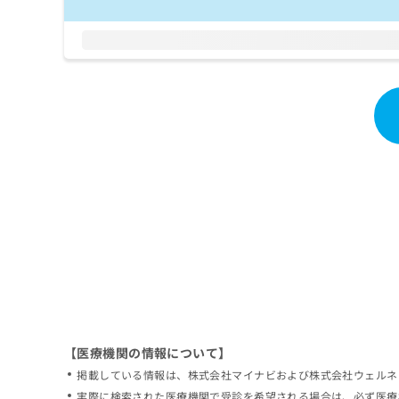
拡
資
きま
充
料
せん
の
ので
の
ご了
お
ご
承く
申
請
ださ
し
求
い。
込
は
み
こ
は
ち
こ
ら
ち
ら
無
料
掲
情
載
報
情
拡
報
充
の
の
修
お
【医療機関の情報について】
正
申
掲載している情報は、株式会社マイナビおよび株式会社ウェルネ
は
し
こ
実際に検索された医療機関で受診を希望される場合は、必ず医療
込