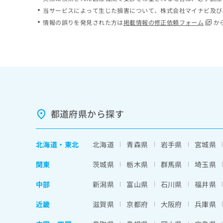
ち
み
当サービスによって生じた損害について、株式会社マイナビ及び
ら
は
情報の誤りを発見された方は
掲載情報の修正依頼フォーム
か
こ
ち
そ
ら
の
他
の
お
問
い
都道府県から探す
合
わ
せ
北海道
・
東北
北海道
青森県
岩手県
宮城県
は
こ
関東
茨城県
栃木県
群馬県
埼玉県
ち
ら
中部
新潟県
富山県
石川県
福井県
近畿
滋賀県
京都府
大阪府
兵庫県