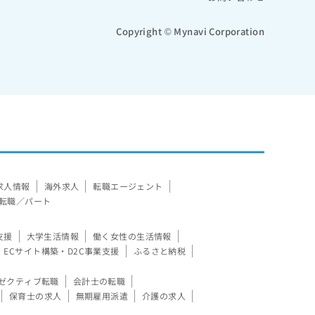
Copyright © Mynavi Corporation
求人情報
海外求人
転職エージェント
転職／パート
支援
大学生活情報
働く女性の生活情報
ECサイト構築・D2C事業支援
ふるさと納税
ゼクティブ転職
会計士の転職
保育士の求人
無期雇用派遣
介護の求人