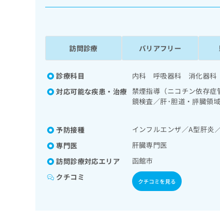
係
ク
者
リ
の
ニ
ッ
方
ク
訪問診療
バリアフリー
は
ナ
こ
ビ
ち
診療科目
内科 呼吸器科 消化器科
に
関
ら
禁煙指導（ニコチン依存症
対応可能な疾患・治療
す
鏡検査／肝･胆道・膵臓領
る
病患者教育（食事療法、運
お
広
び指導／在宅における看取
広
問
インフルエンザ／A型肝炎
予防接種
告
告
い
出
代
合
肝臓専門医
専門医
稿
わ
理
函館市
訪問診療対応エリア
の
せ
店
お
は
クチコミ
の
クチコミを見る
問
こ
い
方
ち
合
ら
は
わ
こ