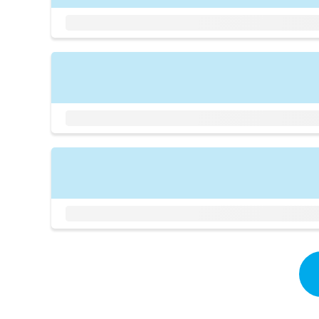
拡
資
きま
充
料
せん
の
ので
の
ご了
お
ご
承く
申
請
ださ
し
求
い。
込
は
み
こ
は
ち
こ
ら
ち
ら
無
料
掲
情
載
報
情
拡
報
充
の
の
修
お
正
申
は
し
こ
込