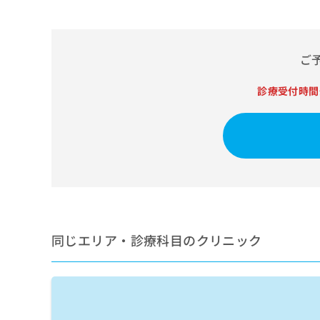
せ
こち
ち
らは
は
マイ
こ
ら
ナビ
ち
クリ
ご
ら
ニッ
クナ
広
ビサ
診療受付時間
広
資
イト
告
告
への
料
出
出
お問
の
稿
合せ
稿
ご
の
フォ
の
請
お
ーム
お
求
問
とな
問
りま
は
い
い
す。
こ
合
合
クリ
ち
わ
ニッ
わ
ら
せ
クの
同じエリア・診療科目のクリニック
せ
は
予
は
約・
こ
こ
無
症状
ち
ち
のご
料
ら
相談
ら
情
など
報
はで