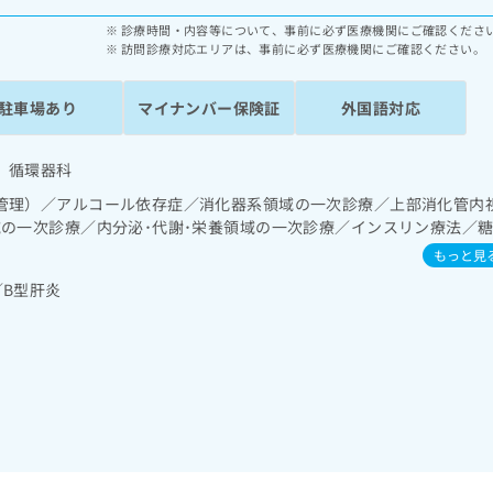
診療時間・内容等について、事前に必ず医療機関にご確認くださ
訪問診療対応エリアは、事前に必ず医療機関にご確認ください。
駐車場あり
マイナンバー保険証
外国語対応
 循環器科
管理）／アルコール依存症／消化器系領域の一次診療／上部消化管内
域の一次診療／内分泌･代謝･栄養領域の一次診療／インスリン療法／
動療法、自己血糖測定）／糖尿病による合併症に対する継続的な管理
もっと見
り
／B型肝炎