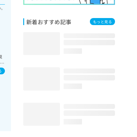
い。
新着おすすめ記事
もっと見る
loading...
視
糖尿
及
る
loading...
loading...