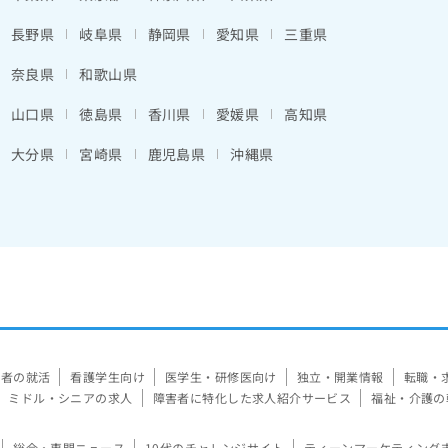
長野県
岐阜県
静岡県
愛知県
三重県
奈良県
和歌山県
山口県
徳島県
香川県
愛媛県
高知県
大分県
宮崎県
鹿児島県
沖縄県
験者の就活
看護学生向け
医学生・研修医向け
独立・開業情報
転職・
ミドル・シニアの求人
障害者に特化した求人紹介サービス
福祉・介護の
総合・専門ニュース
10代のチャレンジサイト
ティーンマーケティング