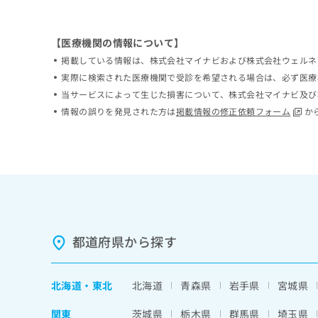
ち
み
ら
は
こ
【医療機関の情報について】
ち
掲載している情報は、株式会社マイナビおよび株式会社ウェルネ
そ
ら
実際に検索された医療機関で受診を希望される場合は、必ず医療
の
他
当サービスによって生じた損害について、株式会社マイナビ及び
の
情報の誤りを発見された方は
掲載情報の修正依頼フォーム
か
お
問
い
合
わ
せ
は
こ
ち
都道府県から探す
ら
北海道
・
東北
北海道
青森県
岩手県
宮城県
関東
茨城県
栃木県
群馬県
埼玉県