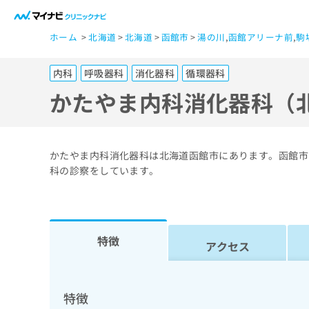
一
ホーム
北海道
北海道
函館市
湯の川
,
函館アリーナ前
,
駒
般
ユ
内科
呼吸器科
消化器科
循環器科
ー
ザ
かたやま内科消化器科（
ー
の
方
かたやま内科消化器科は北海道函館市にあります。函館市
は
科の診察をしています。
こ
ち
ら
特徴
アクセス
医
マ
療
イ
ナ
関
特徴
ビ