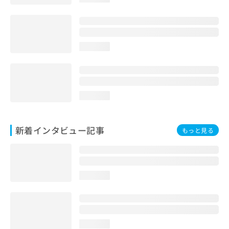
loading...
loading...
新着インタビュー記事
もっと見る
loading...
loading...