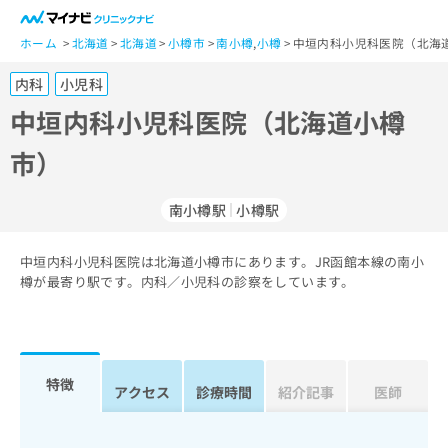
一
般
ホーム
北海道
北海道
小樽市
南小樽
,
小樽
中垣内科小児科医院（北海
ユ
内科
小児科
ー
ザ
中垣内科小児科医院（北海道小樽
ー
市）
の
方
は
南小樽駅
小樽駅
こ
ち
中垣内科小児科医院は北海道小樽市にあります。JR函館本線の南小
ら
樽が最寄り駅です。内科／小児科の診察をしています。
医
マ
療
イ
関
ナ
係
ビ
特徴
アクセス
診療時間
紹介記事
医師
者
ク
の
リ
方
ニ