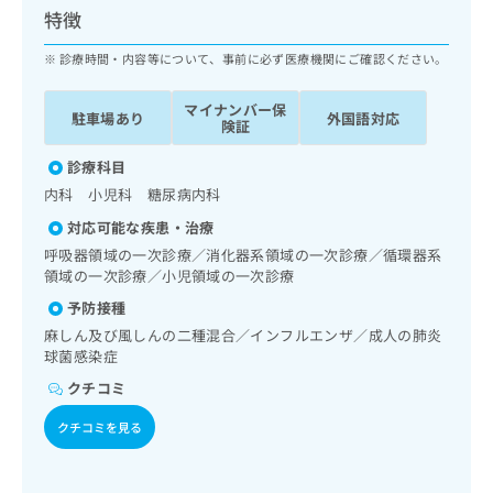
ッ
は
特徴
ク
こ
ナ
診療時間・内容等について、事前に必ず医療機関にご確認ください。
ち
ビ
ら
に
マイナンバー保
駐車場あり
外国語対応
関
険証
広
す
広
告
る
診療科目
告
代
お
出
内科 小児科 糖尿病内科
理
問
稿
対応可能な疾患・治療
店
い
の
合
の
呼吸器領域の一次診療／消化器系領域の一次診療／循環器系
お
わ
領域の一次診療／小児領域の一次診療
方
問
せ
い
は
予防接種
は
合
こ
麻しん及び風しんの二種混合／インフルエンザ／成人の肺炎
こ
わ
ち
球菌感染症
ち
せ
ら
ら
クチコミ
は
こ
こち
クチコミを見る
ち
広
らは
広
ら
告
マイ
告
出
ナビ