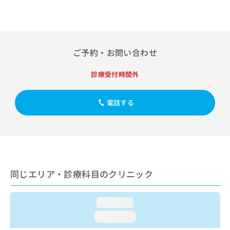
出
稿
クリ
資
稿
ニッ
の
料
クナ
の
お
の
ビサ
お
問
ご
イト
問
い
請
への
ご予約・お問い合わせ
い
合
お問
求
合
合せ
わ
は
フォ
診療受付時間外
わ
せ
こ
ーム
せ
は
ち
とな
は
こ
ら
りま
電話する
こ
ち
す。
ち
ら
クリ
無
ら
ニッ
料
クの
資
情
予
料
報
約・
の
症状
拡
のご
ご
同じエリア・診療科目のクリニック
充
相談
請
の
など
求
お
はで
loading...
は
申
きま
こ
せん
し
loading...
ので
ち
込