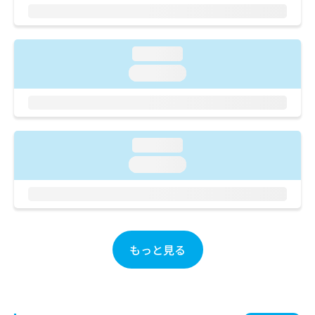
ご了
ら
み
承く
は
ださ
こ
無
い。
ち
料
loading...
ら
情
loading...
報
拡
掲
充
載
の
情
お
報
loading...
申
の
し
loading...
修
込
正
み
は
は
こ
こ
ち
ち
ら
もっと見る
ら
そ
の
他
の