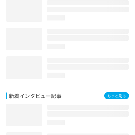
loading...
loading...
loading...
新着インタビュー記事
もっと見る
loading...