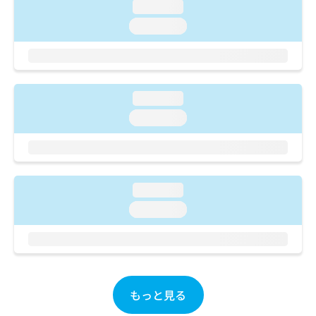
ご了
ら
loading...
み
承く
は
ださ
loading...
こ
無
い。
ち
料
ら
情
報
拡
掲
loading...
充
載
loading...
の
情
お
報
申
の
し
修
込
正
loading...
み
は
は
こ
loading...
こ
ち
ち
ら
ら
そ
の
もっと見る
他
の