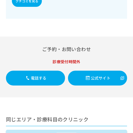
像診断を担当する医師による読影）／漢方薬の処方／在宅に
クチコミを見る
出
稿
クリ
資
おける看取り
稿
ニッ
の
料
クナ
の
お
の
ビサ
お
問
ご
イト
問
い
請
への
い
合
お問
求
合
合せ
わ
は
フォ
わ
せ
こ
ーム
ご予約・お問い合わせ
せ
は
ち
とな
は
こ
ら
りま
こ
診療受付時間外
ち
す。
ち
ら
クリ
無
ら
ニッ
料
電話する
公式サイト
クの
資
情
予
料
報
約・
の
症状
拡
のご
ご
充
相談
請
の
など
求
お
はで
は
申
同じエリア・診療科目のクリニック
きま
こ
せん
し
ので
ち
込