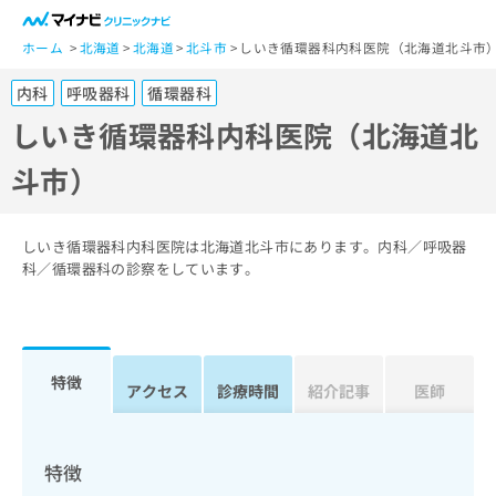
一
般
ホーム
北海道
北海道
北斗市
しいき循環器科内科医院（北海道北斗市
ユ
内科
呼吸器科
循環器科
ー
ザ
しいき循環器科内科医院（北海道北
ー
斗市）
の
方
は
こ
しいき循環器科内科医院は北海道北斗市にあります。内科／呼吸器
ち
科／循環器科の診察をしています。
ら
医
マ
療
イ
特徴
関
アクセス
診療時間
紹介記事
医師
ナ
係
ビ
者
ク
の
リ
特徴
方
ニ