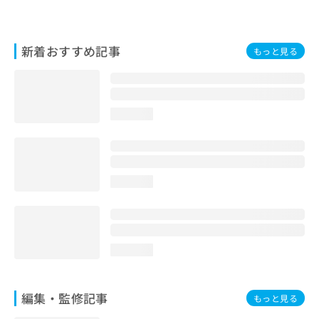
お
問
い
新着おすすめ記事
もっと見る
合
わ
せ
は
こ
loading...
ち
ら
loading...
loading...
編集・監修記事
もっと見る