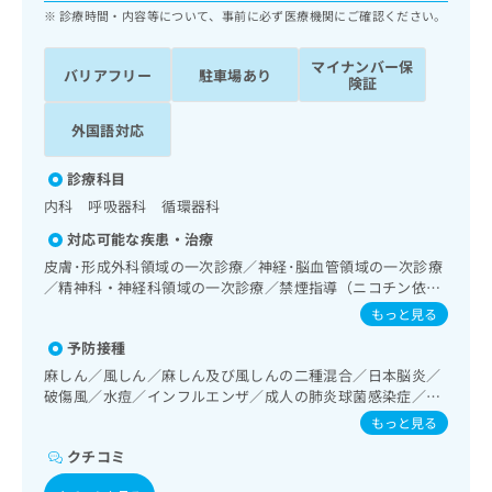
ッ
は
診療時間・内容等について、事前に必ず医療機関にご確認ください。
ク
こ
ナ
ち
マイナンバー保
バリアフリー
駐車場あり
ビ
険証
ら
に
関
外国語対応
広
す
広
告
る
告
診療科目
代
お
出
理
内科 呼吸器科 循環器科
問
稿
店
い
の
対応可能な疾患・治療
合
の
お
皮膚･形成外科領域の一次診療／神経･脳血管領域の一次診療
わ
方
問
／精神科・神経科領域の一次診療／禁煙指導（ニコチン依存
せ
い
は
症管理）／認知症／耳鼻咽喉領域の一次診療／純音聴力検査
もっと見る
は
合
こ
／呼吸器領域の一次診療／在宅酸素療法／消化器系領域の一
こ
わ
予防接種
次診療／肝･胆道・膵臓領域の一次診療／循環器系領域の一
ち
ち
せ
次診療／ホルター型心電図検査／ペースメーカー管理／腎･
ら
麻しん／風しん／麻しん及び風しんの二種混合／日本脳炎／
ら
は
泌尿器系領域の一次診療／尿失禁の治療／内分泌･代謝･栄養
破傷風／水痘／インフルエンザ／成人の肺炎球菌感染症／お
こ
領域の一次診療／インスリン療法／糖尿病患者教育（食事療
たふくかぜ／A型肝炎／B型肝炎
もっと見る
こち
ち
法、運動療法、自己血糖測定）／糖尿病による合併症に対す
広
らは
広
ら
る継続的な管理及び指導／血液・免疫系領域の一次診療／
クチコミ
告
マイ
筋・骨格系及び外傷領域の一次診療／画像診断管理（専ら画
告
出
ナビ