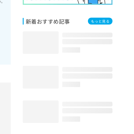
い。
新着おすすめ記事
もっと見る
loading...
loading...
loading...