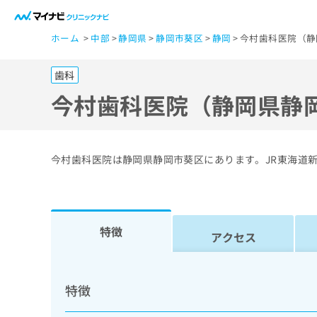
一
ホーム
中部
静岡県
静岡市葵区
静岡
今村歯科医院（静
般
ユ
歯科
ー
ザ
今村歯科医院（静岡県静
ー
の
方
今村歯科医院は静岡県静岡市葵区にあります。JR東海道
は
こ
ち
ら
特徴
アクセス
医
マ
療
イ
特徴
ナ
関
ビ