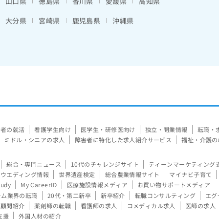
山口県
徳島県
香川県
愛媛県
高知県
大分県
宮崎県
鹿児島県
沖縄県
験者の就活
看護学生向け
医学生・研修医向け
独立・開業情報
転職・
ミドル・シニアの求人
障害者に特化した求人紹介サービス
福祉・介護の
総合・専門ニュース
10代のチャレンジサイト
ティーンマーケティング
ウエディング情報
世界遺産検定
総合農業情報サイト
マイナビ子育て
tudy
My CareerID
医療施設情報メディア
お買い物サポートメディア
ーム業界の転職
20代・第二新卒
新卒紹介
転職コンサルティング
エグ
顧問紹介
薬剤師の転職
看護師の求人
コメディカル求人
医師の求人
支援
外国人材の紹介