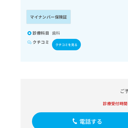
係
ク
者
リ
の
ニ
マイナンバー保険証
ッ
方
ク
は
ナ
診療科目
歯科
こ
ビ
クチコミ
ち
に
クチコミを見る
関
ら
す
る
お
広
広
問
告
告
い
出
代
合
稿
わ
ご
理
の
せ
店
お
は
診療受付時間
の
問
こ
い
方
ち
合
ら
は
電話する
わ
こ