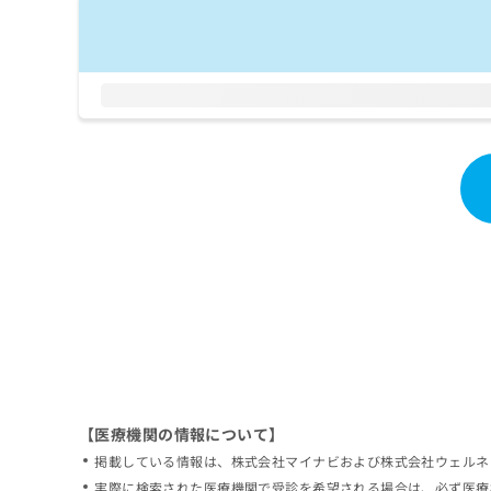
拡
資
きま
充
料
せん
の
ので
の
ご了
お
ご
承く
申
請
ださ
し
求
い。
込
は
み
こ
は
ち
こ
ら
ち
ら
無
料
掲
情
載
報
情
拡
報
充
の
の
修
お
【医療機関の情報について】
正
申
掲載している情報は、株式会社マイナビおよび株式会社ウェルネ
は
し
こ
実際に検索された医療機関で受診を希望される場合は、必ず医療
込