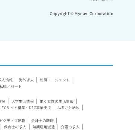
Copyright © Mynavi Corporation
求人情報
海外求人
転職エージェント
転職／パート
支援
大学生活情報
働く女性の生活情報
ECサイト構築・D2C事業支援
ふるさと納税
ゼクティブ転職
会計士の転職
保育士の求人
無期雇用派遣
介護の求人