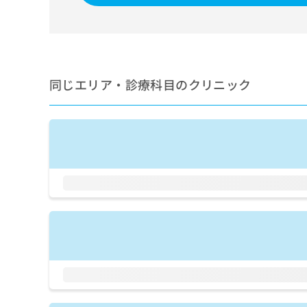
せ
こち
ち
らは
は
マイ
こ
ら
ナビ
ち
クリ
ら
ニッ
クナ
同じエリア・診療科目のクリニック
広
ビサ
広
資
イト
告
告
への
料
出
出
お問
の
稿
合せ
稿
ご
の
フォ
の
請
お
ーム
お
求
問
とな
問
りま
は
い
い
す。
こ
合
合
クリ
ち
わ
ニッ
わ
ら
せ
クの
せ
は
予
は
約・
こ
こ
無
症状
ち
ち
のご
料
ら
相談
ら
情
など
報
はで