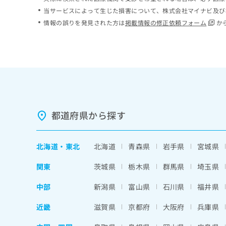
ち
み
当サービスによって生じた損害について、株式会社マイナビ及び
ら
は
情報の誤りを発見された方は
掲載情報の修正依頼フォーム
か
こ
ち
そ
ら
の
他
の
お
問
い
都道府県から探す
合
わ
せ
北海道
・
東北
北海道
青森県
岩手県
宮城県
は
こ
関東
茨城県
栃木県
群馬県
埼玉県
ち
ら
中部
新潟県
富山県
石川県
福井県
近畿
滋賀県
京都府
大阪府
兵庫県