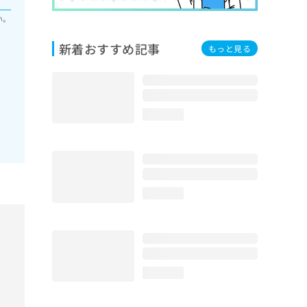
い。
新着おすすめ記事
もっと見る
loading...
loading...
loading...