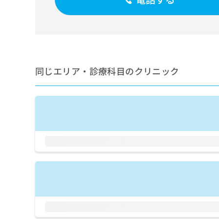
せ
こち
ち
らは
は
マイ
こ
ら
ナビ
ち
クリ
ら
ニッ
クナ
広
ビサ
広
資
イト
同じエリア・診療科目のクリニック
告
告
への
料
出
出
お問
の
稿
合せ
稿
ご
の
フォ
の
請
お
ーム
お
求
問
とな
問
りま
は
い
い
す。
こ
合
合
クリ
ち
わ
ニッ
わ
ら
せ
クの
せ
は
予
は
約・
こ
こ
無
症状
ち
ち
のご
料
ら
相談
ら
情
など
報
はで