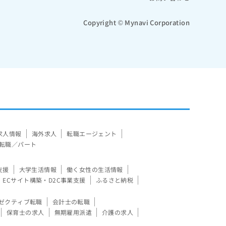
Copyright © Mynavi Corporation
求人情報
海外求人
転職エージェント
転職／パート
支援
大学生活情報
働く女性の生活情報
ECサイト構築・D2C事業支援
ふるさと納税
ゼクティブ転職
会計士の転職
保育士の求人
無期雇用派遣
介護の求人