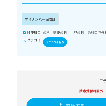
係
ク
者
リ
の
ニ
ッ
方
マイナンバー保険証
ク
は
ナ
こ
ビ
診療科目
歯科 矯正歯科 小児歯科 歯科口腔外
ち
に
クチコミ
関
ら
クチコミを見る
す
る
お
広
広
問
告
告
い
出
代
合
稿
わ
理
の
せ
ご
店
お
は
の
問
こ
診療受付時間外
い
方
ち
合
ら
は
わ
電話する
こ