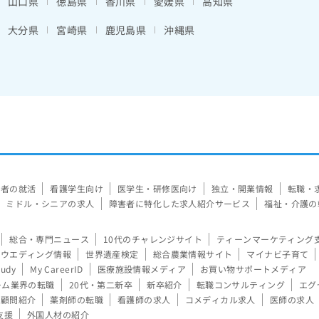
山口県
徳島県
香川県
愛媛県
高知県
大分県
宮崎県
鹿児島県
沖縄県
験者の就活
看護学生向け
医学生・研修医向け
独立・開業情報
転職・
ミドル・シニアの求人
障害者に特化した求人紹介サービス
福祉・介護の
総合・専門ニュース
10代のチャレンジサイト
ティーンマーケティング
ウエディング情報
世界遺産検定
総合農業情報サイト
マイナビ子育て
tudy
My CareerID
医療施設情報メディア
お買い物サポートメディア
ーム業界の転職
20代・第二新卒
新卒紹介
転職コンサルティング
エグ
顧問紹介
薬剤師の転職
看護師の求人
コメディカル求人
医師の求人
支援
外国人材の紹介