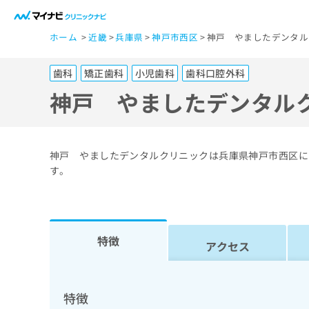
一
ホーム
近畿
兵庫県
神戸市西区
神戸 やましたデンタル
般
ユ
歯科
矯正歯科
小児歯科
歯科口腔外科
ー
ザ
神戸 やましたデンタル
ー
の
方
神戸 やましたデンタルクリニックは兵庫県神戸市西区に
は
す。
こ
ち
ら
特徴
アクセス
医
マ
療
イ
ナ
関
特徴
ビ