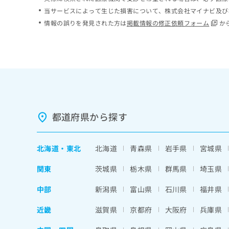
ち
み
当サービスによって生じた損害について、株式会社マイナビ及び
ら
は
情報の誤りを発見された方は
掲載情報の修正依頼フォーム
か
こ
ち
そ
ら
の
他
の
お
問
い
都道府県から探す
合
わ
せ
北海道
・
東北
北海道
青森県
岩手県
宮城県
は
こ
関東
茨城県
栃木県
群馬県
埼玉県
ち
ら
中部
新潟県
富山県
石川県
福井県
近畿
滋賀県
京都府
大阪府
兵庫県