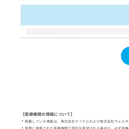
拡
資
きま
充
料
せん
の
ので
の
ご了
お
ご
承く
申
請
ださ
し
求
い。
込
は
み
こ
は
ち
こ
ら
ち
ら
無
料
掲
情
載
報
情
拡
報
充
の
の
修
お
【医療機関の情報について】
正
申
掲載している情報は、株式会社マイナビおよび株式会社ウェルネ
は
し
こ
実際に検索された医療機関で受診を希望される場合は、必ず医療
込