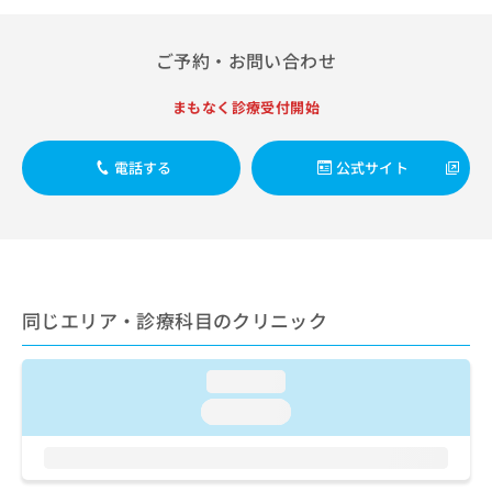
出
稿
クリ
資
稿
ニッ
の
料
クナ
の
お
の
ご予約・お問い合わせ
ビサ
お
問
ご
イト
問
い
請
への
まもなく診療受付開始
い
合
お問
求
合
合せ
わ
は
フォ
わ
せ
こ
電話する
公式サイト
ーム
せ
は
ち
とな
は
こ
ら
りま
こ
ち
す。
ち
ら
クリ
無
ら
ニッ
料
クの
資
情
予
同じエリア・診療科目のクリニック
料
報
約・
の
症状
拡
のご
ご
充
loading...
相談
請
の
など
求
loading...
お
はで
は
申
きま
こ
せん
し
ので
ち
込