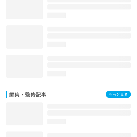
お
問
loading...
い
合
わ
せ
は
loading...
こ
ち
ら
loading...
編集・監修記事
もっと見る
loading...