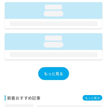
ご了
ら
み
承く
loading...
は
ださ
こ
無
い。
loading...
ち
料
ら
情
報
拡
掲
充
載
loading...
の
情
loading...
お
報
申
の
し
修
込
正
み
は
は
こ
もっと見る
こ
ち
ち
ら
ら
そ
の
新着おすすめ記事
もっと見る
他
の