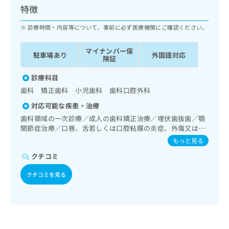
ッ
は
特徴
ク
こ
ナ
診療時間・内容等について、事前に必ず医療機関にご確認ください。
ち
ビ
ら
に
マイナンバー保
駐車場あり
外国語対応
関
険証
広
す
広
告
る
診療科目
告
代
お
出
歯科 矯正歯科 小児歯科 歯科口腔外科
理
問
稿
対応可能な疾患・治療
店
い
の
合
の
歯科領域の一次診療／成人の歯科矯正治療／埋伏歯抜歯／顎
お
わ
関節症治療／口唇、舌若しくは口腔粘膜の炎症、外傷又は腫
方
問
瘍の治療
せ
い
は
もっと見る
は
合
こ
クチコミ
こ
わ
ち
ち
せ
ら
クチコミを見る
ら
は
こ
こち
ち
広
らは
広
ら
告
マイ
告
出
ナビ