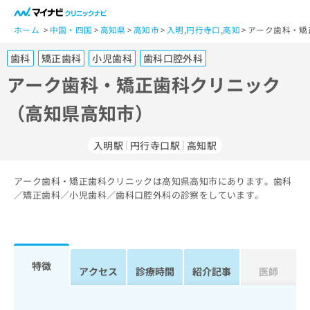
一
般
ホーム
中国・四国
高知県
高知市
入明
,
円行寺口
,
高知
アーク歯科・矯
ユ
歯科
矯正歯科
小児歯科
歯科口腔外科
ー
ザ
アーク歯科・矯正歯科クリニック
ー
（高知県高知市）
の
方
は
入明駅
円行寺口駅
高知駅
こ
ち
アーク歯科・矯正歯科クリニックは高知県高知市にあります。歯科
ら
／矯正歯科／小児歯科／歯科口腔外科の診察をしています。
医
マ
療
イ
関
ナ
係
ビ
特徴
アクセス
診療時間
紹介記事
医師
者
ク
の
リ
方
ニ