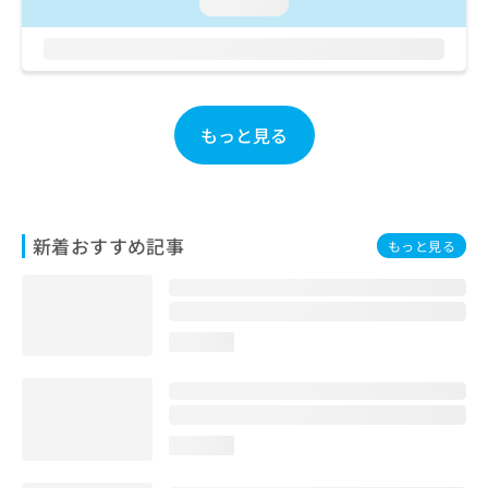
ご了
loading...
ら
み
承く
は
ださ
こ
無
い。
ち
料
ら
情
報
もっと見る
拡
掲
充
載
の
情
お
報
申
の
新着おすすめ記事
もっと見る
し
修
込
正
み
は
は
こ
こ
ち
loading...
ち
ら
ら
そ
の
loading...
他
の