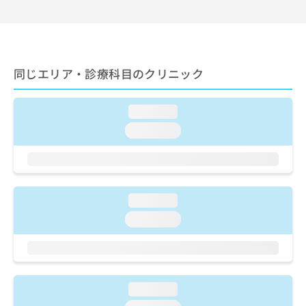
出
稿
クリ
資
稿
ニッ
の
料
クナ
の
お
の
ビサ
お
問
ご
イト
問
い
請
への
同じエリア・診療科目のクリニック
い
合
お問
求
合
合せ
わ
は
フォ
わ
せ
こ
ーム
loading...
せ
は
ち
とな
は
こ
loading...
ら
りま
こ
ち
す。
ち
ら
クリ
無
ら
ニッ
料
クの
資
情
予
loading...
料
報
約・
の
症状
拡
loading...
のご
ご
充
相談
請
の
など
求
お
はで
は
申
きま
こ
せん
し
loading...
ので
ち
込