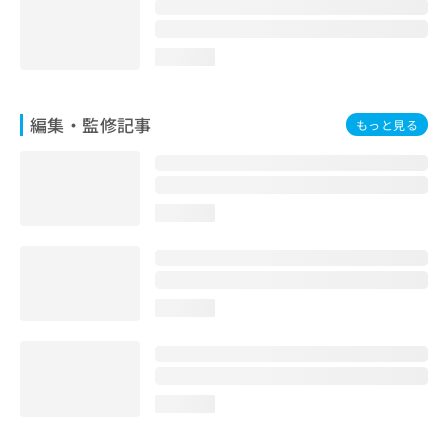
お
問
い
loading...
合
わ
せ
編集・監修記事
もっと見る
は
こ
ち
ら
loading...
loading...
loading...