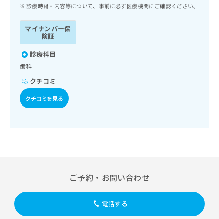
ッ
は
診療時間・内容等について、事前に必ず医療機関にご確認ください。
ク
こ
ナ
ち
マイナンバー保
ビ
険証
ら
に
関
診療科目
広
す
広
歯科
告
る
告
代
クチコミ
お
出
理
問
稿
クチコミを見る
店
い
の
合
の
お
わ
方
問
せ
い
は
は
合
こ
こ
わ
ち
ち
せ
ら
ら
は
ご予約・お問い合わせ
こ
こち
ち
広
らは
広
ら
告
電話する
マイ
告
出
ナビ