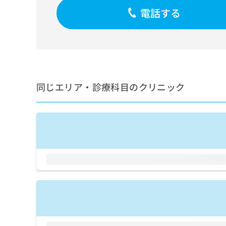
せ
こち
電話する
ち
らは
は
マイ
こ
ら
ナビ
ち
クリ
ら
ニッ
クナ
広
ビサ
広
資
イト
告
告
への
料
出
同じエリア・診療科目のクリニック
出
お問
の
稿
合せ
稿
ご
の
フォ
の
請
お
ーム
お
求
問
とな
問
りま
は
い
い
す。
こ
合
合
クリ
ち
わ
ニッ
わ
ら
せ
クの
せ
は
予
は
約・
こ
こ
無
症状
ち
ち
のご
料
ら
相談
ら
情
など
報
はで