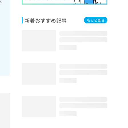
い。
新着おすすめ記事
もっと見る
loading...
loading...
loading...