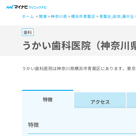
一
ホーム
関東
神奈川県
横浜市青葉区
青葉台
,
田奈
,
藤が丘
般
ユ
歯科
ー
ザ
うかい歯科医院（神奈川
ー
の
方
うかい歯科医院は神奈川県横浜市青葉区にあります。東京
は
こ
ち
ら
特徴
アクセス
医
マ
療
イ
特徴
ナ
関
ビ