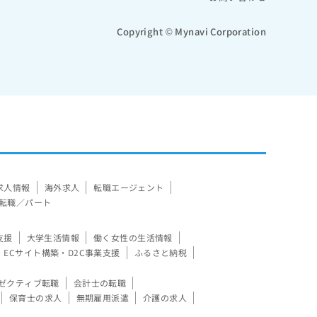
Copyright © Mynavi Corporation
求人情報
海外求人
転職エージェント
転職／パート
支援
大学生活情報
働く女性の生活情報
ECサイト構築・D2C事業支援
ふるさと納税
ゼクティブ転職
会計士の転職
保育士の求人
無期雇用派遣
介護の求人