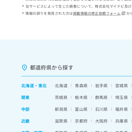
ち
み
当サービスによって生じた損害について、株式会社マイナビ及び
ら
は
情報の誤りを発見された方は
掲載情報の修正依頼フォーム
か
こ
ち
そ
ら
の
他
の
お
問
い
都道府県から探す
合
わ
せ
北海道
・
東北
北海道
青森県
岩手県
宮城県
は
こ
関東
茨城県
栃木県
群馬県
埼玉県
ち
ら
中部
新潟県
富山県
石川県
福井県
近畿
滋賀県
京都府
大阪府
兵庫県