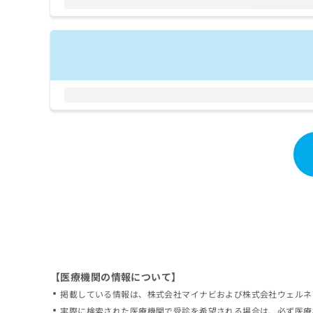
拡
資
きま
充
料
せん
の
ので
の
ご了
お
ご
承く
申
請
ださ
し
求
い。
込
は
み
こ
は
ち
こ
ら
ち
ら
無
料
掲
情
載
報
情
拡
報
充
の
の
修
お
【医療機関の情報について】
正
申
掲載している情報は、株式会社マイナビおよび株式会社ウェルネ
は
し
こ
実際に検索された医療機関で受診を希望される場合は、必ず医療
込