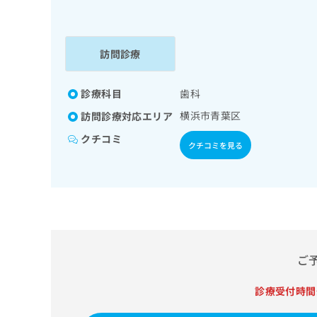
係
ク
者
リ
の
ニ
ッ
訪問診療
方
ク
は
ナ
こ
診療科目
歯科
ビ
ち
に
横浜市青葉区
訪問診療対応エリア
関
ら
す
クチコミ
クチコミを見る
る
お
広
広
問
告
告
い
出
代
合
稿
わ
理
の
せ
店
お
は
ご
の
問
こ
い
方
ち
診療受付時間
合
ら
は
わ
こ