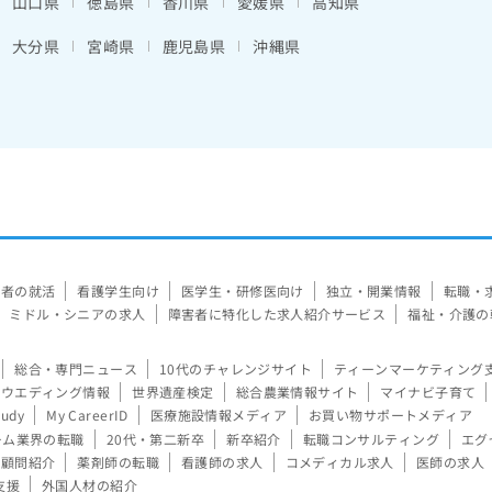
山口県
徳島県
香川県
愛媛県
高知県
大分県
宮崎県
鹿児島県
沖縄県
験者の就活
看護学生向け
医学生・研修医向け
独立・開業情報
転職・
ミドル・シニアの求人
障害者に特化した求人紹介サービス
福祉・介護の
総合・専門ニュース
10代のチャレンジサイト
ティーンマーケティング
ウエディング情報
世界遺産検定
総合農業情報サイト
マイナビ子育て
tudy
My CareerID
医療施設情報メディア
お買い物サポートメディア
ーム業界の転職
20代・第二新卒
新卒紹介
転職コンサルティング
エグ
顧問紹介
薬剤師の転職
看護師の求人
コメディカル求人
医師の求人
支援
外国人材の紹介