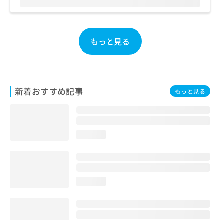
ご了
ら
み
承く
は
ださ
こ
無
い。
ち
料
もっと見る
ら
情
報
拡
掲
充
載
の
情
新着おすすめ記事
もっと見る
お
報
申
の
し
修
込
正
み
は
loading...
は
こ
こ
ち
ち
ら
ら
loading...
そ
の
他
の