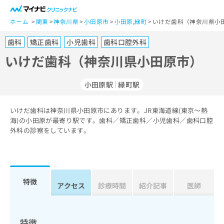
一
般
ホーム
関東
神奈川県
小田原市
小田原
,
緑町
いけだ歯科（神奈川県小
ユ
歯科
矯正歯科
小児歯科
歯科口腔外科
ー
ザ
いけだ歯科（神奈川県小田原市）
ー
の
小田原駅
緑町駅
方
は
こ
いけだ歯科は神奈川県小田原市にあります。JR東海道線(東京～熱
海)の小田原が最寄り駅です。歯科／矯正歯科／小児歯科／歯科口腔
ち
外科の診察をしています。
ら
医
マ
療
イ
関
ナ
特徴
アクセス
診療時間
紹介記事
医師
係
ビ
者
ク
の
リ
方
ニ
特徴