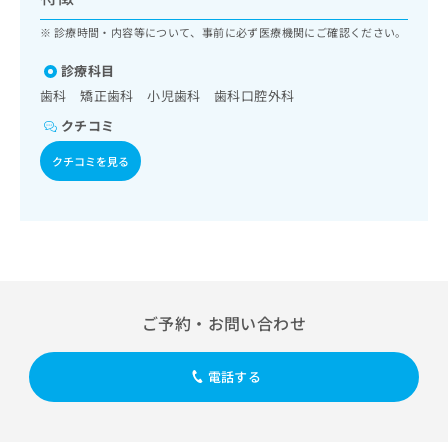
ッ
は
ク
診療時間・内容等について、事前に必ず医療機関にご確認ください。
こ
ナ
ち
ビ
診療科目
ら
に
歯科 矯正歯科 小児歯科 歯科口腔外科
関
広
クチコミ
す
広
告
る
告
クチコミを見る
代
お
出
理
問
稿
店
い
の
合
の
お
わ
方
問
せ
い
は
は
合
こ
こ
わ
ち
ご予約・お問い合わせ
ち
せ
ら
ら
は
こ
電話する
こち
ち
広
らは
広
ら
告
マイ
告
出
ナビ