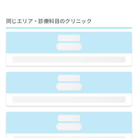
出
稿
クリ
資
稿
ニッ
の
料
クナ
の
お
の
ビサ
同じエリア・診療科目のクリニック
お
問
ご
イト
問
い
請
への
い
合
お問
求
loading...
合
合せ
わ
は
フォ
わ
せ
loading...
こ
ーム
せ
は
ち
とな
は
こ
ら
りま
こ
ち
す。
ち
ら
クリ
無
ら
ニッ
loading...
料
クの
資
情
予
loading...
料
報
約・
の
症状
拡
のご
ご
充
相談
請
の
など
求
お
はで
loading...
は
申
きま
loading...
こ
せん
し
ので
ち
込