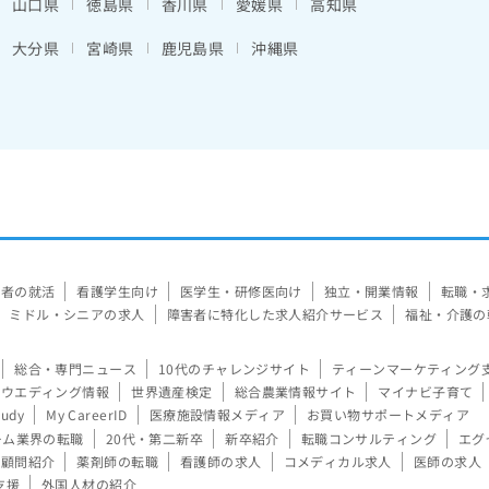
山口県
徳島県
香川県
愛媛県
高知県
大分県
宮崎県
鹿児島県
沖縄県
験者の就活
看護学生向け
医学生・研修医向け
独立・開業情報
転職・
ミドル・シニアの求人
障害者に特化した求人紹介サービス
福祉・介護の
総合・専門ニュース
10代のチャレンジサイト
ティーンマーケティング
ウエディング情報
世界遺産検定
総合農業情報サイト
マイナビ子育て
tudy
My CareerID
医療施設情報メディア
お買い物サポートメディア
ーム業界の転職
20代・第二新卒
新卒紹介
転職コンサルティング
エグ
顧問紹介
薬剤師の転職
看護師の求人
コメディカル求人
医師の求人
支援
外国人材の紹介