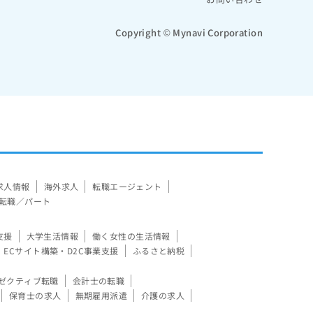
Copyright © Mynavi Corporation
求人情報
海外求人
転職エージェント
転職／パート
支援
大学生活情報
働く女性の生活情報
ECサイト構築・D2C事業支援
ふるさと納税
ゼクティブ転職
会計士の転職
保育士の求人
無期雇用派遣
介護の求人