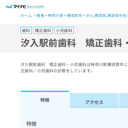
一
ホーム
関東
神奈川県
横須賀市
汐入
,
横須賀
,
横須賀中央
般
ユ
歯科
矯正歯科
小児歯科
ー
ザ
汐入駅前歯科 矯正歯科
ー
の
方
汐入駅前歯科 矯正歯科・小児歯科は神奈川県横須賀市に
は
正歯科／小児歯科の診察をしています。
こ
ち
ら
特徴
アクセス
医
マ
療
イ
ナ
関
特徴
ビ