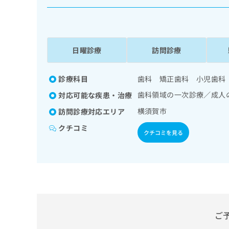
係
ク
者
リ
の
ニ
ッ
方
ク
日曜診療
訪問診療
は
ナ
こ
ビ
ち
診療科目
歯科 矯正歯科 小児歯科
に
関
ら
歯科領域の一次診療／成人
対応可能な疾患・治療
す
る
横須賀市
訪問診療対応エリア
お
広
クチコミ
広
問
クチコミを見る
告
告
い
出
代
合
稿
わ
理
の
せ
店
お
は
の
問
こ
い
方
ち
合
ら
ご
は
わ
こ