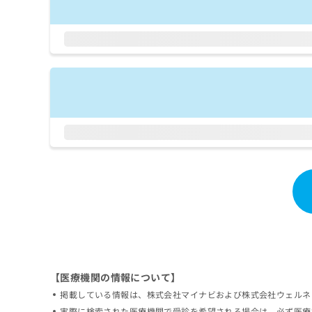
拡
資
きま
充
料
せん
の
ので
の
ご了
お
ご
承く
申
請
ださ
し
求
い。
込
は
み
こ
は
ち
こ
ら
ち
ら
無
料
掲
情
載
報
情
拡
報
充
の
の
修
お
【医療機関の情報について】
正
申
掲載している情報は、株式会社マイナビおよび株式会社ウェルネ
は
し
こ
込
実際に検索された医療機関で受診を希望される場合は、必ず医療