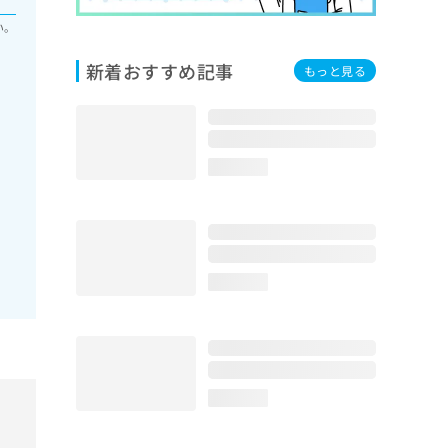
い。
新着おすすめ記事
もっと見る
loading...
loading...
loading...