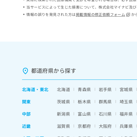
ち
み
当サービスによって生じた損害について、株式会社マイナビ及び
ら
は
情報の誤りを発見された方は
掲載情報の修正依頼フォーム
か
こ
ち
そ
ら
の
他
の
お
問
い
都道府県から探す
合
わ
せ
北海道
・
東北
北海道
青森県
岩手県
宮城県
は
こ
関東
茨城県
栃木県
群馬県
埼玉県
ち
ら
中部
新潟県
富山県
石川県
福井県
近畿
滋賀県
京都府
大阪府
兵庫県