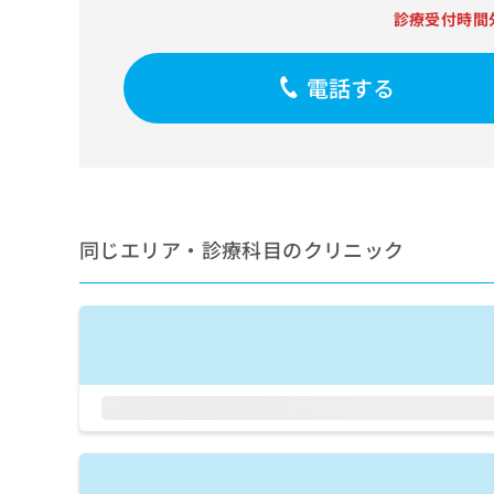
せ
こち
診療受付時間
ち
らは
は
マイ
こ
ら
ナビ
ち
クリ
電話する
ら
ニッ
クナ
広
ビサ
広
資
イト
告
告
への
料
出
出
お問
の
稿
合せ
稿
ご
の
フォ
の
請
お
同じエリア・診療科目のクリニック
ーム
お
求
問
とな
問
りま
は
い
い
す。
こ
合
合
クリ
ち
わ
ニッ
わ
ら
せ
クの
せ
は
予
は
約・
こ
こ
無
症状
ち
ち
のご
料
ら
相談
ら
情
など
報
はで