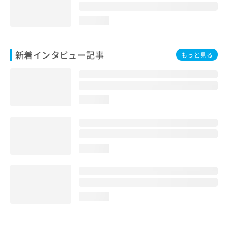
loading...
新着インタビュー記事
もっと見る
loading...
loading...
loading...