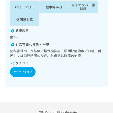
ッ
は
マイナンバー保
バリアフリー
駐車場あり
ク
こ
険証
ナ
ち
ビ
外国語対応
ら
に
関
広
診療科目
す
広
告
歯科
る
告
代
お
出
対応可能な疾患・治療
理
問
稿
歯科領域の一次診療／埋伏歯抜歯／顎関節症治療／口唇、舌
店
い
の
若しくは口腔粘膜の炎症、外傷又は腫瘍の治療
合
の
お
クチコミ
わ
方
問
せ
い
は
クチコミを見る
は
合
こ
こ
わ
ち
ち
せ
ら
ら
は
こ
こち
ち
広
らは
広
ら
告
マイ
告
出
ナビ
ご予約・お問い合わせ