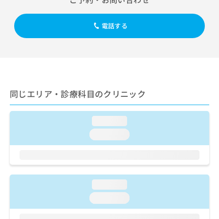
出
稿
クリ
資
稿
ニッ
の
料
クナ
の
お
の
電話する
ビサ
お
問
ご
イト
問
い
請
への
い
合
お問
求
合
合せ
わ
は
フォ
わ
せ
こ
ーム
せ
は
ち
とな
は
同じエリア・診療科目のクリニック
こ
ら
りま
こ
ち
す。
ち
ら
クリ
無
ら
ニッ
loading...
料
クの
資
loading...
情
予
料
報
約・
の
症状
拡
のご
ご
充
相談
請
の
など
求
loading...
お
はで
は
申
きま
loading...
こ
せん
し
ので
ち
込