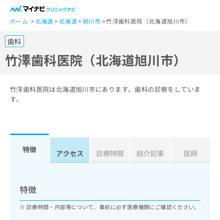
一
般
ホーム
北海道
北海道
旭川市
竹澤歯科医院（北海道旭川市）
ユ
歯科
ー
ザ
竹澤歯科医院（北海道旭川市）
ー
の
方
竹澤歯科医院は北海道旭川市にあります。歯科の診察をしていま
は
す。
こ
ち
ら
特徴
医
アクセス
診療時間
紹介記事
医師
マ
療
イ
関
ナ
係
ビ
特徴
者
ク
の
リ
診療時間・内容等について、事前に必ず医療機関にご確認ください。
方
ニ