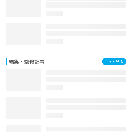
お
問
loading...
い
合
わ
せ
は
loading...
こ
ち
ら
編集・監修記事
もっと見る
loading...
loading...