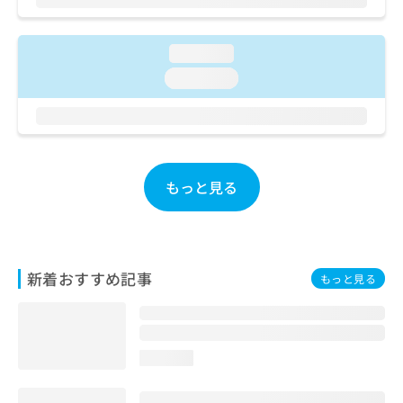
ご了
ら
み
承く
は
ださ
こ
無
い。
loading...
ち
料
loading...
ら
情
報
拡
掲
充
載
の
情
お
報
もっと見る
申
の
し
修
込
正
み
は
は
こ
新着おすすめ記事
もっと見る
こ
ち
ち
ら
ら
そ
loading...
の
他
の