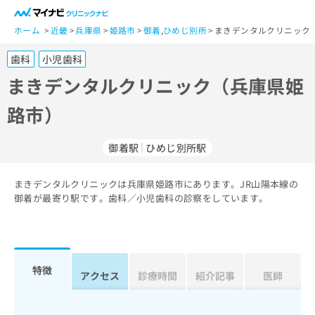
一
般
ホーム
近畿
兵庫県
姫路市
御着
,
ひめじ別所
まきデンタルクリニック
ユ
歯科
小児歯科
ー
ザ
まきデンタルクリニック（兵庫県姫
ー
路市）
の
方
は
御着駅
ひめじ別所駅
こ
ち
まきデンタルクリニックは兵庫県姫路市にあります。JR山陽本線の
ら
御着が最寄り駅です。歯科／小児歯科の診察をしています。
医
マ
療
イ
関
ナ
係
ビ
特徴
アクセス
診療時間
紹介記事
医師
者
ク
の
リ
方
ニ