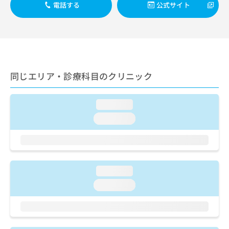
出
稿
クリ
電話する
公式サイト
資
稿
ニッ
の
料
クナ
の
お
の
ビサ
お
問
ご
イト
問
い
請
への
い
合
お問
求
合
合せ
わ
は
フォ
わ
同じエリア・診療科目のクリニック
せ
こ
ーム
せ
は
ち
とな
は
こ
ら
りま
loading...
こ
ち
す。
ち
ら
クリ
loading...
無
ら
ニッ
料
クの
資
情
予
料
報
約・
の
症状
拡
のご
loading...
ご
充
相談
請
の
loading...
など
求
お
はで
は
申
きま
こ
せん
し
ので
ち
込