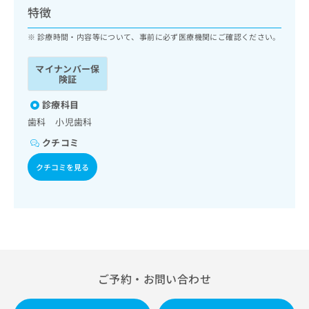
ッ
は
特徴
ク
こ
ナ
診療時間・内容等について、事前に必ず医療機関にご確認ください。
ち
ビ
ら
に
マイナンバー保
関
険証
広
す
広
告
る
診療科目
告
代
お
出
歯科 小児歯科
理
問
稿
クチコミ
店
い
の
合
の
お
クチコミを見る
わ
方
問
せ
い
は
は
合
こ
こ
わ
ち
ち
せ
ら
ら
は
こ
こち
ち
広
ご予約・お問い合わせ
らは
広
ら
告
マイ
告
出
ナビ