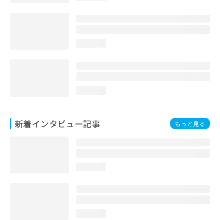
loading...
loading...
新着インタビュー記事
もっと見る
loading...
loading...