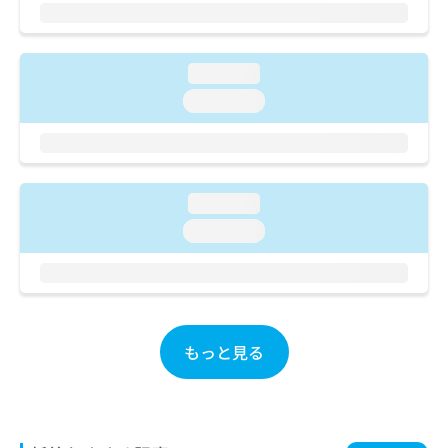
ご了
ら
み
承く
は
ださ
こ
無
い。
ち
料
loading...
ら
情
loading...
報
拡
掲
充
載
の
情
お
報
loading...
申
の
loading...
し
修
込
正
み
は
は
こ
こ
ち
ち
ら
もっと見る
ら
そ
の
他
の