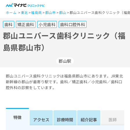
一
般
ホーム
東北
福島県
郡山市
郡山
郡山ユニバース歯科クリニック（福島
ユ
歯科
矯正歯科
小児歯科
歯科口腔外科
ー
ザ
郡山ユニバース歯科クリニック（福
ー
島県郡山市）
の
方
は
郡山駅
こ
ち
郡山ユニバース歯科クリニックは福島県郡山市にあります。JR東北
ら
新幹線の郡山が最寄り駅です。歯科／矯正歯科／小児歯科／歯科口
腔外科の診察をしています。
医
マ
療
イ
関
ナ
係
ビ
者
ク
特徴
アクセス
診療時間
紹介記事
医師
の
リ
方
ニ