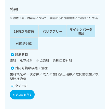
ッ
は
ク
こ
特徴
ナ
ち
ビ
診療時間・内容等について、事前に必ず医療機関にご確認ください。
ら
に
関
マイナンバー保
広
19時以降診療
バリアフリー
す
広
険証
告
る
告
代
お
出
外国語対応
理
問
稿
店
い
の
診療科目
合
の
お
歯科 矯正歯科 小児歯科 歯科口腔外科
わ
方
問
せ
い
は
対応可能な疾患・治療
は
合
こ
歯科領域の一次診療／成人の歯科矯正治療／埋伏歯抜歯／顎
こ
わ
ち
関節症治療
ち
せ
ら
クチコミ
ら
は
こ
クチコミを見る
こち
ち
広
らは
広
ら
告
マイ
告
出
ナビ