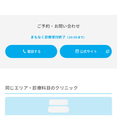
出
稿
クリ
資
稿
ニッ
の
料
クナ
の
お
の
ビサ
お
問
ご
イト
問
い
請
への
ご予約・お問い合わせ
い
合
お問
求
合
合せ
わ
は
まもなく診療受付終了
（20:00まで）
フォ
わ
せ
こ
ーム
せ
は
ち
とな
は
こ
ら
りま
電話する
公式サイト
こ
ち
す。
ち
ら
クリ
無
ら
ニッ
料
クの
資
情
予
料
報
約・
の
症状
拡
のご
同じエリア・診療科目のクリニック
ご
充
相談
請
の
など
求
お
はで
loading...
は
申
きま
こ
せん
し
loading...
ので
ち
込