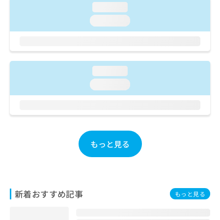
ご了
ら
み
loading...
承く
は
ださ
loading...
こ
無
い。
ち
料
ら
情
報
拡
掲
loading...
充
載
loading...
の
情
お
報
申
の
し
修
込
正
み
は
もっと見る
は
こ
こ
ち
ち
ら
ら
そ
新着おすすめ記事
もっと見る
の
他
の