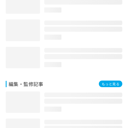
お
問
loading...
い
合
わ
せ
loading...
は
こ
ち
ら
loading...
編集・監修記事
もっと見る
loading...