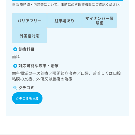
ッ
は
診療時間・内容等について、事前に必ず医療機関にご確認ください。
ク
こ
ナ
ち
マイナンバー保
バリアフリー
駐車場あり
ビ
険証
ら
に
関
外国語対応
広
す
広
告
る
告
診療科目
代
お
出
理
歯科
問
稿
店
い
の
対応可能な疾患・治療
合
の
お
歯科領域の一次診療／顎関節症治療／口唇、舌若しくは口腔
わ
方
問
粘膜の炎症、外傷又は腫瘍の治療
せ
い
は
は
クチコミ
合
こ
こ
わ
ち
クチコミを見る
ち
せ
ら
ら
は
こ
こち
ち
広
らは
広
ら
告
マイ
告
出
ナビ