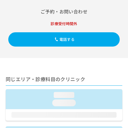
出
稿
クリ
資
稿
ニッ
の
料
ご予約・お問い合わせ
クナ
の
お
の
ビサ
お
問
ご
イト
診療受付時間外
問
い
請
への
い
合
お問
求
合
合せ
わ
は
電話する
フォ
わ
せ
こ
ーム
せ
は
ち
とな
は
こ
ら
りま
こ
ち
す。
ち
ら
クリ
無
ら
ニッ
料
クの
同じエリア・診療科目のクリニック
資
情
予
料
報
約・
の
症状
拡
のご
loading...
ご
充
相談
請
の
loading...
など
求
お
はで
は
申
きま
こ
せん
し
ので
ち
込