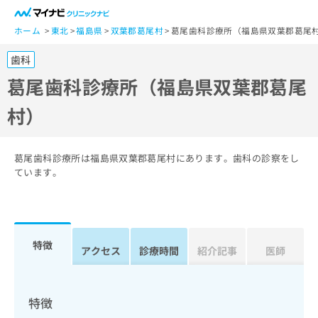
一
般
ホーム
東北
福島県
双葉郡葛尾村
葛尾歯科診療所（福島県双葉郡葛尾
ユ
歯科
ー
ザ
葛尾歯科診療所（福島県双葉郡葛尾
ー
村）
の
方
は
こ
葛尾歯科診療所は福島県双葉郡葛尾村にあります。歯科の診察をし
ち
ています。
ら
医
マ
療
イ
特徴
関
アクセス
診療時間
紹介記事
医師
ナ
係
ビ
者
ク
の
リ
特徴
方
ニ