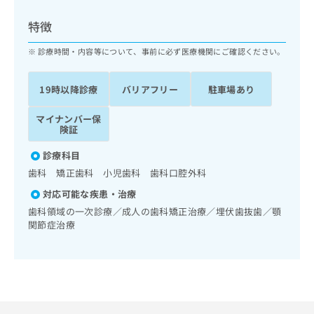
ッ
は
ク
こ
特徴
ナ
ち
ビ
診療時間・内容等について、事前に必ず医療機関にご確認ください。
ら
に
関
広
19時以降診療
バリアフリー
駐車場あり
す
広
告
る
告
代
マイナンバー保
お
出
険証
理
問
稿
店
い
の
診療科目
合
の
お
歯科 矯正歯科 小児歯科 歯科口腔外科
わ
方
問
せ
い
は
対応可能な疾患・治療
は
合
こ
歯科領域の一次診療／成人の歯科矯正治療／埋伏歯抜歯／顎
こ
わ
ち
関節症治療
ち
せ
ら
ら
は
こ
こち
ち
広
らは
広
ら
告
マイ
告
出
ナビ