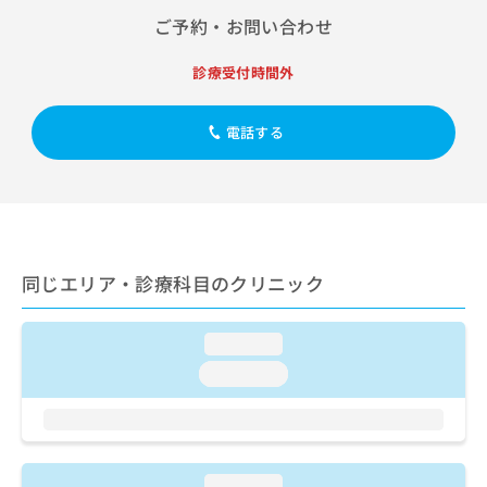
出
稿
クリ
資
ご予約・お問い合わせ
稿
ニッ
の
料
クナ
の
お
の
ビサ
お
診療受付時間外
問
ご
イト
問
い
請
への
い
合
お問
求
電話する
合
合せ
わ
は
フォ
わ
せ
こ
ーム
せ
は
ち
とな
は
こ
ら
りま
こ
ち
す。
ち
ら
クリ
無
ら
ニッ
同じエリア・診療科目のクリニック
料
クの
資
情
予
料
報
約・
の
症状
loading...
拡
のご
ご
充
loading...
相談
請
の
など
求
お
はで
は
申
きま
こ
せん
し
ので
ち
込
loading...