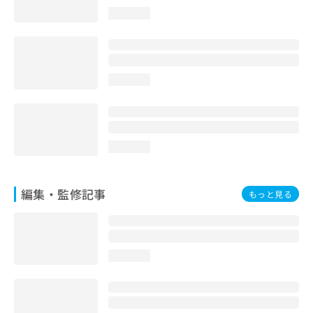
お
loading...
問
い
合
わ
せ
loading...
は
こ
ち
ら
loading...
編集・監修記事
もっと見る
loading...