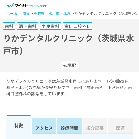
一
般
ホーム
関東
茨城県
水戸市
赤塚
りかデンタルクリニック（茨城県水戸
ユ
歯科
矯正歯科
小児歯科
歯科口腔外科
ー
ザ
りかデンタルクリニック（茨城県水
ー
戸市）
の
方
は
赤塚駅
こ
ち
りかデンタルクリニックは茨城県水戸市にあります。JR常磐線(日
ら
暮里～水戸)の赤塚が最寄り駅です。歯科／矯正歯科／小児歯科／歯
科口腔外科の診察をしています。
医
マ
療
イ
関
ナ
係
ビ
者
ク
特徴
アクセス
診療時間
紹介記事
医師
の
リ
方
ニ