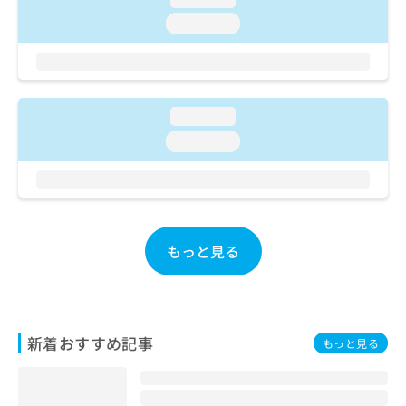
ご了
ら
み
承く
loading...
は
ださ
こ
無
い。
ち
料
ら
情
報
loading...
拡
掲
充
載
loading...
の
情
お
報
申
の
し
修
込
正
み
もっと見る
は
は
こ
こ
ち
ち
ら
ら
新着おすすめ記事
もっと見る
そ
の
他
の