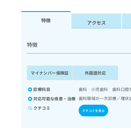
係
ク
者
リ
の
ニ
特徴
ッ
アクセス
方
ク
は
ナ
こ
ビ
特徴
ち
に
関
ら
す
る
お
広
マイナンバー保険証
外国語対応
広
問
告
告
い
出
代
合
診療科目
歯科 小児歯科 歯科口腔
稿
わ
理
の
せ
歯科領域の一次診療／埋伏
対応可能な疾患・治療
店
お
は
クチコミ
の
問
こ
クチコミを見る
い
方
ち
合
ら
は
わ
こ