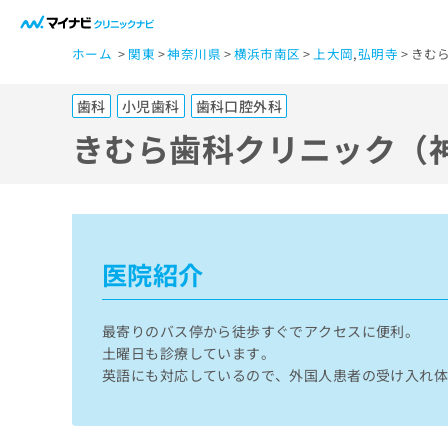
一
ホーム
関東
神奈川県
横浜市南区
上大岡
,
弘明寺
きむ
般
ユ
歯科
小児歯科
歯科口腔外科
ー
ザ
きむら歯科クリニック（
ー
の
方
は
こ
医院紹介
ち
ら
最寄りのバス停から徒歩すぐでアクセスに便利。
土曜日も診療しています。
医
英語にも対応しているので、外国人患者の受け入れ
マ
療
イ
ナ
関
ビ