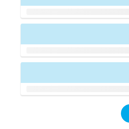
拡
資
きま
充
料
せん
の
ので
の
ご了
お
ご
承く
申
請
ださ
し
求
い。
込
は
み
こ
は
ち
こ
ら
ち
ら
無
料
掲
情
載
報
情
拡
報
充
の
の
修
お
正
申
は
し
こ
込