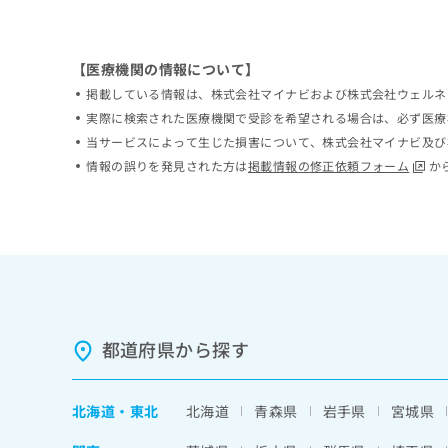
ち
み
ら
は
こ
【医療機関の情報について】
ち
そ
掲載している情報は、株式会社マイナビおよび株式会社ウェルネ
ら
の
実際に検索された医療機関で受診を希望される場合は、必ず医療
他
当サービスによって生じた損害について、株式会社マイナビ及び
の
情報の誤りを発見された方は
掲載情報の修正依頼フォーム
か
お
問
い
合
わ
せ
は
こ
ち
都道府県から探す
ら
北海道
・
東北
北海道
青森県
岩手県
宮城県