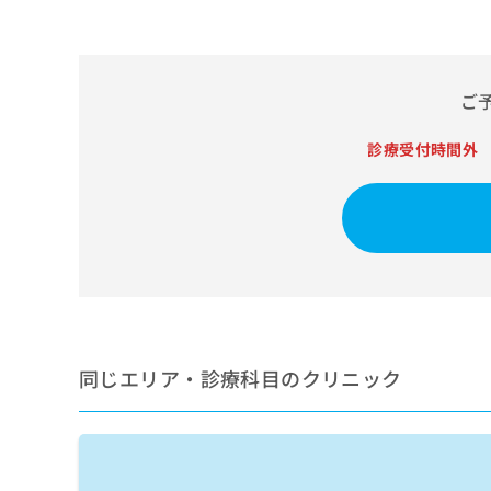
せ
こち
ち
らは
は
マイ
こ
ら
ナビ
ち
クリ
ら
ニッ
ご
クナ
広
ビサ
広
診療受付時間外
資
イト
告
告
への
料
出
出
お問
の
稿
合せ
稿
ご
の
フォ
の
請
お
ーム
お
求
問
とな
問
りま
は
い
い
す。
こ
合
合
クリ
ち
わ
ニッ
わ
ら
せ
クの
せ
同じエリア・診療科目のクリニック
は
予
は
約・
こ
こ
無
症状
ち
ち
のご
料
ら
相談
ら
情
など
報
はで