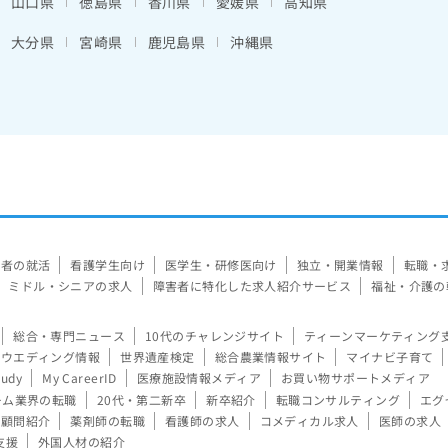
山口県
徳島県
香川県
愛媛県
高知県
大分県
宮崎県
鹿児島県
沖縄県
験者の就活
看護学生向け
医学生・研修医向け
独立・開業情報
転職・
ミドル・シニアの求人
障害者に特化した求人紹介サービス
福祉・介護の
総合・専門ニュース
10代のチャレンジサイト
ティーンマーケティング
ウエディング情報
世界遺産検定
総合農業情報サイト
マイナビ子育て
tudy
My CareerID
医療施設情報メディア
お買い物サポートメディア
ーム業界の転職
20代・第二新卒
新卒紹介
転職コンサルティング
エグ
顧問紹介
薬剤師の転職
看護師の求人
コメディカル求人
医師の求人
支援
外国人材の紹介