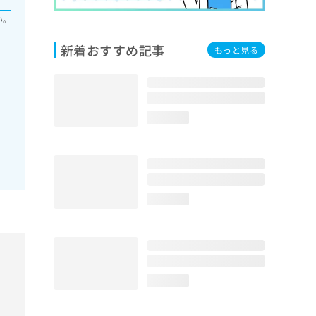
い。
新着おすすめ記事
もっと見る
loading...
loading...
loading...