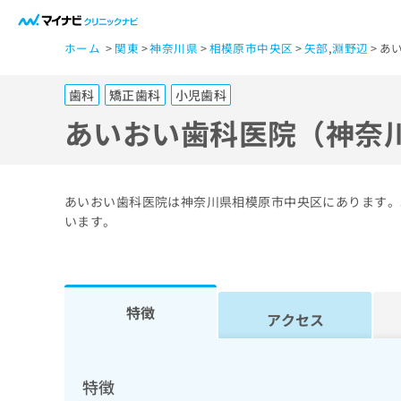
一
ホーム
関東
神奈川県
相模原市中央区
矢部
,
淵野辺
あ
般
ユ
歯科
矯正歯科
小児歯科
ー
ザ
あいおい歯科医院（神奈
ー
の
方
あいおい歯科医院は神奈川県相模原市中央区にあります。
は
います。
こ
ち
ら
特徴
アクセス
医
マ
療
イ
ナ
関
特徴
ビ