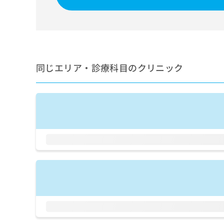
せ
こち
ち
らは
は
マイ
こ
ら
ナビ
ち
クリ
ら
ニッ
クナ
広
ビサ
同じエリア・診療科目のクリニック
広
資
イト
告
告
への
料
出
出
お問
の
稿
合せ
稿
ご
の
フォ
の
請
お
ーム
お
求
問
とな
問
りま
は
い
い
す。
こ
合
合
クリ
ち
わ
ニッ
わ
ら
せ
クの
せ
は
予
は
約・
こ
こ
無
症状
ち
ち
のご
料
ら
相談
ら
情
など
報
はで