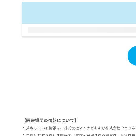
拡
資
きま
充
料
せん
の
ので
の
ご了
お
ご
承く
申
請
ださ
し
求
い。
込
は
み
こ
は
ち
こ
ら
ち
ら
無
料
掲
情
載
報
情
拡
報
充
の
の
修
お
【医療機関の情報について】
正
申
掲載している情報は、株式会社マイナビおよび株式会社ウェルネ
は
し
こ
実際に検索された医療機関で受診を希望される場合は、必ず医療
込