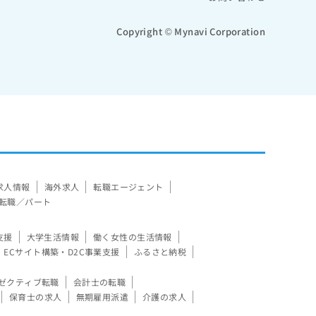
Copyright © Mynavi Corporation
求人情報
海外求人
転職エージェント
転職／パート
支援
大学生活情報
働く女性の生活情報
ECサイト構築・D2C事業支援
ふるさと納税
ゼクティブ転職
会計士の転職
保育士の求人
無期雇用派遣
介護の求人