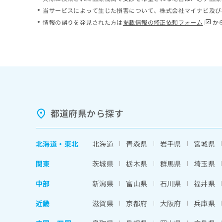
ち
み
当サービスによって生じた損害について、株式会社マイナビ及び
ら
は
情報の誤りを発見された方は
掲載情報の修正依頼フォーム
か
こ
ち
そ
ら
の
他
の
お
問
い
都道府県から探す
合
わ
せ
北海道
・
東北
北海道
青森県
岩手県
宮城県
は
こ
関東
茨城県
栃木県
群馬県
埼玉県
ち
ら
中部
新潟県
富山県
石川県
福井県
近畿
滋賀県
京都府
大阪府
兵庫県