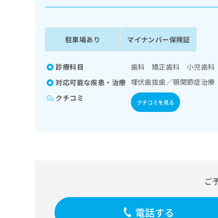
係
ク
者
リ
の
ニ
ッ
方
駐車場あり
マイナンバー保険証
ク
は
ナ
こ
ビ
診療科目
歯科 矯正歯科 小児歯科
ち
に
埋伏歯抜歯／顎関節症治療
対応可能な疾患・治療
関
ら
す
クチコミ
クチコミを見る
る
お
広
広
問
告
告
い
出
代
合
稿
わ
理
の
せ
店
お
は
の
ご
問
こ
い
方
ち
合
ら
は
電話する
わ
こ