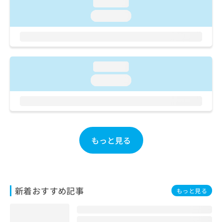
ご了
loading...
ら
み
承く
は
loading...
ださ
こ
無
い。
ち
料
ら
情
報
拡
loading...
掲
充
載
loading...
の
情
お
報
申
の
し
修
込
正
み
は
もっと見る
は
こ
こ
ち
ち
ら
ら
そ
新着おすすめ記事
もっと見る
の
他
の