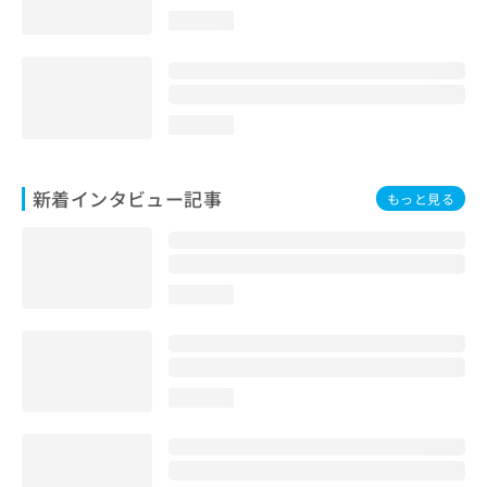
loading...
loading...
新着インタビュー記事
もっと見る
loading...
loading...