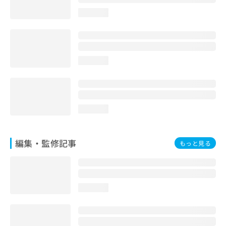
お
loading...
問
い
合
わ
せ
loading...
は
こ
ち
ら
loading...
編集・監修記事
もっと見る
loading...