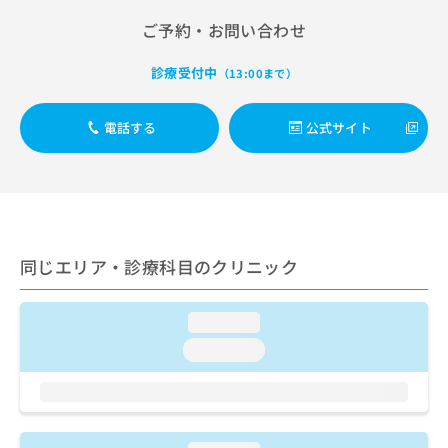
出
稿
クリ
資
稿
ニッ
ご予約・お問い合わせ
の
料
クナ
の
お
の
ビサ
お
問
ご
診療受付中
（13:00まで）
イト
問
い
請
への
い
合
お問
求
合
合せ
電話する
公式サイト
わ
は
フォ
わ
せ
こ
ーム
せ
は
ち
とな
は
こ
ら
りま
こ
ち
す。
ち
ら
クリ
無
ら
ニッ
料
同じエリア・診療科目のクリニック
クの
資
情
予
料
報
約・
の
症状
拡
loading...
のご
ご
充
相談
loading...
請
の
など
求
お
はで
は
申
きま
こ
せん
し
ので
ち
込