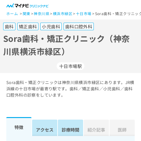
一
般
ホーム
関東
神奈川県
横浜市緑区
十日市場
Sora歯科・矯正クリニ
ユ
歯科
矯正歯科
小児歯科
歯科口腔外科
ー
ザ
Sora歯科・矯正クリニック（神奈
ー
川県横浜市緑区）
の
方
は
十日市場駅
こ
ち
Sora歯科・矯正クリニックは神奈川県横浜市緑区にあります。JR横
ら
浜線の十日市場が最寄り駅です。歯科／矯正歯科／小児歯科／歯科
口腔外科の診察をしています。
医
マ
療
イ
関
ナ
係
ビ
者
ク
特徴
アクセス
診療時間
紹介記事
医師
の
リ
方
ニ