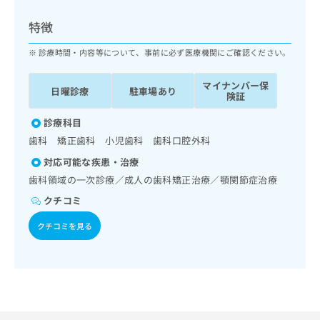
ッ
は
ク
こ
特徴
ナ
ち
ビ
診療時間・内容等について、事前に必ず医療機関にご確認ください。
ら
に
関
マイナンバー保
広
日曜診療
駐車場あり
す
広
険証
告
る
告
代
お
診療科目
出
理
問
稿
歯科 矯正歯科 小児歯科 歯科口腔外科
店
い
の
対応可能な疾患・治療
合
の
お
わ
歯科領域の一次診療／成人の歯科矯正治療／顎関節症治療
方
問
せ
い
は
クチコミ
は
合
こ
こ
わ
クチコミを見る
ち
ち
せ
ら
ら
は
こ
こち
ち
広
らは
広
ら
告
マイ
告
出
ナビ