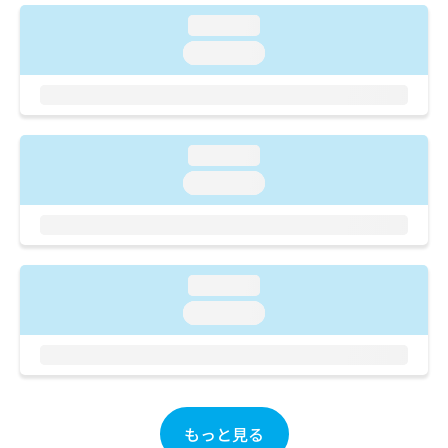
ご了
ら
み
承く
loading...
は
ださ
こ
無
loading...
い。
ち
料
ら
情
報
拡
掲
充
loading...
載
の
情
loading...
お
報
申
の
し
修
込
正
み
は
loading...
は
こ
こ
loading...
ち
ち
ら
ら
そ
の
他
もっと見る
の