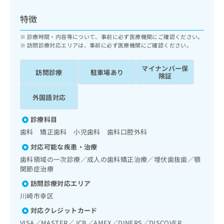
ッ
は
ク
こ
特徴
ナ
ち
ビ
診療時間・内容等について、事前に必ず医療機関にご確認ください。
ら
に
訪問診療対応エリアは、事前に必ず医療機関にご確認ください。
関
広
す
広
マイナンバー保
告
訪問診療
駐車場あり
る
険証
告
代
お
出
理
問
稿
外国語対応
店
い
の
合
の
お
診療科目
わ
方
問
歯科 矯正歯科 小児歯科 歯科口腔外科
せ
い
は
は
合
対応可能な疾患・治療
こ
こ
わ
歯科領域の一次診療／成人の歯科矯正治療／埋伏歯抜歯／顎
ち
ち
せ
関節症治療
ら
ら
は
訪問診療対応エリア
こ
こち
川崎市幸区
ち
広
らは
広
ら
告
対応クレジットカード
マイ
告
出
ナビ
VISA／MASTER／JCB／AMEX／DINERS／DISCOVER