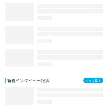
loading...
loading...
loading...
新着インタビュー記事
もっと見る
loading...