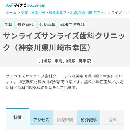
一
般
ホーム
関東
神奈川県
川崎市幸区
川崎
,
京急川崎
,
尻手
サンライズサン
ユ
歯科
矯正歯科
小児歯科
歯科口腔外科
ー
ザ
サンライズサンライズ歯科クリニッ
ー
ク（神奈川県川崎市幸区）
の
方
は
川崎駅
京急川崎駅
尻手駅
こ
ち
サンライズサンライズ歯科クリニックは神奈川県川崎市幸区にあり
ら
ます。JR京浜東北線の川崎が最寄り駅です。歯科／矯正歯科／小児
歯科／歯科口腔外科の診察をしています。
医
マ
療
イ
関
ナ
係
ビ
者
ク
特徴
アクセス
診療時間
紹介記事
医師
の
リ
方
ニ