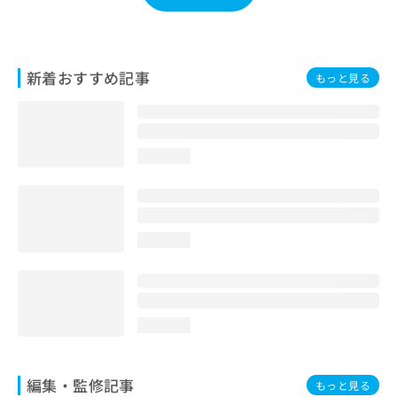
お
問
い
合
新着おすすめ記事
もっと見る
わ
せ
は
こ
ち
loading...
ら
loading...
loading...
編集・監修記事
もっと見る