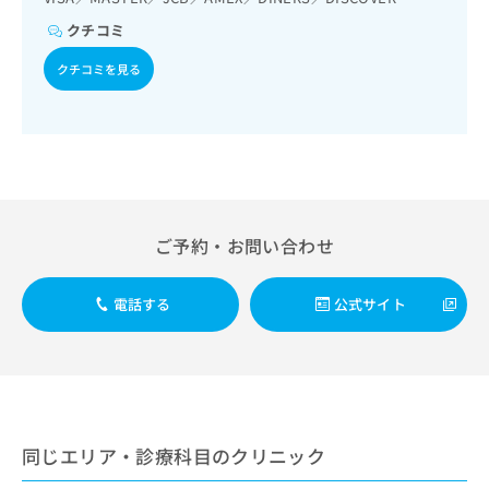
出
稿
クリ
資
稿
ニッ
クチコミ
の
料
クナ
の
お
の
ビサ
クチコミを見る
お
問
ご
イト
問
い
請
への
い
合
お問
求
合
合せ
わ
は
フォ
わ
せ
こ
ーム
せ
は
ち
とな
は
こ
ら
りま
こ
ち
す。
ご予約・お問い合わせ
ち
ら
クリ
無
ら
ニッ
料
クの
資
情
電話する
公式サイト
予
料
報
約・
の
症状
拡
のご
ご
充
相談
請
の
など
求
お
はで
は
申
きま
同じエリア・診療科目のクリニック
こ
せん
し
ので
ち
込