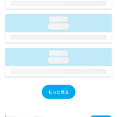
ご了
ら
み
承く
は
ださ
こ
無
い。
ち
料
loading...
ら
情
loading...
報
拡
掲
充
載
の
情
お
報
loading...
申
の
loading...
し
修
込
正
み
は
は
こ
こ
ち
ち
ら
もっと見る
ら
そ
の
他
の