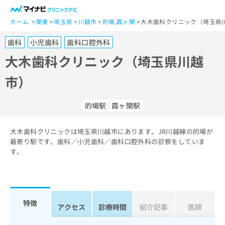
一
般
ホーム
関東
埼玉県
川越市
的場
,
霞ヶ関
大木歯科クリニック（埼玉県川
ユ
歯科
小児歯科
歯科口腔外科
ー
ザ
大木歯科クリニック（埼玉県川越
ー
市）
の
方
は
的場駅
霞ヶ関駅
こ
ち
大木歯科クリニックは埼玉県川越市にあります。JR川越線の的場が
ら
最寄り駅です。歯科／小児歯科／歯科口腔外科の診察をしていま
す。
医
マ
療
イ
関
ナ
係
ビ
者
ク
特徴
アクセス
診療時間
紹介記事
医師
の
リ
方
ニ