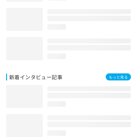
loading...
loading...
新着インタビュー記事
もっと見る
loading...
loading...