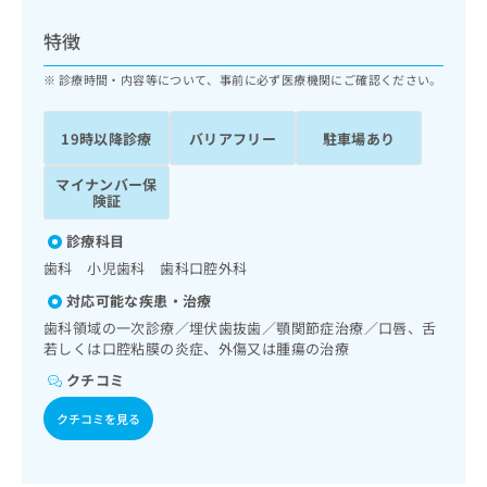
ッ
は
ク
こ
特徴
ナ
ち
ビ
診療時間・内容等について、事前に必ず医療機関にご確認ください。
ら
に
関
広
19時以降診療
バリアフリー
駐車場あり
す
広
告
る
告
代
マイナンバー保
お
出
険証
理
問
稿
店
い
の
診療科目
合
の
お
歯科 小児歯科 歯科口腔外科
わ
方
問
せ
い
は
対応可能な疾患・治療
は
合
こ
歯科領域の一次診療／埋伏歯抜歯／顎関節症治療／口唇、舌
こ
わ
ち
若しくは口腔粘膜の炎症、外傷又は腫瘍の治療
ち
せ
ら
クチコミ
ら
は
こ
クチコミを見る
こち
ち
広
らは
広
ら
告
マイ
告
出
ナビ