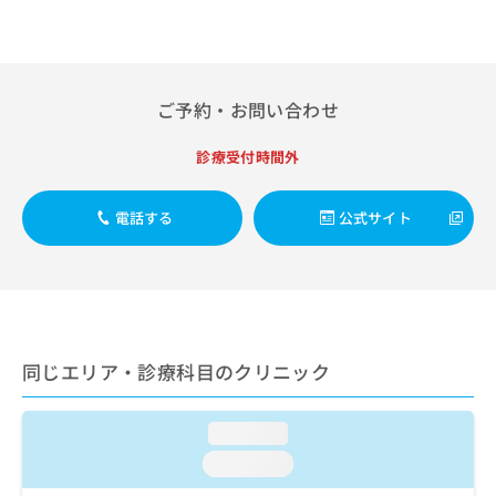
出
稿
クリ
資
稿
ニッ
の
料
クナ
の
お
の
ビサ
お
問
ご
イト
問
い
請
への
ご予約・お問い合わせ
い
合
お問
求
合
合せ
わ
は
診療受付時間外
フォ
わ
せ
こ
ーム
せ
は
ち
とな
は
こ
ら
りま
電話する
公式サイト
こ
ち
す。
ち
ら
クリ
無
ら
ニッ
料
クの
資
情
予
料
報
約・
の
症状
拡
のご
同じエリア・診療科目のクリニック
ご
充
相談
請
の
など
求
お
はで
loading...
は
申
きま
こ
せん
し
loading...
ので
ち
込