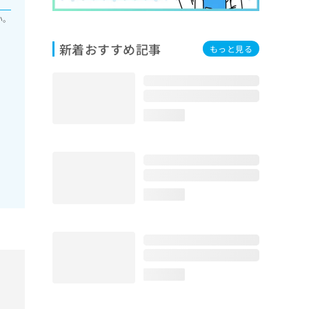
い。
新着おすすめ記事
もっと見る
loading...
loading...
loading...