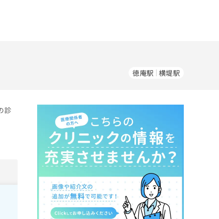
徳庵駅
横堤駅
の診