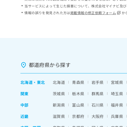
ち
み
当サービスによって生じた損害について、株式会社マイナビ及び
ら
は
情報の誤りを発見された方は
掲載情報の修正依頼フォーム
か
こ
ち
そ
ら
の
他
の
お
問
い
都道府県から探す
合
わ
せ
北海道
・
東北
北海道
青森県
岩手県
宮城県
は
こ
関東
茨城県
栃木県
群馬県
埼玉県
ち
ら
中部
新潟県
富山県
石川県
福井県
近畿
滋賀県
京都府
大阪府
兵庫県