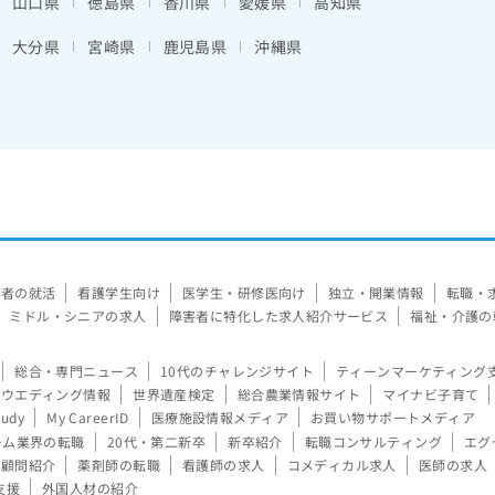
山口県
徳島県
香川県
愛媛県
高知県
大分県
宮崎県
鹿児島県
沖縄県
験者の就活
看護学生向け
医学生・研修医向け
独立・開業情報
転職・
ミドル・シニアの求人
障害者に特化した求人紹介サービス
福祉・介護の
総合・専門ニュース
10代のチャレンジサイト
ティーンマーケティング
ウエディング情報
世界遺産検定
総合農業情報サイト
マイナビ子育て
tudy
My CareerID
医療施設情報メディア
お買い物サポートメディア
ーム業界の転職
20代・第二新卒
新卒紹介
転職コンサルティング
エグ
顧問紹介
薬剤師の転職
看護師の求人
コメディカル求人
医師の求人
支援
外国人材の紹介