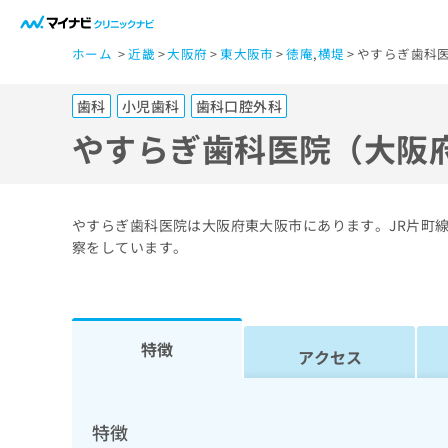
一
ホーム
近畿
大阪府
東大阪市
徳庵
,
横堤
やすらぎ歯科医
般
ユ
歯科
小児歯科
歯科口腔外科
ー
ザ
やすらぎ歯科医院（大阪
ー
の
方
やすらぎ歯科医院は大阪府東大阪市にあります。JR片町
は
察をしています。
こ
ち
ら
特徴
アクセス
医
マ
療
イ
ナ
関
特徴
ビ