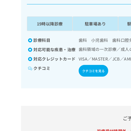
係
ク
者
リ
の
ニ
ッ
方
19時以降診療
駐車場あり
ク
は
ナ
こ
ビ
診療科目
歯科 小児歯科 歯科口腔
ち
に
歯科領域の一次診療／成人
対応可能な疾患・治療
関
ら
す
対応クレジットカード
VISA／MASTER／JCB／AM
る
クチコミ
お
クチコミを見る
広
広
問
告
告
い
出
代
合
稿
わ
理
の
せ
店
お
は
の
問
こ
い
方
ち
ご
合
ら
は
わ
こ