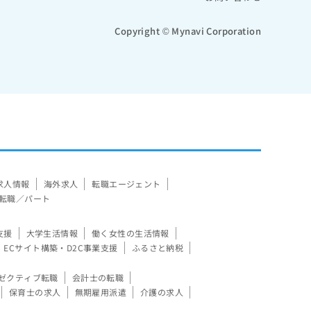
Copyright © Mynavi Corporation
求人情報
海外求人
転職エージェント
転職／パート
支援
大学生活情報
働く女性の生活情報
ECサイト構築・D2C事業支援
ふるさと納税
ゼクティブ転職
会計士の転職
保育士の求人
無期雇用派遣
介護の求人