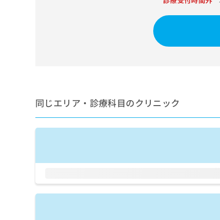
診療受付時間外
せ
こち
ち
らは
は
マイ
こ
ら
ナビ
ち
クリ
ら
ニッ
クナ
広
ビサ
広
資
イト
告
告
への
料
出
出
お問
の
稿
合せ
稿
ご
の
同じエリア・診療科目のクリニック
フォ
の
請
お
ーム
お
求
問
とな
問
りま
は
い
い
す。
こ
合
合
クリ
ち
わ
ニッ
わ
ら
せ
クの
せ
は
予
は
約・
こ
こ
無
症状
ち
ち
のご
料
ら
相談
ら
情
など
報
はで