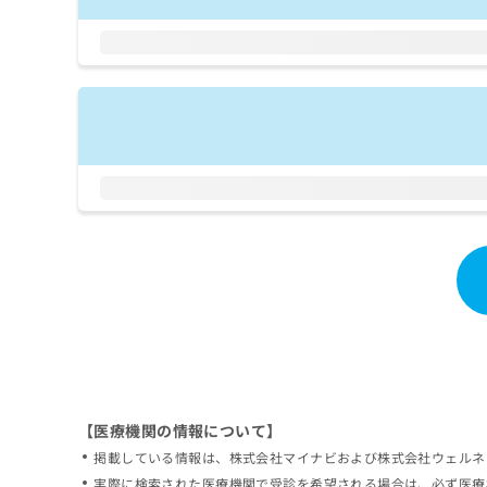
拡
資
きま
充
料
せん
の
ので
の
ご了
お
ご
承く
申
請
ださ
し
求
い。
込
は
み
こ
は
ち
こ
ら
ち
ら
無
料
掲
情
載
報
情
拡
報
充
の
の
修
お
【医療機関の情報について】
正
申
掲載している情報は、株式会社マイナビおよび株式会社ウェルネ
は
し
こ
実際に検索された医療機関で受診を希望される場合は、必ず医療
込