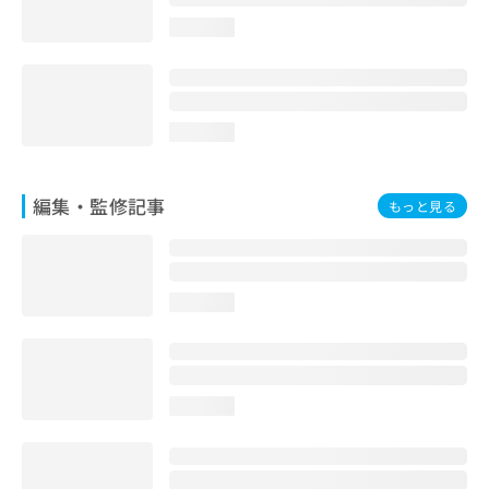
お
loading...
問
い
合
わ
せ
loading...
は
こ
ち
編集・監修記事
もっと見る
ら
loading...
loading...