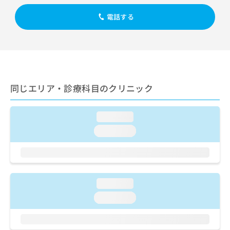
出
稿
クリ
資
稿
ニッ
の
料
電話する
クナ
の
お
の
ビサ
お
問
ご
イト
問
い
請
への
い
合
お問
求
合
合せ
わ
は
フォ
わ
せ
こ
ーム
せ
同じエリア・診療科目のクリニック
は
ち
とな
は
こ
ら
りま
こ
ち
す。
ち
loading...
ら
クリ
無
ら
ニッ
loading...
料
クの
資
情
予
料
報
約・
の
症状
拡
のご
ご
充
相談
請
loading...
の
など
求
お
はで
loading...
は
申
きま
こ
せん
し
ので
ち
込