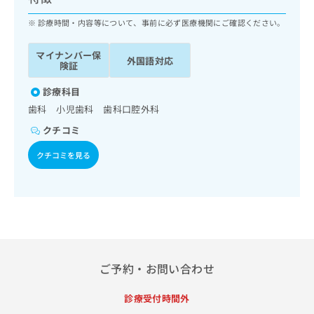
ッ
は
ク
診療時間・内容等について、事前に必ず医療機関にご確認ください。
こ
ナ
ち
ビ
ら
マイナンバー保
外国語対応
に
険証
関
広
す
診療科目
広
告
る
告
歯科 小児歯科 歯科口腔外科
代
お
出
クチコミ
理
問
稿
店
い
の
クチコミを見る
合
の
お
わ
方
問
せ
い
は
は
合
こ
こ
わ
ち
ち
せ
ら
ら
は
こ
ご予約・お問い合わせ
こち
ち
広
らは
広
ら
告
マイ
診療受付時間外
告
出
ナビ