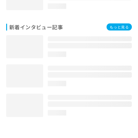
loading...
新着インタビュー記事
もっと見る
loading...
loading...
loading...