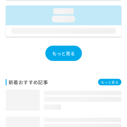
ご了
ら
み
承く
は
ださ
loading...
こ
無
い。
loading...
ち
料
ら
情
報
拡
掲
充
載
の
情
もっと見る
お
報
申
の
し
修
込
正
み
は
新着おすすめ記事
もっと見る
は
こ
こ
ち
ち
ら
ら
loading...
そ
の
他
の