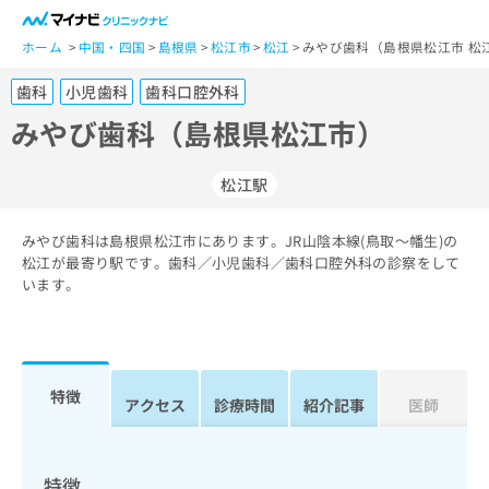
一
般
ホーム
中国・四国
島根県
松江市
松江
みやび歯科（島根県松江市 松
ユ
歯科
小児歯科
歯科口腔外科
ー
ザ
みやび歯科（島根県松江市）
ー
の
松江駅
方
は
こ
みやび歯科は島根県松江市にあります。JR山陰本線(鳥取～幡生)の
松江が最寄り駅です。歯科／小児歯科／歯科口腔外科の診察をして
ち
います。
ら
医
マ
療
イ
関
ナ
特徴
アクセス
診療時間
紹介記事
医師
係
ビ
者
ク
の
リ
方
ニ
特徴