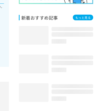
い。
新着おすすめ記事
もっと見る
loading...
loading...
loading...