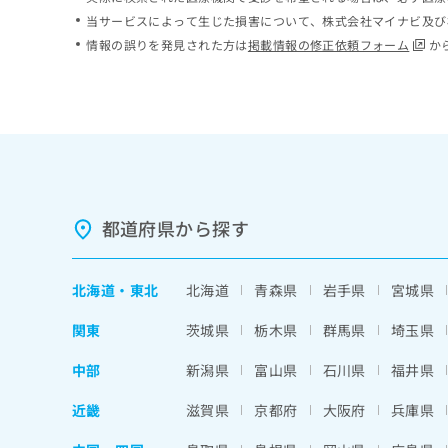
ち
み
当サービスによって生じた損害について、株式会社マイナビ及び
ら
は
情報の誤りを発見された方は
掲載情報の修正依頼フォーム
か
こ
ち
そ
ら
の
他
の
お
問
い
都道府県から探す
合
わ
せ
北海道
・
東北
北海道
青森県
岩手県
宮城県
は
こ
関東
茨城県
栃木県
群馬県
埼玉県
ち
ら
中部
新潟県
富山県
石川県
福井県
近畿
滋賀県
京都府
大阪府
兵庫県