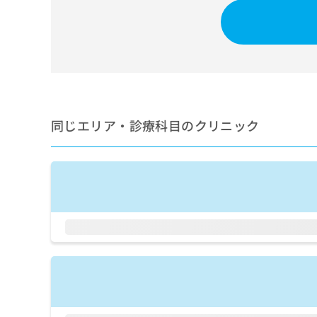
せ
こち
ち
らは
は
マイ
こ
ら
ナビ
ち
クリ
ら
ニッ
クナ
広
ビサ
広
資
イト
告
告
への
料
出
出
同じエリア・診療科目のクリニック
お問
の
稿
合せ
稿
ご
の
フォ
の
請
お
ーム
お
求
問
とな
問
りま
は
い
い
す。
こ
合
合
クリ
ち
わ
ニッ
わ
ら
せ
クの
せ
は
予
は
約・
こ
こ
無
症状
ち
ち
のご
料
ら
相談
ら
情
など
報
はで