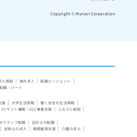
Copyright © Mynavi Corporation
求人情報
海外求人
転職エージェント
転職／パート
支援
大学生活情報
働く女性の生活情報
ECサイト構築・D2C事業支援
ふるさと納税
ゼクティブ転職
会計士の転職
保育士の求人
無期雇用派遣
介護の求人