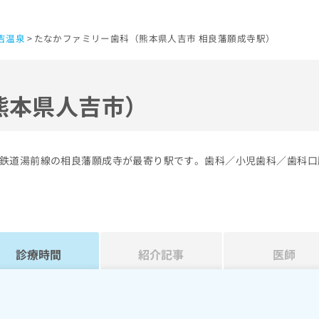
吉温泉
たなかファミリー歯科（熊本県人吉市 相良藩願成寺駅）
熊本県人吉市）
鉄道湯前線の相良藩願成寺が最寄り駅です。歯科／小児歯科／歯科口
診療時間
紹介記事
医師