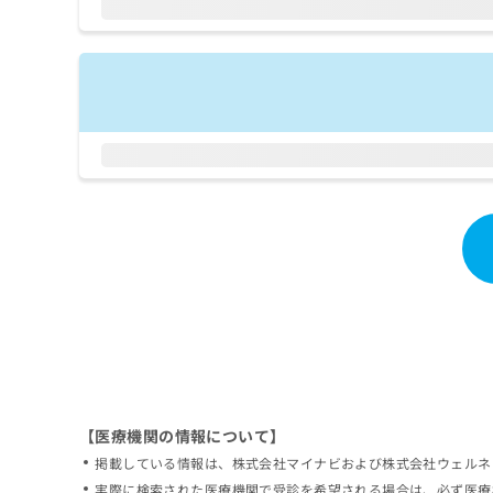
拡
資
きま
充
料
せん
の
ので
の
ご了
お
ご
承く
申
請
ださ
し
求
い。
込
は
み
こ
は
ち
こ
ら
ち
ら
無
料
掲
情
載
報
情
拡
報
充
の
の
修
お
【医療機関の情報について】
正
申
掲載している情報は、株式会社マイナビおよび株式会社ウェルネ
は
し
こ
実際に検索された医療機関で受診を希望される場合は、必ず医療
込