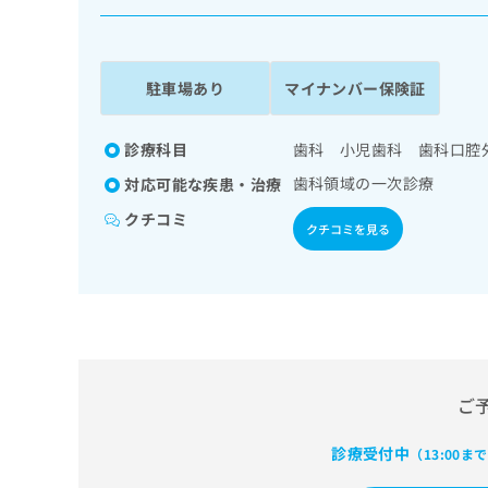
係
ク
者
リ
の
ニ
ッ
方
駐車場あり
マイナンバー保険証
ク
は
ナ
こ
ビ
診療科目
歯科 小児歯科 歯科口腔
ち
に
歯科領域の一次診療
対応可能な疾患・治療
関
ら
す
クチコミ
クチコミを見る
る
お
広
広
問
告
告
い
出
代
合
稿
わ
理
の
せ
店
お
は
の
ご
問
こ
い
方
ち
合
ら
診療受付中
（13:00ま
は
わ
こ