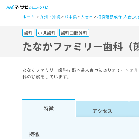
一
ホーム
九州・沖縄
熊本県
人吉市
相良藩願成寺
,
人吉
,
人
般
ユ
歯科
小児歯科
歯科口腔外科
ー
ザ
たなかファミリー歯科（
ー
の
方
たなかファミリー歯科は熊本県人吉市にあります。くま川
は
科の診察をしています。
こ
ち
ら
特徴
アクセス
医
マ
療
イ
ナ
関
特徴
ビ