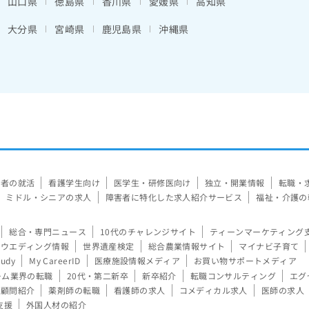
山口県
徳島県
香川県
愛媛県
高知県
大分県
宮崎県
鹿児島県
沖縄県
験者の就活
看護学生向け
医学生・研修医向け
独立・開業情報
転職・
ミドル・シニアの求人
障害者に特化した求人紹介サービス
福祉・介護の
総合・専門ニュース
10代のチャレンジサイト
ティーンマーケティング
ウエディング情報
世界遺産検定
総合農業情報サイト
マイナビ子育て
tudy
My CareerID
医療施設情報メディア
お買い物サポートメディア
ーム業界の転職
20代・第二新卒
新卒紹介
転職コンサルティング
エグ
顧問紹介
薬剤師の転職
看護師の求人
コメディカル求人
医師の求人
支援
外国人材の紹介