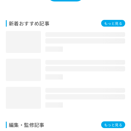
お
問
い
合
新着おすすめ記事
もっと見る
わ
せ
は
こ
loading...
ち
ら
loading...
loading...
編集・監修記事
もっと見る