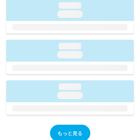
ご了
ら
み
loading...
承く
は
ださ
loading...
こ
無
い。
ち
料
ら
情
報
拡
掲
loading...
充
載
の
loading...
情
お
報
申
の
し
修
込
正
み
は
loading...
は
こ
loading...
こ
ち
ち
ら
ら
そ
の
他
もっと見る
の