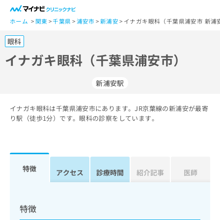
一
般
ホーム
関東
千葉県
浦安市
新浦安
イナガキ眼科（千葉県浦安市 新浦
ユ
眼科
ー
ザ
イナガキ眼科（千葉県浦安市）
ー
の
新浦安駅
方
は
こ
イナガキ眼科は千葉県浦安市にあります。JR京葉線の新浦安が最寄
り駅（徒歩1分）です。眼科の診察をしています。
ち
ら
医
マ
療
イ
特徴
アクセス
診療時間
紹介記事
医師
関
ナ
係
ビ
者
ク
の
リ
特徴
方
ニ