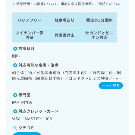
ッ
は
診療時間・内容等について、事前に必ず医療機関にご確認ください。
ク
こ
ナ
ち
バリアフリー
駐車場あり
駅徒歩5分圏内
ビ
ら
に
マイナンバー保
セカンドオピニ
関
外国語対応
広
険証
オン対応
す
広
告
る
告
診療科目
代
お
出
眼科
理
問
稿
店
い
の
対応可能な疾患・治療
合
の
お
硝子体手術／水晶体再建術（白内障手術）／緑内障手術／網
わ
方
問
膜光凝固術（網膜剥離手術）／コンタクトレンズ検査／小児
せ
い
は
視力障害診療
もっと見る
は
合
こ
こ
わ
専門医
ち
ち
せ
眼科専門医
ら
ら
は
対応クレジットカード
こ
こち
ち
VISA／MASTER／JCB
広
らは
広
ら
告
マイ
クチコミ
告
出
ナビ