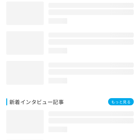
loading...
loading...
loading...
新着インタビュー記事
もっと見る
loading...