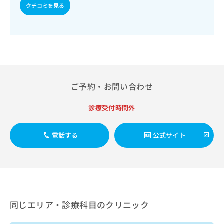
出
稿
クリ
資
クチコミを見る
稿
ニッ
の
料
クナ
の
お
の
ビサ
お
問
ご
イト
問
い
請
への
い
合
お問
求
合
合せ
わ
は
フォ
わ
せ
こ
ーム
せ
は
ご予約・お問い合わせ
ち
とな
は
こ
ら
りま
こ
ち
す。
診療受付時間外
ち
ら
クリ
無
ら
ニッ
料
クの
電話する
公式サイト
資
情
予
料
報
約・
の
症状
拡
のご
ご
充
相談
請
の
など
求
お
はで
は
申
きま
同じエリア・診療科目のクリニック
こ
せん
し
ので
ち
込