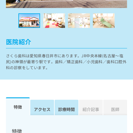
ッ
は
ク
こ
ナ
ち
ビ
ら
に
関
広
す
広
医院紹介
告
る
告
代
お
出
理
さくら歯科は愛知県春日井市にあります。JR中央本線(名古屋～塩
問
稿
尻)の神領が最寄り駅です。歯科／矯正歯科／小児歯科／歯科口腔外
店
い
の
科の診察をしています。
合
の
お
わ
方
問
せ
い
は
は
合
こ
こ
わ
ち
ち
せ
ら
ら
は
特徴
アクセス
診療時間
紹介記事
医師
こ
こち
ち
広
らは
広
ら
告
マイ
告
出
特徴
ナビ