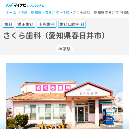
一
般
ホーム
中部
愛知県
春日井市
神領
さくら歯科（愛知県春日井市 神領
ユ
歯科
矯正歯科
小児歯科
歯科口腔外科
ー
ザ
さくら歯科（愛知県春日井市）
ー
の
神領駅
方
は
こ
ち
ら
医
マ
療
イ
関
ナ
係
ビ
者
ク
の
リ
方
ニ