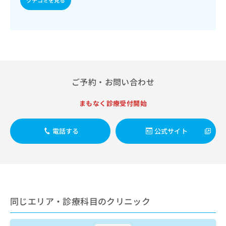
ご了
ら
み
承く
は
ださ
こ
無
い。
ち
料
ら
情
報
拡
掲
充
載
ご予約・お問い合わせ
の
情
お
報
まもなく診療受付開始
申
の
し
修
込
正
電話する
公式サイト
み
は
は
こ
こ
ち
ち
ら
ら
そ
同じエリア・診療科目のクリニック
の
他
の