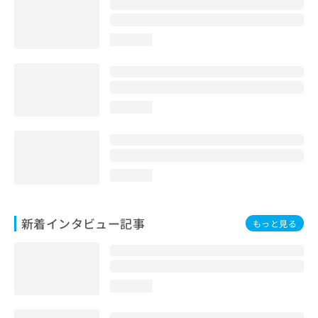
loading...
loading...
loading...
新着インタビュー記事
もっと見る
loading...