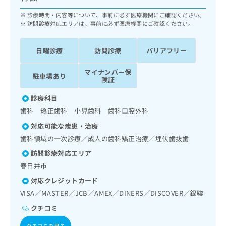
出
稿
クリ
資
稿
ニッ
の
診療時間・内容等について、事前に必ず医療機関にご確認ください。
料
クナ
の
訪問診療対応エリアは、事前に必ず医療機関にご確認ください。
お
の
ビサ
お
問
ご
イト
問
い
請
への
日曜診療
訪問診療
バリアフリー
い
合
お問
求
合
合せ
わ
は
マイナンバー保
フォ
わ
せ
駐車場あり
こ
険証
ーム
せ
は
ち
とな
は
こ
ら
診療科目
りま
こ
ち
す。
歯科 矯正歯科 小児歯科 歯科口腔外科
ち
ら
クリ
無
ら
ニッ
対応可能な疾患・治療
料
クの
資
歯科領域の一次診療／成人の歯科矯正治療／埋伏歯抜歯
情
予
料
報
約・
訪問診療対応エリア
の
症状
拡
春日井市
のご
ご
充
相談
請
の
対応クレジットカード
など
求
お
はで
VISA／MASTER／JCB／AMEX／DINERS／DISCOVER／銀聯
は
申
きま
クチコミ
こ
せん
し
ので
ち
込
クチコミを見る