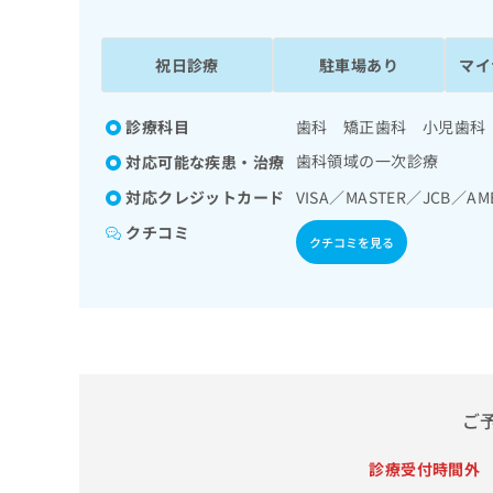
係
ク
者
リ
の
ニ
祝日診療
駐車場あり
マイ
ッ
方
ク
は
ナ
診療科目
歯科 矯正歯科 小児歯科
こ
ビ
歯科領域の一次診療
対応可能な疾患・治療
ち
に
関
ら
対応クレジットカード
VISA／MASTER／JCB／AM
す
クチコミ
る
クチコミを見る
お
広
広
問
告
告
い
出
代
合
稿
わ
理
の
せ
店
お
は
の
問
こ
ご
い
方
ち
合
ら
は
診療受付時間外
わ
こ