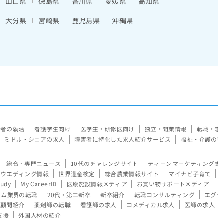
山口県
徳島県
香川県
愛媛県
高知県
大分県
宮崎県
鹿児島県
沖縄県
験者の就活
看護学生向け
医学生・研修医向け
独立・開業情報
転職・
ミドル・シニアの求人
障害者に特化した求人紹介サービス
福祉・介護の
総合・専門ニュース
10代のチャレンジサイト
ティーンマーケティング
ウエディング情報
世界遺産検定
総合農業情報サイト
マイナビ子育て
tudy
My CareerID
医療施設情報メディア
お買い物サポートメディア
ーム業界の転職
20代・第二新卒
新卒紹介
転職コンサルティング
エグ
顧問紹介
薬剤師の転職
看護師の求人
コメディカル求人
医師の求人
支援
外国人材の紹介