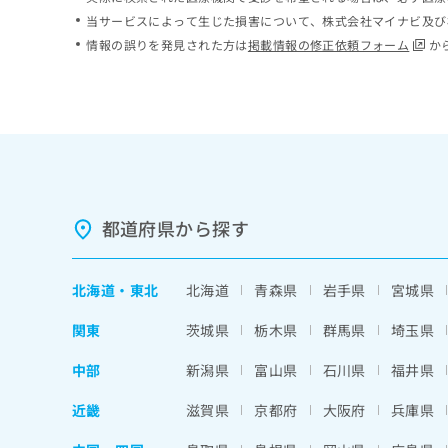
ち
み
当サービスによって生じた損害について、株式会社マイナビ及び
ら
は
情報の誤りを発見された方は
掲載情報の修正依頼フォーム
か
こ
ち
そ
ら
の
他
の
お
問
い
都道府県から探す
合
わ
せ
北海道
・
東北
北海道
青森県
岩手県
宮城県
は
こ
関東
茨城県
栃木県
群馬県
埼玉県
ち
ら
中部
新潟県
富山県
石川県
福井県
近畿
滋賀県
京都府
大阪府
兵庫県