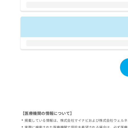
拡
資
きま
充
料
せん
の
ので
の
ご了
お
ご
承く
申
請
ださ
し
求
い。
込
は
み
こ
は
ち
こ
ら
ち
ら
無
料
掲
情
載
報
情
拡
報
充
の
の
修
お
【医療機関の情報について】
正
申
掲載している情報は、株式会社マイナビおよび株式会社ウェルネ
は
し
こ
実際に検索された医療機関で受診を希望される場合は、必ず医療
込