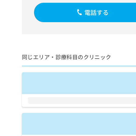
せ
こち
ち
らは
は
電話する
マイ
こ
ら
ナビ
ち
クリ
ら
ニッ
クナ
広
ビサ
広
資
イト
告
告
への
料
出
出
お問
の
稿
同じエリア・診療科目のクリニック
合せ
稿
ご
の
フォ
の
請
お
ーム
お
求
問
とな
問
りま
は
い
い
す。
こ
合
合
クリ
ち
わ
ニッ
わ
ら
せ
クの
せ
は
予
は
約・
こ
こ
無
症状
ち
ち
のご
料
ら
相談
ら
情
など
報
はで