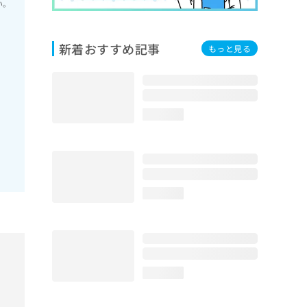
い。
新着おすすめ記事
もっと見る
loading...
loading...
loading...