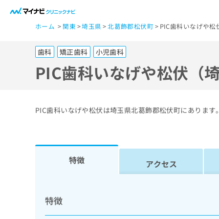
一
ホーム
関東
埼玉県
北葛飾郡松伏町
PIC歯科いなげや
般
ユ
歯科
矯正歯科
小児歯科
ー
ザ
PIC歯科いなげや松伏（
ー
の
方
PIC歯科いなげや松伏は埼玉県北葛飾郡松伏町にありま
は
こ
ち
ら
特徴
アクセス
医
マ
療
イ
特徴
ナ
関
ビ