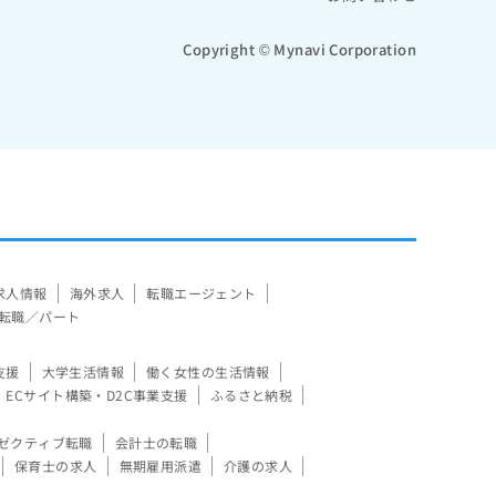
Copyright © Mynavi Corporation
求人情報
海外求人
転職エージェント
転職／パート
支援
大学生活情報
働く女性の生活情報
ECサイト構築・D2C事業支援
ふるさと納税
ゼクティブ転職
会計士の転職
保育士の求人
無期雇用派遣
介護の求人