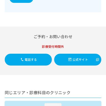
出
稿
クリ
資
稿
ニッ
の
料
クナ
の
お
の
ビサ
お
問
ご
イト
問
い
請
への
い
合
お問
求
合
合せ
わ
は
フォ
わ
せ
こ
ご予約・お問い合わせ
ーム
せ
は
ち
とな
は
こ
ら
りま
診療受付時間外
こ
ち
す。
ち
ら
クリ
無
ら
ニッ
電話する
公式サイト
料
クの
資
情
予
料
報
約・
の
症状
拡
のご
ご
充
相談
請
の
など
求
お
はで
同じエリア・診療科目のクリニック
は
申
きま
こ
せん
し
ので
ち
込
loading...