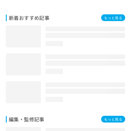
お
問
い
新着おすすめ記事
もっと見る
合
わ
せ
は
loading...
こ
ち
ら
loading...
loading...
編集・監修記事
もっと見る