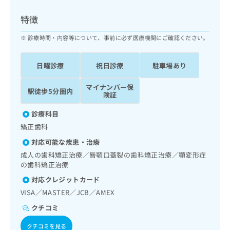
ッ
は
ク
こ
特徴
ナ
ち
ビ
診療時間・内容等について、事前に必ず医療機関にご確認ください。
ら
に
関
広
日曜診療
祝日診療
駐車場あり
す
広
告
る
告
代
マイナンバー保
お
出
駅徒歩5分圏内
険証
理
問
稿
店
い
の
診療科目
合
の
お
矯正歯科
わ
方
問
せ
い
は
対応可能な疾患・治療
は
合
こ
成人の歯科矯正治療／唇顎口蓋裂の歯科矯正治療／顎変形症
こ
わ
ち
の歯科矯正治療
ち
せ
ら
対応クレジットカード
ら
は
こ
VISA／MASTER／JCB／AMEX
こち
ち
広
クチコミ
らは
広
ら
告
マイ
告
出
ナビ
クチコミを見る