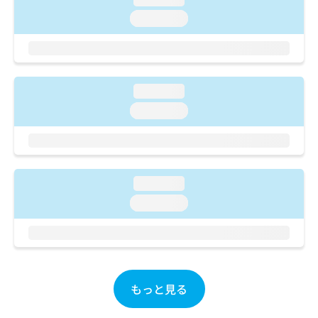
ご了
ら
み
承く
loading...
は
ださ
こ
無
い。
ち
料
ら
情
報
loading...
拡
掲
充
載
loading...
の
情
お
報
申
の
し
修
込
正
loading...
み
は
loading...
は
こ
こ
ち
ち
ら
ら
そ
の
もっと見る
他
の