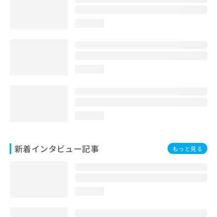
loading...
loading...
loading...
新着インタビュー記事
もっと見る
loading...