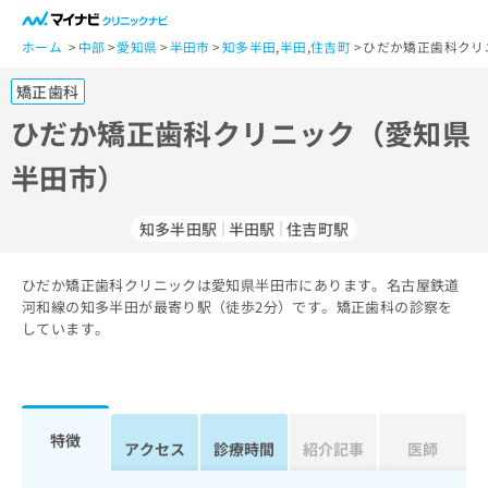
一
般
ホーム
中部
愛知県
半田市
知多半田
,
半田
,
住吉町
ひだか矯正歯科クリ
ユ
矯正歯科
ー
ザ
ひだか矯正歯科クリニック（愛知県
ー
半田市）
の
方
は
知多半田駅
半田駅
住吉町駅
こ
ち
ひだか矯正歯科クリニックは愛知県半田市にあります。名古屋鉄道
ら
河和線の知多半田が最寄り駅（徒歩2分）です。矯正歯科の診察を
しています。
医
マ
療
イ
関
ナ
係
ビ
者
ク
特徴
アクセス
診療時間
紹介記事
医師
の
リ
方
ニ