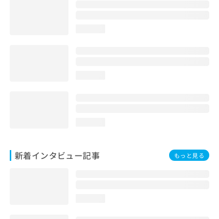
loading...
loading...
loading...
新着インタビュー記事
もっと見る
loading...