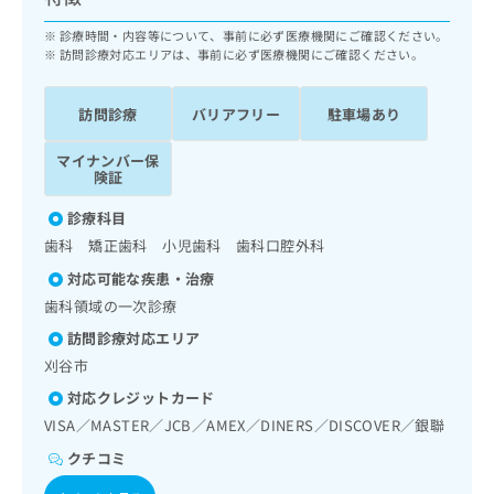
ッ
は
ク
診療時間・内容等について、事前に必ず医療機関にご確認ください。
こ
ナ
訪問診療対応エリアは、事前に必ず医療機関にご確認ください。
ち
ビ
ら
に
訪問診療
バリアフリー
駐車場あり
関
広
す
広
告
マイナンバー保
る
告
険証
代
お
出
理
問
稿
診療科目
店
い
の
歯科 矯正歯科 小児歯科 歯科口腔外科
合
の
お
わ
対応可能な疾患・治療
方
問
せ
い
は
歯科領域の一次診療
は
合
こ
訪問診療対応エリア
こ
わ
ち
ち
刈谷市
せ
ら
ら
は
対応クレジットカード
こ
VISA／MASTER／JCB／AMEX／DINERS／DISCOVER／銀聯
こち
ち
広
らは
広
ら
クチコミ
告
マイ
告
出
ナビ