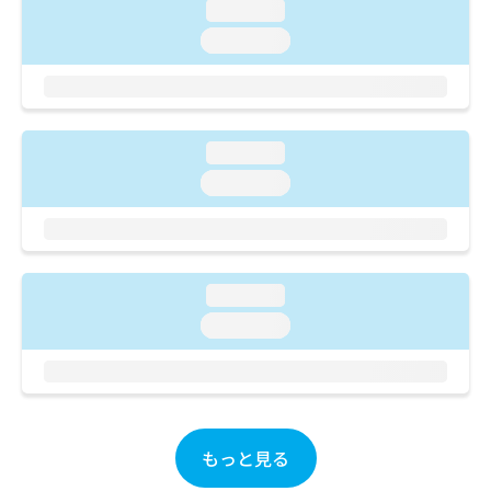
ご了
ら
loading...
み
承く
は
ださ
loading...
こ
無
い。
ち
料
ら
情
報
拡
掲
loading...
充
載
loading...
の
情
お
報
申
の
し
修
込
正
loading...
み
は
は
こ
loading...
こ
ち
ち
ら
ら
そ
の
もっと見る
他
の