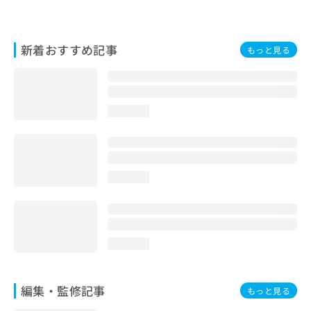
お
問
い
新着おすすめ記事
もっと見る
合
わ
せ
は
こ
loading...
ち
ら
loading...
loading...
編集・監修記事
もっと見る