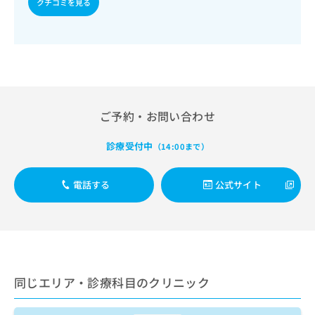
クチコミを見る
出
稿
クリ
資
稿
ニッ
の
料
クナ
の
お
の
ビサ
お
問
ご
イト
問
い
請
への
い
合
お問
求
合
合せ
わ
は
フォ
わ
せ
こ
ーム
ご予約・お問い合わせ
せ
は
ち
とな
は
こ
ら
りま
こ
診療受付中
ち
（14:00まで）
す。
ち
ら
クリ
無
ら
ニッ
料
電話する
公式サイト
クの
資
情
予
料
報
約・
の
症状
拡
のご
ご
充
相談
請
の
など
求
お
はで
は
申
同じエリア・診療科目のクリニック
きま
こ
せん
し
ので
ち
込