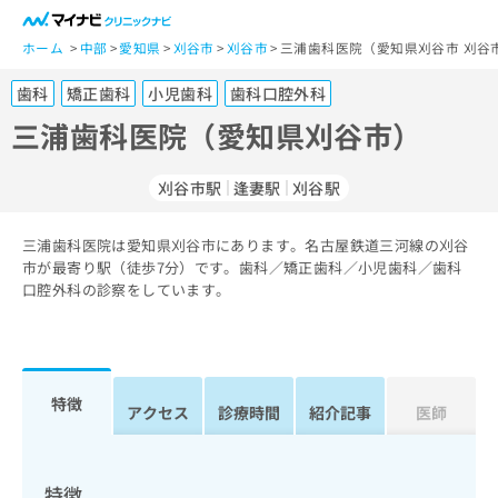
一
般
ホーム
中部
愛知県
刈谷市
刈谷市
三浦歯科医院（愛知県刈谷市 刈谷
ユ
歯科
矯正歯科
小児歯科
歯科口腔外科
ー
ザ
三浦歯科医院（愛知県刈谷市）
ー
の
刈谷市駅
逢妻駅
刈谷駅
方
は
こ
三浦歯科医院は愛知県刈谷市にあります。名古屋鉄道三河線の刈谷
市が最寄り駅（徒歩7分）です。歯科／矯正歯科／小児歯科／歯科
ち
口腔外科の診察をしています。
ら
医
マ
療
イ
関
ナ
特徴
アクセス
診療時間
紹介記事
医師
係
ビ
者
ク
の
リ
方
ニ
特徴