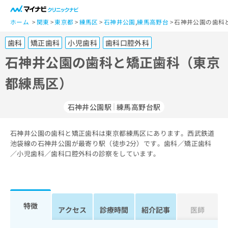
一
般
ホーム
関東
東京都
練馬区
石神井公園
,
練馬高野台
石神井公園の歯科
ユ
歯科
矯正歯科
小児歯科
歯科口腔外科
ー
ザ
石神井公園の歯科と矯正歯科（東京
ー
都練馬区）
の
方
は
石神井公園駅
練馬高野台駅
こ
ち
石神井公園の歯科と矯正歯科は東京都練馬区にあります。西武鉄道
ら
池袋線の石神井公園が最寄り駅（徒歩2分）です。歯科／矯正歯科
／小児歯科／歯科口腔外科の診察をしています。
医
マ
療
イ
関
ナ
係
ビ
者
ク
特徴
アクセス
診療時間
紹介記事
医師
の
リ
方
ニ