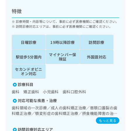
ッ
は
ク
こ
特徴
ナ
ち
ビ
診療時間・内容等について、事前に必ず医療機関にご確認ください。
ら
に
訪問診療対応エリアは、事前に必ず医療機関にご確認ください。
関
広
す
広
告
日曜診療
19時以降診療
訪問診療
る
告
代
お
出
マイナンバー保
理
問
稿
駅徒歩5分圏内
外国語対応
険証
店
い
の
合
の
お
セカンドオピニ
わ
オン対応
方
問
せ
い
は
診療科目
は
合
こ
こ
わ
歯科 矯正歯科 小児歯科 歯科口腔外科
ち
ち
せ
ら
対応可能な疾患・治療
ら
は
歯科領域の一次診療／成人の歯科矯正治療／唇顎口蓋裂の歯
こ
科矯正治療／顎変形症の歯科矯正治療／摂食機能障害の治療
こち
ち
広
らは
／埋伏歯抜歯／顎関節症治療／顎変形症治療／唇顎口蓋裂治
もっと見る
広
ら
告
マイ
療
告
出
ナビ
訪問診療対応エリア