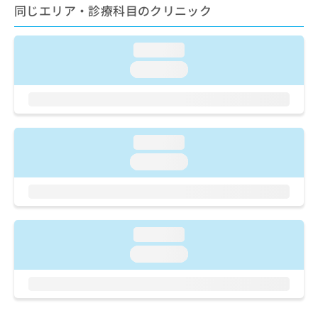
ご了
ら
み
同じエリア・診療科目のクリニック
承く
は
ださ
こ
無
い。
ち
loading...
料
ら
情
loading...
報
拡
掲
充
載
の
情
お
報
loading...
申
の
loading...
し
修
込
正
み
は
は
こ
こ
ち
loading...
ち
ら
ら
loading...
そ
の
他
の