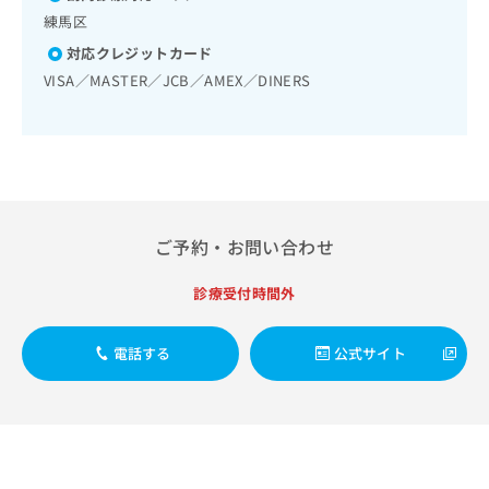
出
稿
クリ
資
練馬区
稿
ニッ
の
料
クナ
の
お
対応クレジットカード
の
ビサ
お
問
ご
VISA／MASTER／JCB／AMEX／DINERS
イト
問
い
請
への
い
合
お問
求
合
合せ
わ
は
フォ
わ
せ
こ
ーム
せ
は
ち
とな
は
こ
ら
りま
こ
ち
す。
ご予約・お問い合わせ
ち
ら
クリ
無
ら
ニッ
料
クの
診療受付時間外
資
情
予
料
報
約・
の
症状
拡
電話する
公式サイト
のご
ご
充
相談
請
の
など
求
お
はで
は
申
きま
こ
せん
し
ので
ち
込