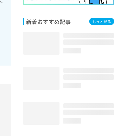
い。
新着おすすめ記事
もっと見る
loading...
loading...
loading...