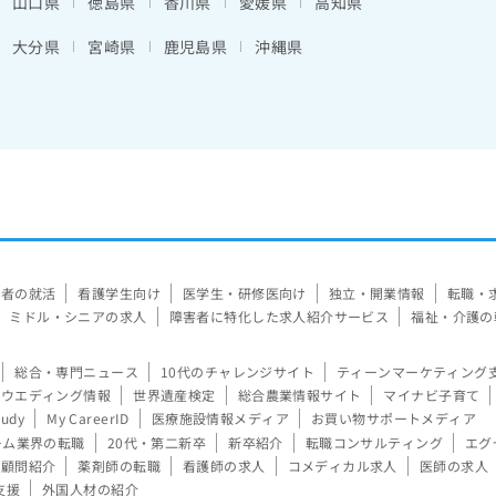
山口県
徳島県
香川県
愛媛県
高知県
大分県
宮崎県
鹿児島県
沖縄県
験者の就活
看護学生向け
医学生・研修医向け
独立・開業情報
転職・
ミドル・シニアの求人
障害者に特化した求人紹介サービス
福祉・介護の
総合・専門ニュース
10代のチャレンジサイト
ティーンマーケティング
ウエディング情報
世界遺産検定
総合農業情報サイト
マイナビ子育て
tudy
My CareerID
医療施設情報メディア
お買い物サポートメディア
ーム業界の転職
20代・第二新卒
新卒紹介
転職コンサルティング
エグ
顧問紹介
薬剤師の転職
看護師の求人
コメディカル求人
医師の求人
支援
外国人材の紹介