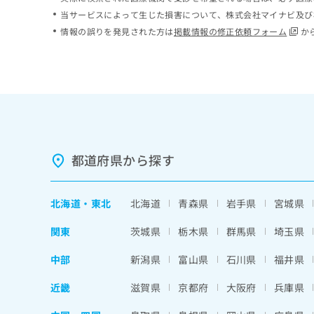
ち
み
当サービスによって生じた損害について、株式会社マイナビ及び
ら
は
情報の誤りを発見された方は
掲載情報の修正依頼フォーム
か
こ
ち
そ
ら
の
他
の
お
問
い
都道府県から探す
合
わ
せ
北海道
・
東北
北海道
青森県
岩手県
宮城県
は
こ
関東
茨城県
栃木県
群馬県
埼玉県
ち
ら
中部
新潟県
富山県
石川県
福井県
近畿
滋賀県
京都府
大阪府
兵庫県