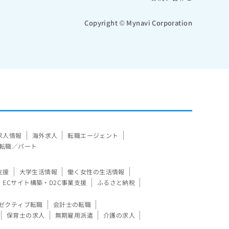
Copyright © Mynavi Corporation
求人情報
海外求人
転職エージェント
転職／パート
支援
大学生活情報
働く女性の生活情報
ECサイト構築・D2C事業支援
ふるさと納税
ゼクティブ転職
会計士の転職
保育士の求人
無期雇用派遣
介護の求人