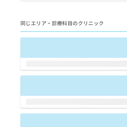
せ
こち
ち
らは
は
マイ
こ
ら
ナビ
ち
クリ
同じエリア・診療科目のクリニック
ら
ニッ
クナ
広
ビサ
広
資
イト
告
告
への
料
出
出
お問
の
稿
合せ
稿
ご
の
フォ
の
請
お
ーム
お
求
問
とな
問
りま
は
い
い
す。
こ
合
合
クリ
ち
わ
ニッ
わ
ら
せ
クの
せ
は
予
は
約・
こ
こ
無
症状
ち
ち
のご
料
ら
相談
ら
情
など
報
はで