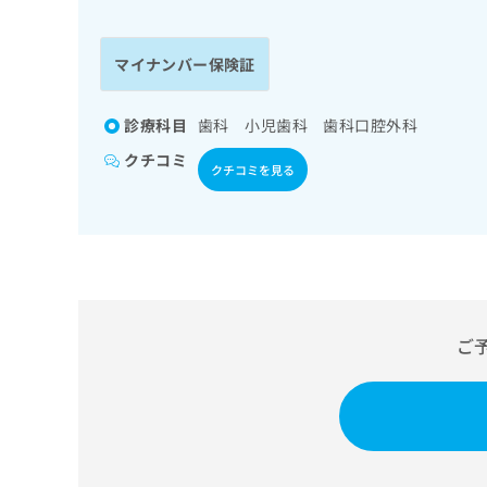
係
ク
者
リ
の
ニ
マイナンバー保険証
ッ
方
ク
は
ナ
診療科目
歯科 小児歯科 歯科口腔外科
こ
ビ
クチコミ
ち
に
クチコミを見る
関
ら
す
る
お
広
広
問
告
告
い
出
代
合
稿
わ
ご
理
の
せ
店
お
は
の
問
こ
い
方
ち
合
ら
は
わ
こ