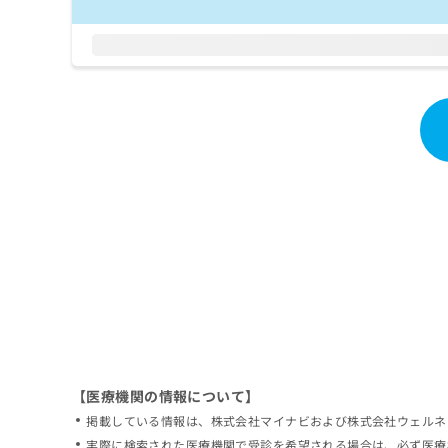
拡
資
きま
充
料
せん
の
ので
の
ご了
お
ご
承く
申
請
ださ
し
求
い。
込
は
み
こ
は
ち
こ
ら
ち
ら
無
料
掲
情
載
報
情
拡
報
充
の
の
修
お
【医療機関の情報について】
正
申
掲載している情報は、株式会社マイナビおよび株式会社ウェルネ
は
し
こ
実際に検索された医療機関で受診を希望される場合は、必ず医療
込