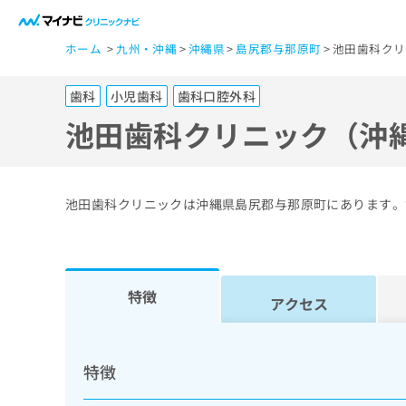
一
ホーム
九州・沖縄
沖縄県
島尻郡与那原町
池田歯科クリ
般
ユ
歯科
小児歯科
歯科口腔外科
ー
ザ
池田歯科クリニック（沖
ー
の
方
池田歯科クリニックは沖縄県島尻郡与那原町にあります。
は
こ
ち
ら
特徴
アクセス
医
マ
療
イ
特徴
ナ
関
ビ