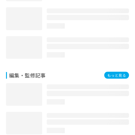
お
問
い
合
loading...
わ
せ
は
こ
ち
loading...
ら
編集・監修記事
もっと見る
loading...
loading...