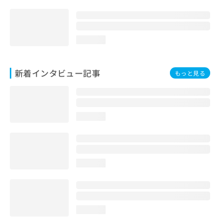
loading...
新着インタビュー記事
もっと見る
loading...
loading...
loading...