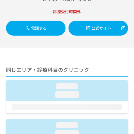
出
稿
クリ
資
稿
ニッ
の
料
診療受付時間外
クナ
の
お
の
ビサ
お
問
ご
イト
問
い
請
への
電話する
公式サイト
い
合
お問
求
合
合せ
わ
は
フォ
わ
せ
こ
ーム
せ
は
ち
とな
は
こ
ら
りま
こ
ち
す。
ち
ら
同じエリア・診療科目のクリニック
クリ
無
ら
ニッ
料
クの
資
情
予
loading...
料
報
約・
の
症状
loading...
拡
のご
ご
充
相談
請
の
など
求
お
はで
は
申
きま
こ
せん
し
loading...
ので
ち
込
loading...