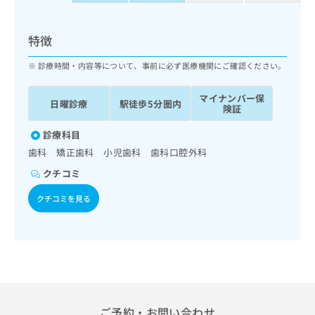
ッ
は
ク
こ
ナ
特徴
ち
ビ
ら
に
診療時間・内容等について、事前に必ず医療機関にご確認ください。
関
広
す
広
マイナンバー保
告
日曜診療
駅徒歩5分圏内
る
告
険証
代
お
出
理
問
診療科目
稿
店
い
の
歯科 矯正歯科 小児歯科 歯科口腔外科
合
の
お
クチコミ
わ
方
問
せ
い
は
クチコミを見る
は
合
こ
こ
わ
ち
ち
せ
ら
ら
は
こ
こち
ち
広
らは
広
ら
告
マイ
告
出
ナビ
ご予約・お問い合わせ