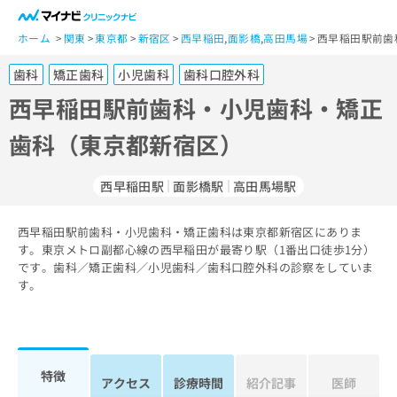
一
般
ホーム
関東
東京都
新宿区
西早稲田
,
面影橋
,
高田馬場
西早稲田駅前歯
ユ
歯科
矯正歯科
小児歯科
歯科口腔外科
ー
ザ
西早稲田駅前歯科・小児歯科・矯正
ー
歯科（東京都新宿区）
の
方
は
西早稲田駅
面影橋駅
高田馬場駅
こ
ち
西早稲田駅前歯科・小児歯科・矯正歯科は東京都新宿区にありま
ら
す。東京メトロ副都心線の西早稲田が最寄り駅（1番出口徒歩1分）
です。歯科／矯正歯科／小児歯科／歯科口腔外科の診察をしていま
医
マ
す。
療
イ
関
ナ
係
ビ
者
ク
の
リ
特徴
アクセス
診療時間
紹介記事
医師
方
ニ