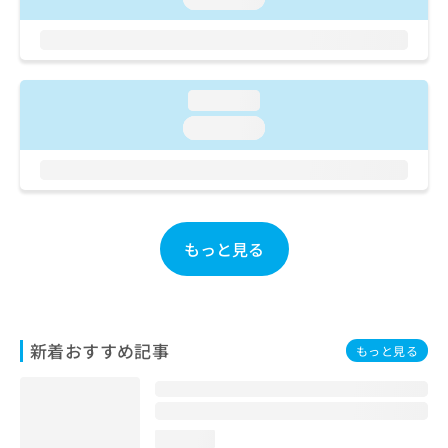
ご了
ら
み
承く
は
ださ
こ
無
い。
ち
料
ら
情
loading...
報
loading...
拡
掲
充
載
の
情
お
報
申
の
し
修
もっと見る
込
正
み
は
は
こ
こ
ち
ち
ら
新着おすすめ記事
もっと見る
ら
そ
の
他
loading...
の