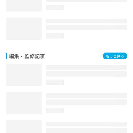
お
loading...
問
い
合
わ
せ
loading...
は
こ
ち
編集・監修記事
もっと見る
ら
loading...
loading...