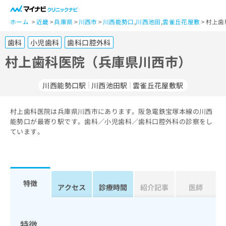
一
般
ホーム
近畿
兵庫県
川西市
川西能勢口
,
川西池田
,
雲雀丘花屋敷
村上歯
ユ
歯科
小児歯科
歯科口腔外科
ー
ザ
村上歯科医院（兵庫県川西市）
ー
の
川西能勢口駅
川西池田駅
雲雀丘花屋敷駅
方
は
こ
村上歯科医院は兵庫県川西市にあります。阪急電鉄宝塚本線の川西
能勢口が最寄り駅です。歯科／小児歯科／歯科口腔外科の診察をし
ち
ています。
ら
医
マ
療
イ
関
ナ
特徴
アクセス
診療時間
紹介記事
医師
係
ビ
者
ク
の
リ
方
ニ
特徴