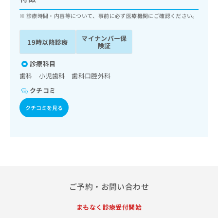
ッ
は
ク
診療時間・内容等について、事前に必ず医療機関にご確認ください。
こ
ナ
ち
ビ
ら
マイナンバー保
19時以降診療
に
険証
関
広
す
診療科目
広
告
る
告
歯科 小児歯科 歯科口腔外科
代
お
出
クチコミ
理
問
稿
店
い
の
クチコミを見る
合
の
お
わ
方
問
せ
い
は
は
合
こ
こ
わ
ち
ち
せ
ら
ら
は
こ
ご予約・お問い合わせ
こち
ち
広
らは
広
ら
告
マイ
まもなく診療受付開始
告
出
ナビ