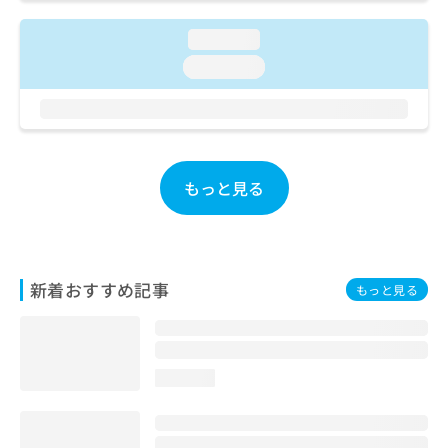
ご了
ら
み
承く
は
ださ
loading...
こ
無
い。
loading...
ち
料
ら
情
報
拡
掲
充
載
の
情
もっと見る
お
報
申
の
し
修
込
正
み
は
新着おすすめ記事
もっと見る
は
こ
こ
ち
ち
ら
ら
loading...
そ
の
他
の