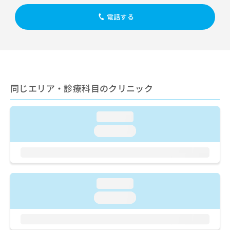
出
稿
クリ
資
稿
ニッ
の
料
電話する
クナ
の
お
の
ビサ
お
問
ご
イト
問
い
請
への
い
合
お問
求
合
合せ
わ
は
フォ
わ
せ
こ
ーム
せ
同じエリア・診療科目のクリニック
は
ち
とな
は
こ
ら
りま
こ
ち
す。
ち
loading...
ら
クリ
無
ら
ニッ
loading...
料
クの
資
情
予
料
報
約・
の
症状
拡
のご
ご
充
相談
請
loading...
の
など
求
お
はで
loading...
は
申
きま
こ
せん
し
ので
ち
込