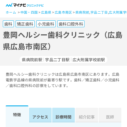
一
般
ホーム
中国・四国
広島県
広島市南区
県病院前
,
宇品二丁目
,
広大附属学
ユ
歯科
矯正歯科
小児歯科
歯科口腔外科
ー
ザ
豊岡ヘルシー歯科クリニック（広島
ー
県広島市南区）
の
方
は
県病院前駅
宇品二丁目駅
広大附属学校前駅
こ
ち
豊岡ヘルシー歯科クリニックは広島県広島市南区にあります。広島
ら
電鉄宇品線の県病院前が最寄り駅です。歯科／矯正歯科／小児歯科
／歯科口腔外科の診察をしています。
医
マ
療
イ
関
ナ
係
ビ
者
ク
特徴
アクセス
診療時間
紹介記事
医師
の
リ
方
ニ