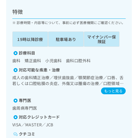
ッ
は
ク
こ
特徴
ナ
ち
ビ
診療時間・内容等について、事前に必ず医療機関にご確認ください。
ら
に
関
マイナンバー保
広
19時以降診療
駐車場あり
す
広
険証
告
る
告
代
お
診療科目
出
理
問
稿
歯科 矯正歯科 小児歯科 歯科口腔外科
店
い
の
対応可能な疾患・治療
合
の
お
わ
成人の歯科矯正治療／埋伏歯抜歯／顎関節症治療／口唇、舌
方
問
せ
若しくは口腔粘膜の炎症、外傷又は腫瘍の治療／口腔領域の
い
は
腫瘍の治療
は
合
もっと見る
こ
こ
わ
ち
専門医
ち
せ
ら
ら
歯周病専門医
は
こ
対応クレジットカード
こち
ち
広
VISA／MASTER／JCB
らは
広
ら
告
マイ
告
クチコミ
出
ナビ