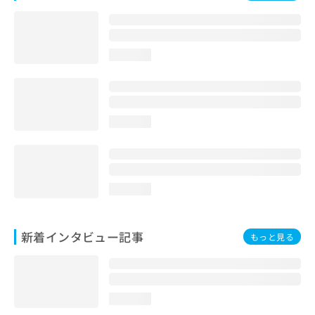
loading...
loading...
loading...
新着インタビュー記事
もっと見る
loading...