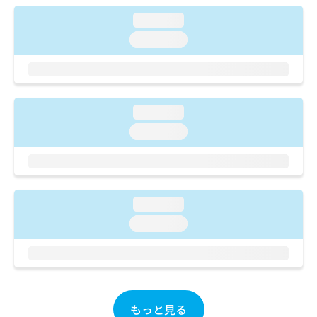
ご了
ら
み
承く
loading...
は
ださ
こ
無
い。
loading...
ち
料
ら
情
報
拡
掲
充
載
loading...
の
情
loading...
お
報
申
の
し
修
込
正
み
は
loading...
は
こ
こ
ち
loading...
ち
ら
ら
そ
の
他
もっと見る
の