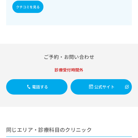
出
稿
クリ
資
クチコミを見る
稿
ニッ
の
料
クナ
の
お
の
ビサ
お
問
ご
イト
問
い
請
への
い
合
お問
求
合
合せ
わ
は
フォ
わ
せ
こ
ーム
せ
は
ち
とな
ご予約・お問い合わせ
は
こ
ら
りま
こ
ち
す。
ち
診療受付時間外
ら
クリ
無
ら
ニッ
料
クの
資
情
予
電話する
公式サイト
料
報
約・
の
症状
拡
のご
ご
充
相談
請
の
など
求
お
はで
は
申
きま
こ
せん
同じエリア・診療科目のクリニック
し
ので
ち
込