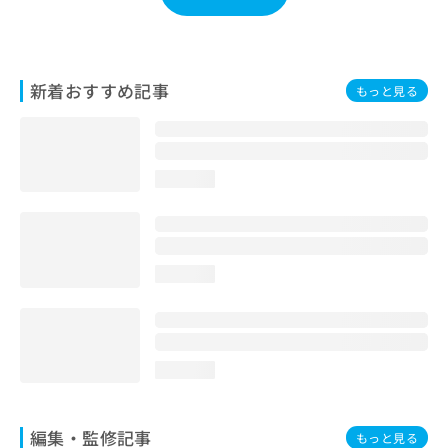
お
問
い
合
新着おすすめ記事
もっと見る
わ
せ
は
こ
ち
loading...
ら
loading...
loading...
編集・監修記事
もっと見る