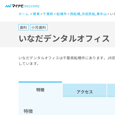
一
ホーム
関東
千葉県
船橋市
西船橋
,
京成西船
,
東中山
い
般
ユ
歯科
小児歯科
ー
ザ
いなだデンタルオフィス
ー
の
方
いなだデンタルオフィスは千葉県船橋市にあります。JR
は
しています。
こ
ち
ら
特徴
アクセス
医
マ
療
イ
ナ
関
特徴
ビ