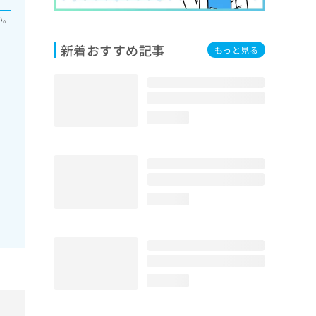
い。
新着おすすめ記事
もっと見る
loading...
loading...
loading...