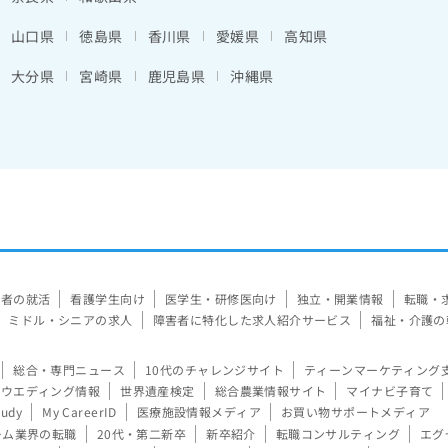
山口県
徳島県
香川県
愛媛県
高知県
大分県
宮崎県
鹿児島県
沖縄県
験者の就活
看護学生向け
医学生・研修医向け
独立・開業情報
転職・
ミドル・シニアの求人
障害者に特化した求人紹介サービス
福祉・介護の
総合・専門ニュース
10代のチャレンジサイト
ティーンマーケティング
ウエディング情報
世界遺産検定
総合農業情報サイト
マイナビ子育て
tudy
My CareerID
医療施設情報メディア
お買い物サポートメディア
ーム業界の転職
20代・第二新卒
新卒紹介
転職コンサルティング
エグ