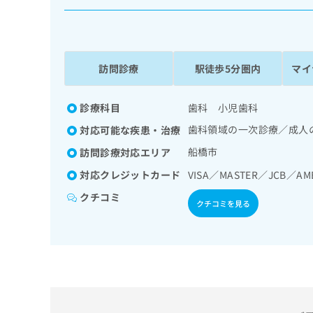
係
ク
者
リ
の
ニ
ッ
方
ク
訪問診療
駅徒歩5分圏内
マイ
は
ナ
こ
ビ
ち
診療科目
歯科 小児歯科
に
関
ら
歯科領域の一次診療／成人
対応可能な疾患・治療
す
る
船橋市
訪問診療対応エリア
お
広
対応クレジットカード
VISA／MASTER／JCB／AM
広
問
告
告
い
クチコミ
クチコミを見る
出
代
合
稿
わ
理
の
せ
店
お
は
の
問
こ
い
方
ち
合
ら
は
わ
こ