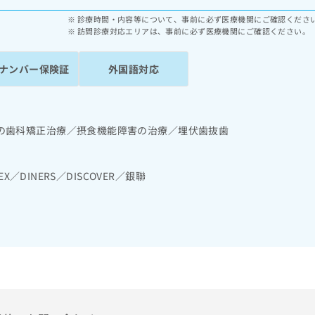
診療時間・内容等について、事前に必ず医療機関にご確認くださ
訪問診療対応エリアは、事前に必ず医療機関にご確認ください。
ナンバー保険証
外国語対応
の歯科矯正治療／摂食機能障害の治療／埋伏歯抜歯
EX／DINERS／DISCOVER／銀聯