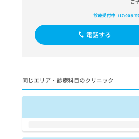
ご
せ
こち
ち
らは
は
マイ
こ
ら
診療受付中
（17:00まで
ナビ
ち
クリ
ら
ニッ
クナ
電話する
広
ビサ
広
資
イト
告
告
への
料
出
出
お問
の
稿
合せ
稿
ご
の
フォ
の
請
お
ーム
お
求
問
とな
問
同じエリア・診療科目のクリニック
りま
は
い
い
す。
こ
合
合
クリ
ち
わ
ニッ
わ
ら
せ
クの
せ
は
予
は
約・
こ
こ
無
症状
ち
ち
のご
料
ら
相談
ら
情
など
報
はで