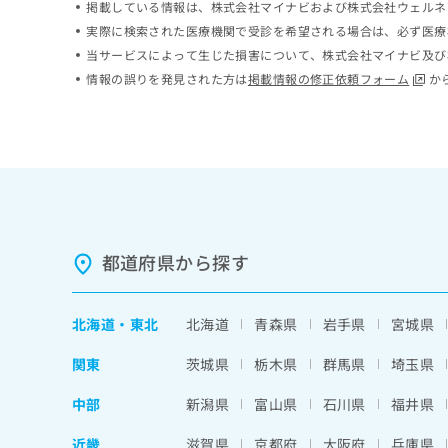
掲載している情報は、株式会社マイナビおよび株式会社ウェルネ
ち
み
実際に検索された医療機関で受診を希望される場合は、必ず医療
ら
は
当サービスによって生じた損害について、株式会社マイナビ及び
こ
ち
情報の誤りを発見された方は
掲載情報の修正依頼フォーム
か
そ
ら
の
他
の
お
問
い
合
わ
都道府県から探す
せ
は
こ
北海道
・
東北
北海道
青森県
岩手県
宮城県
ち
ら
関東
茨城県
栃木県
群馬県
埼玉県
中部
新潟県
富山県
石川県
福井県
近畿
滋賀県
京都府
大阪府
兵庫県