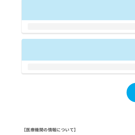
拡
資
きま
充
料
せん
の
ので
の
ご了
お
ご
承く
申
請
ださ
し
求
い。
込
は
み
こ
は
ち
こ
ら
ち
ら
無
料
掲
情
載
報
情
拡
報
充
の
の
修
お
正
申
は
し
【医療機関の情報について】
こ
込