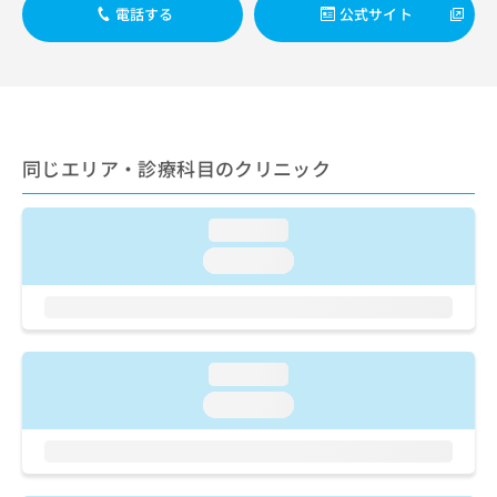
出
稿
クリ
資
電話する
公式サイト
稿
ニッ
の
料
クナ
の
お
の
ビサ
お
問
ご
イト
問
い
請
への
い
合
お問
求
合
合せ
わ
は
フォ
わ
同じエリア・診療科目のクリニック
せ
こ
ーム
せ
は
ち
とな
は
こ
ら
りま
こ
loading...
ち
す。
ち
ら
クリ
loading...
無
ら
ニッ
料
クの
資
情
予
料
報
約・
の
症状
拡
のご
ご
loading...
充
相談
請
の
loading...
など
求
お
はで
は
申
きま
こ
せん
し
ので
ち
込