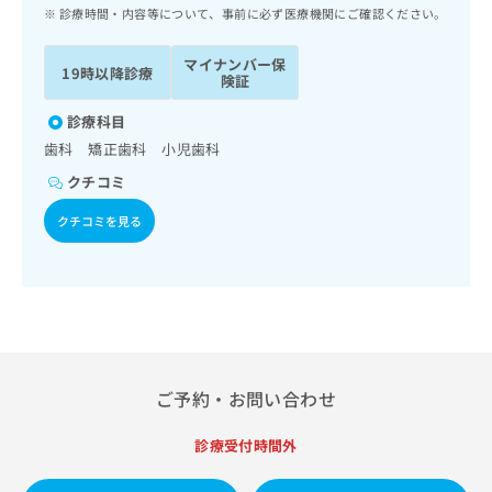
ッ
は
診療時間・内容等について、事前に必ず医療機関にご確認ください。
ク
こ
ナ
ち
マイナンバー保
19時以降診療
ビ
険証
ら
に
関
診療科目
広
す
広
歯科 矯正歯科 小児歯科
告
る
告
代
クチコミ
お
出
理
問
稿
クチコミを見る
店
い
の
合
の
お
わ
方
問
せ
い
は
は
合
こ
こ
わ
ち
ち
せ
ら
ら
は
ご予約・お問い合わせ
こ
こち
ち
広
らは
診療受付時間外
広
ら
告
マイ
告
出
ナビ