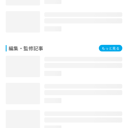
loading...
お
問
い
合
わ
loading...
せ
は
こ
編集・監修記事
もっと見る
ち
ら
loading...
loading...
loading...