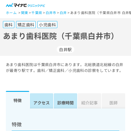
一
般
ホーム
関東
千葉県
白井市
白井
あまり歯科医院（千葉県白井市 白井
ユ
歯科
矯正歯科
小児歯科
ー
ザ
あまり歯科医院（千葉県白井市）
ー
の
白井駅
方
は
こ
あまり歯科医院は千葉県白井市にあります。北総鉄道北総線の白井
が最寄り駅です。歯科／矯正歯科／小児歯科の診察をしています。
ち
ら
医
マ
療
イ
特徴
アクセス
診療時間
紹介記事
医師
関
ナ
係
ビ
者
ク
の
リ
特徴
方
ニ