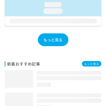
ご了
ら
み
loading...
承く
は
ださ
loading...
こ
無
い。
ち
料
ら
情
報
拡
掲
充
載
もっと見る
の
情
お
報
申
の
し
修
込
正
新着おすすめ記事
もっと見る
み
は
は
こ
こ
ち
ち
ら
ら
loading...
そ
の
他
の