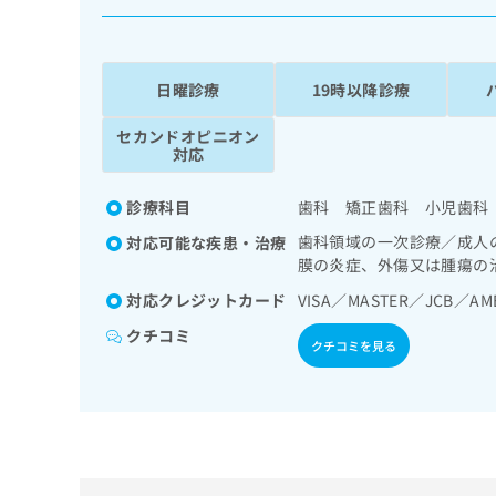
係
ク
者
リ
の
ニ
ッ
方
日曜診療
19時以降診療
ク
は
ナ
セカンドオピニオン
こ
ビ
対応
ち
に
関
ら
診療科目
歯科 矯正歯科 小児歯科
す
る
歯科領域の一次診療／成人
対応可能な疾患・治療
お
膜の炎症、外傷又は腫瘍の
広
広
問
告
対応クレジットカード
VISA／MASTER／JCB／A
告
い
出
代
合
クチコミ
稿
クチコミを見る
わ
理
の
せ
店
お
は
の
問
こ
い
方
ち
合
ら
は
わ
こ