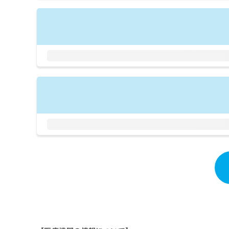
拡
資
きま
充
料
せん
の
ので
の
ご了
お
ご
承く
申
請
ださ
し
求
い。
込
は
み
こ
は
ち
こ
ら
ち
ら
無
料
掲
情
載
報
情
拡
報
充
の
の
修
お
正
申
は
し
こ
込