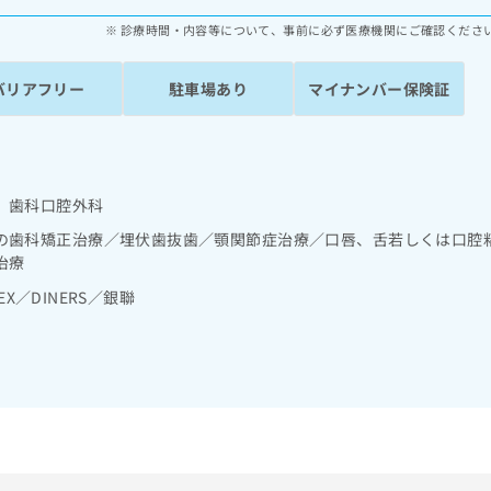
診療時間・内容等について、事前に必ず医療機関にご確認くださ
バリアフリー
駐車場あり
マイナンバー保険証
 歯科口腔外科
の歯科矯正治療／埋伏歯抜歯／顎関節症治療／口唇、舌若しくは口腔
治療
MEX／DINERS／銀聯