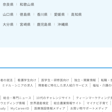
奈良県
和歌山県
山口県
徳島県
香川県
愛媛県
高知県
大分県
宮崎県
鹿児島県
沖縄県
験者の就活
看護学生向け
医学生・研修医向け
独立・開業情報
転職・
ミドル・シニアの求人
障害者に特化した求人紹介サービス
福祉・介護の
総合・専門ニュース
10代のチャレンジサイト
ティーンマーケティング
ウエディング情報
世界遺産検定
総合農業情報サイト
マイナビ子育て
tudy
My CareerID
医療施設情報メディア
お買い物サポートメディア