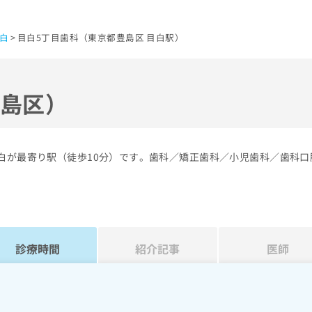
白
目白5丁目歯科（東京都豊島区 目白駅）
豊島区）
目白が最寄り駅（徒歩10分）です。歯科／矯正歯科／小児歯科／歯科口
診療時間
紹介記事
医師