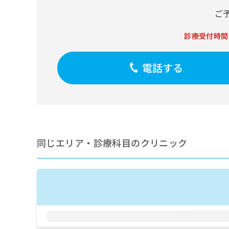
せ
こち
ち
らは
ご
は
マイ
こ
ら
ナビ
ち
診療受付時間
クリ
ら
ニッ
クナ
広
ビサ
電話する
広
資
イト
告
告
への
料
出
出
お問
の
稿
合せ
稿
ご
の
フォ
の
請
お
ーム
お
求
問
とな
問
りま
は
い
い
同じエリア・診療科目のクリニック
す。
こ
合
合
クリ
ち
わ
ニッ
わ
ら
せ
クの
せ
は
予
は
約・
こ
こ
無
症状
ち
ち
のご
料
ら
相談
ら
情
など
報
はで