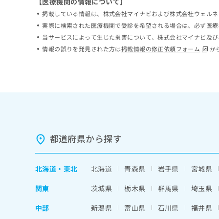
【医療機関の情報について】
ち
み
掲載している情報は、株式会社マイナビおよび株式会社ウェルネ
ら
は
実際に検索された医療機関で受診を希望される場合は、必ず医療
こ
当サービスによって生じた損害について、株式会社マイナビ及び
ち
そ
ら
情報の誤りを発見された方は
掲載情報の修正依頼フォーム
か
の
他
の
お
問
い
合
わ
せ
都道府県から探す
は
こ
ち
北海道
・
東北
北海道
青森県
岩手県
宮城県
ら
関東
茨城県
栃木県
群馬県
埼玉県
中部
新潟県
富山県
石川県
福井県