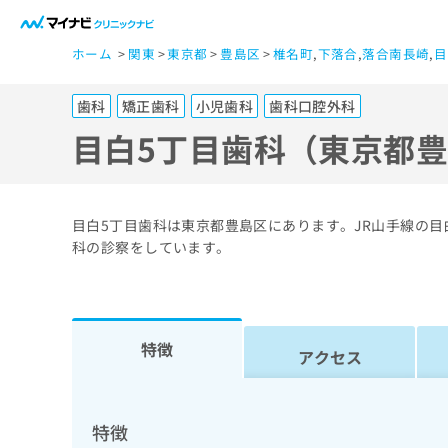
一
ホーム
関東
東京都
豊島区
椎名町
,
下落合
,
落合南長崎
,
目
般
ユ
歯科
矯正歯科
小児歯科
歯科口腔外科
ー
ザ
目白5丁目歯科（東京都
ー
の
方
目白5丁目歯科は東京都豊島区にあります。JR山手線の
は
科の診察をしています。
こ
ち
ら
特徴
アクセス
医
マ
療
イ
ナ
関
特徴
ビ