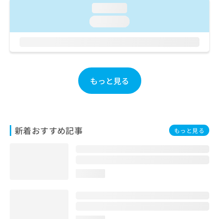
ご了
ら
み
loading...
承く
は
ださ
loading...
こ
無
い。
ち
料
ら
情
報
拡
掲
充
載
もっと見る
の
情
お
報
申
の
し
修
込
正
新着おすすめ記事
もっと見る
み
は
は
こ
こ
ち
ち
ら
ら
loading...
そ
の
他
の