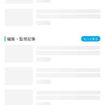
loading...
お
問
い
合
わ
loading...
せ
は
こ
編集・監修記事
もっと見る
ち
ら
loading...
loading...
loading...