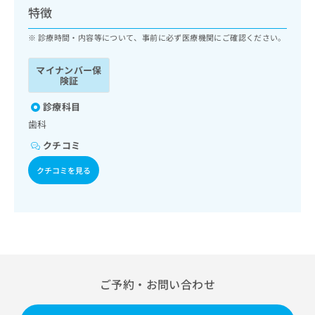
ッ
は
特徴
ク
こ
ナ
診療時間・内容等について、事前に必ず医療機関にご確認ください。
ち
ビ
ら
に
マイナンバー保
関
険証
広
す
広
告
る
診療科目
告
代
お
出
歯科
理
問
稿
クチコミ
店
い
の
合
の
お
クチコミを見る
わ
方
問
せ
い
は
は
合
こ
こ
わ
ち
ち
せ
ら
ら
は
こ
こち
ち
広
ご予約・お問い合わせ
らは
広
ら
告
マイ
告
出
ナビ