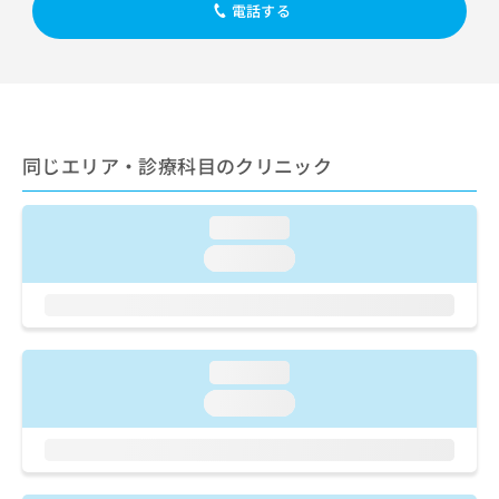
出
稿
クリ
電話する
資
稿
ニッ
の
料
クナ
の
お
の
ビサ
お
問
ご
イト
問
い
請
への
い
合
お問
求
合
合せ
わ
は
フォ
わ
同じエリア・診療科目のクリニック
せ
こ
ーム
せ
は
ち
とな
は
こ
ら
りま
loading...
こ
ち
す。
ち
ら
クリ
loading...
無
ら
ニッ
料
クの
資
情
予
料
報
約・
の
症状
拡
のご
loading...
ご
充
相談
請
の
loading...
など
求
お
はで
は
申
きま
こ
せん
し
ので
ち
込