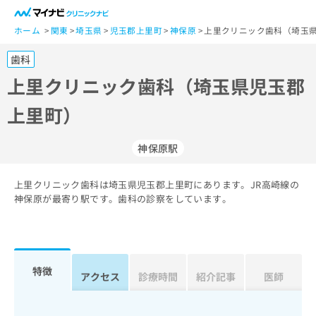
一
般
ホーム
関東
埼玉県
児玉郡上里町
神保原
上里クリニック歯科（埼玉県
ユ
歯科
ー
ザ
上里クリニック歯科（埼玉県児玉郡
ー
上里町）
の
方
は
神保原駅
こ
ち
上里クリニック歯科は埼玉県児玉郡上里町にあります。JR高崎線の
ら
神保原が最寄り駅です。歯科の診察をしています。
医
マ
療
イ
関
ナ
係
ビ
特徴
アクセス
診療時間
紹介記事
医師
者
ク
の
リ
方
ニ