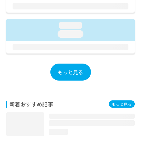
ご了
ら
み
承く
は
ださ
こ
無
い。
ち
料
loading...
ら
情
loading...
報
拡
掲
充
載
の
情
お
報
申
の
もっと見る
し
修
込
正
み
は
は
こ
こ
ち
新着おすすめ記事
もっと見る
ち
ら
ら
そ
の
loading...
他
の