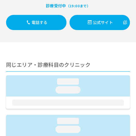
出
稿
クリ
資
診療受付中
（19:00まで）
稿
ニッ
の
料
クナ
の
お
の
ビサ
お
問
ご
電話する
公式サイト
イト
問
い
請
への
い
合
お問
求
合
合せ
わ
は
フォ
わ
せ
こ
ーム
せ
は
ち
とな
は
こ
ら
りま
こ
ち
同じエリア・診療科目のクリニック
す。
ち
ら
クリ
無
ら
ニッ
料
クの
loading...
資
情
予
料
loading...
報
約・
の
症状
拡
のご
ご
充
相談
請
の
など
求
お
はで
は
申
loading...
きま
こ
せん
し
loading...
ので
ち
込