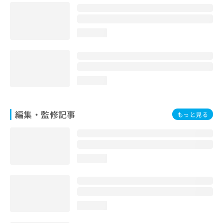
お
問
い
loading...
合
わ
せ
は
こ
loading...
ち
ら
編集・監修記事
もっと見る
loading...
loading...