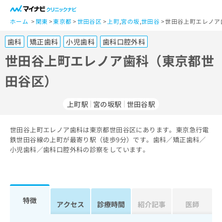
一
般
ホーム
関東
東京都
世田谷区
上町
,
宮の坂
,
世田谷
世田谷上町エレノア
ユ
歯科
矯正歯科
小児歯科
歯科口腔外科
ー
ザ
世田谷上町エレノア歯科（東京都世
ー
田谷区）
の
方
は
上町駅
宮の坂駅
世田谷駅
こ
ち
世田谷上町エレノア歯科は東京都世田谷区にあります。東京急行電
ら
鉄世田谷線の上町が最寄り駅（徒歩9分）です。歯科／矯正歯科／
小児歯科／歯科口腔外科の診察をしています。
医
マ
療
イ
関
ナ
係
ビ
者
ク
特徴
アクセス
診療時間
紹介記事
医師
の
リ
方
ニ