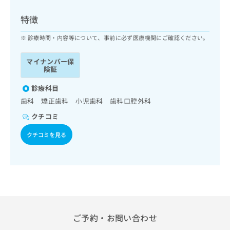
ッ
は
ク
こ
特徴
ナ
ち
ビ
診療時間・内容等について、事前に必ず医療機関にご確認ください。
ら
に
関
マイナンバー保
広
す
広
険証
告
る
告
代
お
診療科目
出
理
問
稿
歯科 矯正歯科 小児歯科 歯科口腔外科
店
い
の
クチコミ
合
の
お
わ
方
問
クチコミを見る
せ
い
は
は
合
こ
こ
わ
ち
ち
せ
ら
ら
は
こ
こち
ち
広
らは
広
ら
告
ご予約・お問い合わせ
マイ
告
出
ナビ