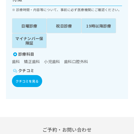
ッ
は
ク
診療時間・内容等について、事前に必ず医療機関にご確認ください。
こ
ナ
ち
ビ
ら
日曜診療
祝日診療
19時以降診療
に
関
広
マイナンバー保
す
広
告
険証
る
告
代
お
出
診療科目
理
問
稿
歯科 矯正歯科 小児歯科 歯科口腔外科
店
い
の
合
の
お
クチコミ
わ
方
問
せ
クチコミを見る
い
は
は
合
こ
こ
わ
ち
ち
せ
ら
ら
は
こ
こち
ち
広
らは
広
ら
告
マイ
ご予約・お問い合わせ
告
出
ナビ