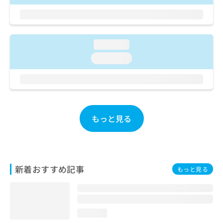
ご了
ら
み
承く
は
ださ
こ
無
い。
ち
料
loading...
ら
情
報
loading...
拡
掲
充
載
の
情
お
報
申
の
し
もっと見る
修
込
正
み
は
は
こ
こ
ち
ち
ら
新着おすすめ記事
もっと見る
ら
そ
の
他
loading...
の