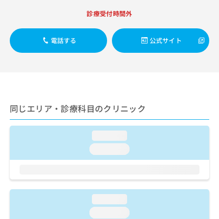
出
稿
クリ
資
稿
ニッ
診療受付時間外
の
料
クナ
の
お
の
ビサ
お
問
ご
イト
電話する
公式サイト
問
い
請
への
い
合
お問
求
合
合せ
わ
は
フォ
わ
せ
こ
ーム
せ
は
ち
とな
は
こ
ら
りま
こ
ち
す。
同じエリア・診療科目のクリニック
ち
ら
クリ
無
ら
ニッ
料
クの
資
loading...
情
予
料
報
約・
loading...
の
症状
拡
のご
ご
充
相談
請
の
など
求
お
はで
は
申
きま
loading...
こ
せん
し
ので
ち
loading...
込