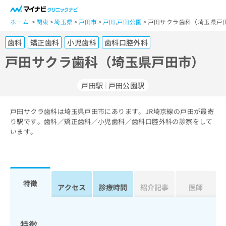
一
般
ホーム
関東
埼玉県
戸田市
戸田
,
戸田公園
戸田サクラ歯科（埼玉県戸田
ユ
歯科
矯正歯科
小児歯科
歯科口腔外科
ー
ザ
戸田サクラ歯科（埼玉県戸田市）
ー
の
戸田駅
戸田公園駅
方
は
こ
戸田サクラ歯科は埼玉県戸田市にあります。JR埼京線の戸田が最寄
り駅です。歯科／矯正歯科／小児歯科／歯科口腔外科の診察をして
ち
います。
ら
医
マ
療
イ
関
ナ
特徴
アクセス
診療時間
紹介記事
医師
係
ビ
者
ク
の
リ
方
ニ
特徴