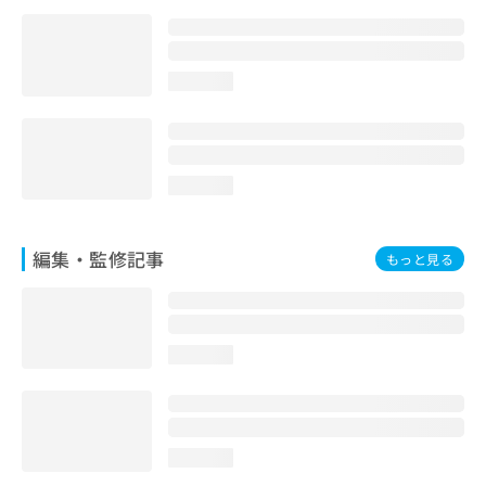
お
問
い
合
loading...
わ
せ
は
こ
loading...
ち
ら
編集・監修記事
もっと見る
loading...
loading...