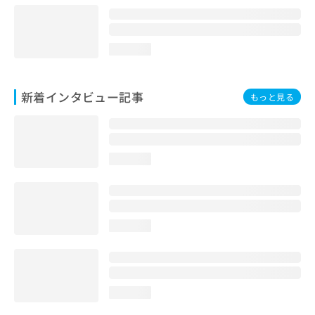
loading...
新着インタビュー記事
もっと見る
loading...
loading...
loading...