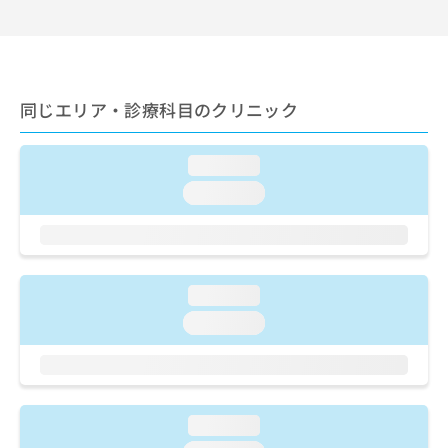
出
稿
クリ
資
稿
ニッ
の
料
クナ
の
お
の
ビサ
お
問
ご
イト
問
い
請
への
い
同じエリア・診療科目のクリニック
合
お問
求
合
合せ
わ
は
フォ
わ
せ
こ
ーム
loading...
せ
は
ち
とな
は
こ
ら
loading...
りま
こ
ち
す。
ち
ら
クリ
無
ら
ニッ
料
クの
資
情
予
料
loading...
報
約・
の
症状
拡
loading...
のご
ご
充
相談
請
の
など
求
お
はで
は
申
きま
こ
せん
し
loading...
ので
ち
込