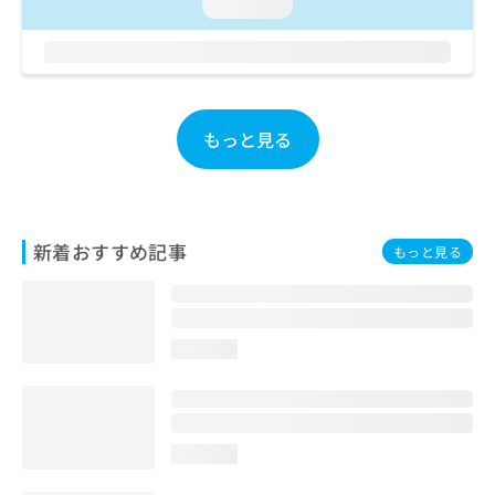
ご了
loading...
ら
み
承く
は
ださ
こ
無
い。
ち
料
ら
情
報
もっと見る
拡
掲
充
載
の
情
お
報
申
の
新着おすすめ記事
もっと見る
し
修
込
正
み
は
は
こ
こ
ち
loading...
ち
ら
ら
そ
の
loading...
他
の