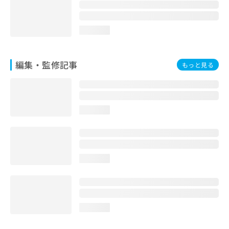
お
問
い
loading...
合
わ
せ
編集・監修記事
もっと見る
は
こ
ち
ら
loading...
loading...
loading...