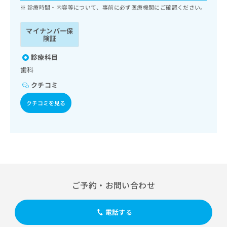
ッ
は
診療時間・内容等について、事前に必ず医療機関にご確認ください。
ク
こ
ナ
ち
マイナンバー保
ビ
険証
ら
に
関
診療科目
広
す
広
歯科
告
る
告
代
クチコミ
お
出
理
問
稿
クチコミを見る
店
い
の
合
の
お
わ
方
問
せ
い
は
は
合
こ
こ
わ
ち
ち
せ
ら
ら
は
ご予約・お問い合わせ
こ
こち
ち
広
らは
広
ら
告
電話する
マイ
告
出
ナビ