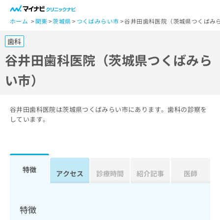
一
般
ホーム
関東
茨城県
つくばみらい市
谷井田歯科医院（茨城県つくばみ
ユ
歯科
ー
ザ
谷井田歯科医院（茨城県つくばみら
ー
い市）
の
方
は
こ
谷井田歯科医院は茨城県つくばみらい市にあります。歯科の診察を
ち
しています。
ら
医
マ
療
イ
特徴
関
アクセス
診療時間
紹介記事
医師
ナ
係
ビ
者
ク
の
リ
特徴
方
ニ