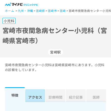
一
般
ホーム
九州・沖縄
宮崎県
宮崎市
宮崎
宮崎市夜間急病センター小児
ユ
小児科
ー
ザ
宮崎市夜間急病センター小児科（宮
ー
崎県宮崎市）
の
方
は
宮崎駅
こ
ち
宮崎市夜間急病センター小児科は宮崎県宮崎市にあります。小児科
ら
の診察をしています。
医
マ
療
イ
関
ナ
係
ビ
特徴
アクセス
診療時間
紹介記事
医師
者
ク
の
リ
方
ニ