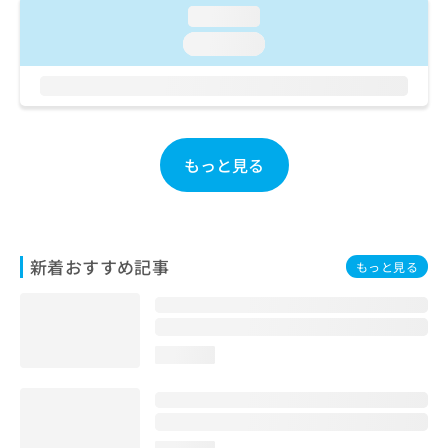
ご了
ら
み
loading...
承く
は
ださ
loading...
こ
無
い。
ち
料
ら
情
報
拡
掲
充
載
もっと見る
の
情
お
報
申
の
し
修
込
正
新着おすすめ記事
もっと見る
み
は
は
こ
こ
ち
ち
ら
ら
loading...
そ
の
他
の