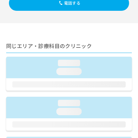
出
稿
クリ
電話する
資
稿
ニッ
の
料
クナ
の
お
の
ビサ
お
問
ご
イト
問
い
請
への
い
合
お問
求
合
合せ
わ
は
フォ
わ
同じエリア・診療科目のクリニック
せ
こ
ーム
せ
は
ち
とな
は
こ
ら
りま
loading...
こ
ち
す。
ち
ら
クリ
loading...
無
ら
ニッ
料
クの
資
情
予
料
報
約・
の
症状
拡
のご
loading...
ご
充
相談
請
の
loading...
など
求
お
はで
は
申
きま
こ
せん
し
ので
ち
込