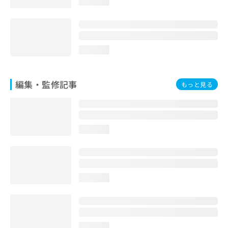
loading...
お
問
い
合
わ
loading...
せ
は
こ
編集・監修記事
もっと見る
ち
ら
loading...
loading...
loading...