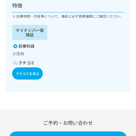
ッ
は
特徴
ク
こ
ナ
診療時間・内容等について、事前に必ず医療機関にご確認ください。
ち
ビ
ら
に
マイナンバー保
関
険証
広
す
広
告
る
診療科目
告
代
お
出
小児科
理
問
稿
クチコミ
店
い
の
合
の
お
クチコミを見る
わ
方
問
せ
い
は
は
合
こ
こ
わ
ち
ち
せ
ら
ら
は
こ
こち
ち
広
ご予約・お問い合わせ
らは
広
ら
告
マイ
告
出
ナビ