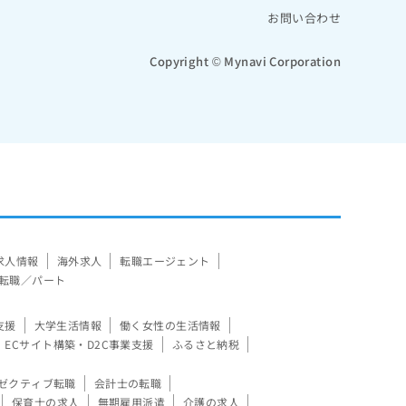
お問い合わせ
Copyright © Mynavi Corporation
求人情報
海外求人
転職エージェント
転職／パート
支援
大学生活情報
働く女性の生活情報
ECサイト構築・D2C事業支援
ふるさと納税
ゼクティブ転職
会計士の転職
保育士の求人
無期雇用派遣
介護の求人