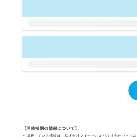
拡
資
きま
充
料
せん
の
ので
の
ご了
お
ご
承く
申
請
ださ
し
求
い。
込
は
み
こ
は
ち
こ
ら
ち
ら
無
料
掲
情
載
報
情
拡
報
充
の
の
修
お
正
申
【医療機関の情報について】
は
し
こ
掲載している情報は、株式会社マイナビおよび株式会社ウェルネ
込