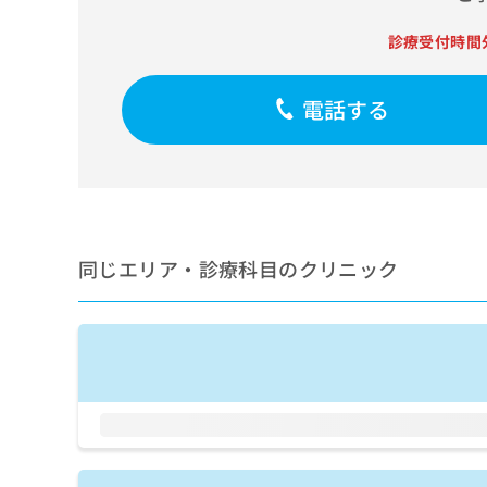
せ
こち
ち
らは
は
診療受付時間
マイ
こ
ら
ナビ
ち
クリ
ら
ニッ
電話する
クナ
広
ビサ
広
資
イト
告
告
への
料
出
出
お問
の
稿
合せ
稿
ご
の
フォ
の
請
お
ーム
お
求
問
とな
同じエリア・診療科目のクリニック
問
りま
は
い
い
す。
こ
合
合
クリ
ち
わ
ニッ
わ
ら
せ
クの
せ
は
予
は
約・
こ
こ
無
症状
ち
ち
のご
料
ら
相談
ら
情
など
報
はで