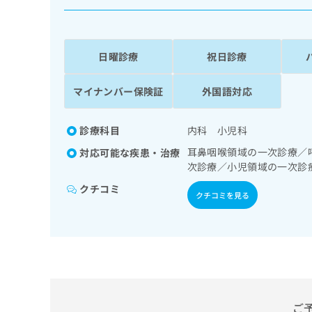
係
ク
者
リ
の
ニ
ッ
方
日曜診療
祝日診療
ク
は
ナ
こ
マイナンバー保険証
外国語対応
ビ
ち
に
関
ら
診療科目
内科 小児科
す
る
耳鼻咽喉領域の一次診療／
対応可能な疾患・治療
お
次診療／小児領域の一次診
広
広
問
告
クチコミ
告
い
クチコミを見る
出
代
合
稿
わ
理
の
せ
店
お
は
の
問
こ
い
方
ち
合
ら
は
わ
ご
こ