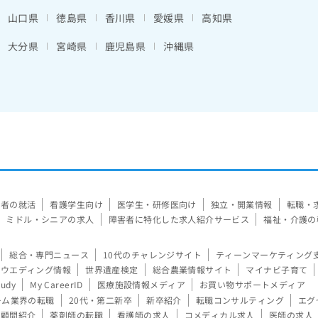
山口県
徳島県
香川県
愛媛県
高知県
大分県
宮崎県
鹿児島県
沖縄県
験者の就活
看護学生向け
医学生・研修医向け
独立・開業情報
転職・
ミドル・シニアの求人
障害者に特化した求人紹介サービス
福祉・介護の
総合・専門ニュース
10代のチャレンジサイト
ティーンマーケティング
ウエディング情報
世界遺産検定
総合農業情報サイト
マイナビ子育て
tudy
My CareerID
医療施設情報メディア
お買い物サポートメディア
ーム業界の転職
20代・第二新卒
新卒紹介
転職コンサルティング
エグ
顧問紹介
薬剤師の転職
看護師の求人
コメディカル求人
医師の求人