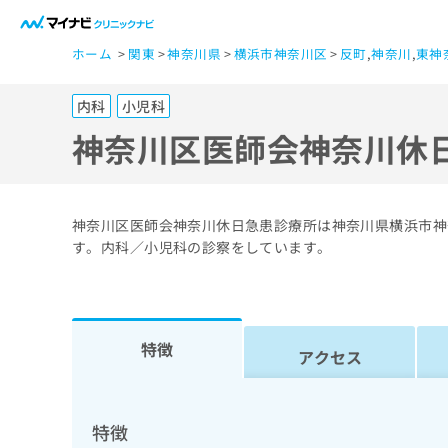
一
ホーム
関東
神奈川県
横浜市神奈川区
反町
,
神奈川
,
東神
般
ユ
内科
小児科
ー
ザ
神奈川区医師会神奈川休
ー
の
方
神奈川区医師会神奈川休日急患診療所は神奈川県横浜市神
は
す。内科／小児科の診察をしています。
こ
ち
ら
特徴
アクセス
医
マ
療
イ
ナ
関
特徴
ビ