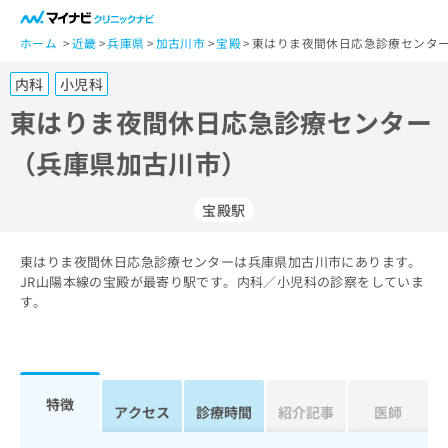
一
般
ホーム
近畿
兵庫県
加古川市
宝殿
東はりま夜間休日応急診療センター
ユ
内科
小児科
ー
ザ
東はりま夜間休日応急診療センター
ー
（兵庫県加古川市）
の
方
は
宝殿駅
こ
ち
東はりま夜間休日応急診療センターは兵庫県加古川市にあります。
ら
JR山陽本線の宝殿が最寄り駅です。内科／小児科の診察をしていま
す。
医
マ
療
イ
関
ナ
係
ビ
者
ク
特徴
アクセス
診療時間
紹介記事
医師
の
リ
方
ニ