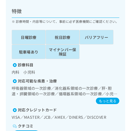
ッ
は
ク
こ
特徴
ナ
ち
ビ
診療時間・内容等について、事前に必ず医療機関にご確認ください。
ら
に
関
広
日曜診療
祝日診療
バリアフリー
す
広
告
る
告
代
マイナンバー保
お
出
駐車場あり
険証
理
問
稿
店
い
の
診療科目
合
の
お
内科 小児科
わ
方
問
せ
い
は
対応可能な疾患・治療
は
合
こ
呼吸器領域の一次診療／消化器系領域の一次診療／肝･胆
こ
わ
ち
道・膵臓領域の一次診療／循環器系領域の一次診療／小児領
ち
せ
域の一次診療／漢方薬の処方
ら
もっと見る
ら
は
こ
対応クレジットカード
こち
ち
広
VISA／MASTER／JCB／AMEX／DINERS／DISCOVER
らは
広
ら
告
マイ
クチコミ
告
出
ナビ