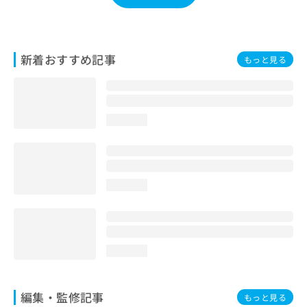
お
問
い
合
新着おすすめ記事
もっと見る
わ
せ
は
こ
ち
loading...
ら
loading...
loading...
編集・監修記事
もっと見る