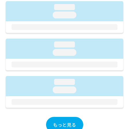
ご了
ら
み
承く
loading...
は
ださ
こ
loading...
無
い。
ち
料
ら
情
報
拡
掲
充
loading...
載
の
情
loading...
お
報
申
の
し
修
込
正
み
は
loading...
は
こ
loading...
こ
ち
ち
ら
ら
そ
の
他
もっと見る
の