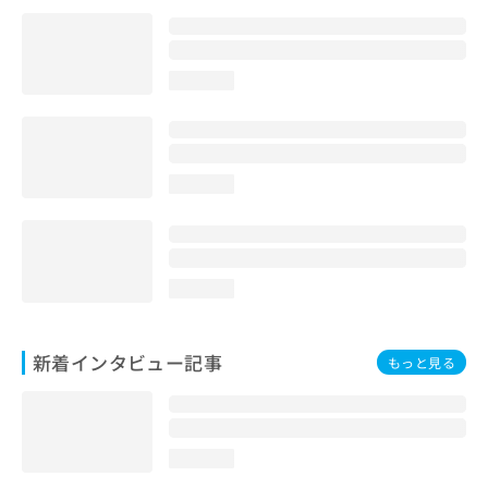
loading...
loading...
loading...
新着インタビュー記事
もっと見る
loading...