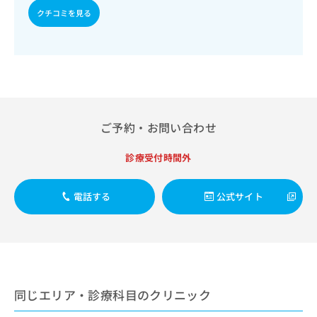
出
稿
クリ
資
クチコミを見る
稿
ニッ
の
料
クナ
の
お
の
ビサ
お
問
ご
イト
問
い
請
への
い
合
お問
求
合
合せ
わ
は
フォ
わ
せ
こ
ーム
せ
は
ち
ご予約・お問い合わせ
とな
は
こ
ら
りま
こ
ち
す。
診療受付時間外
ち
ら
クリ
無
ら
ニッ
料
クの
資
情
電話する
公式サイト
予
料
報
約・
の
症状
拡
のご
ご
充
相談
請
の
など
求
お
はで
は
申
きま
同じエリア・診療科目のクリニック
こ
せん
し
ので
ち
込