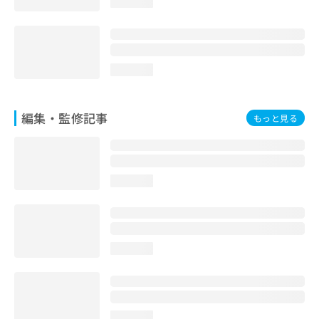
loading...
お
問
い
合
わ
loading...
せ
は
こ
編集・監修記事
もっと見る
ち
ら
loading...
loading...
loading...