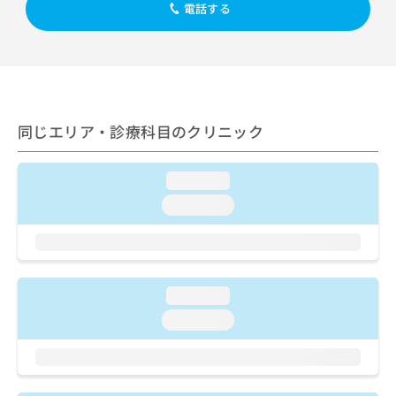
出
稿
クリ
電話する
資
稿
ニッ
の
料
クナ
の
お
の
ビサ
お
問
ご
イト
問
い
請
への
い
合
お問
求
合
合せ
わ
は
フォ
わ
同じエリア・診療科目のクリニック
せ
こ
ーム
せ
は
ち
とな
は
こ
ら
りま
loading...
こ
ち
す。
ち
ら
クリ
loading...
無
ら
ニッ
料
クの
資
情
予
料
報
約・
の
症状
拡
のご
loading...
ご
充
相談
請
の
loading...
など
求
お
はで
は
申
きま
こ
せん
し
ので
ち
込