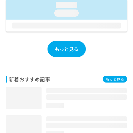
ご了
ら
み
loading...
承く
は
ださ
loading...
こ
無
い。
ち
料
ら
情
報
拡
掲
充
載
もっと見る
の
情
お
報
申
の
し
修
込
正
新着おすすめ記事
もっと見る
み
は
は
こ
こ
ち
ち
ら
ら
loading...
そ
の
他
の