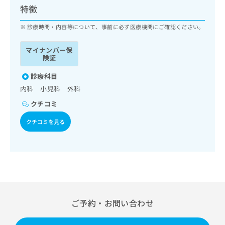
ッ
は
特徴
ク
こ
ナ
診療時間・内容等について、事前に必ず医療機関にご確認ください。
ち
ビ
ら
に
マイナンバー保
関
険証
広
す
広
告
る
診療科目
告
代
お
出
内科 小児科 外科
理
問
稿
クチコミ
店
い
の
合
の
お
クチコミを見る
わ
方
問
せ
い
は
は
合
こ
こ
わ
ち
ち
せ
ら
ら
は
こ
こち
ち
広
ご予約・お問い合わせ
らは
広
ら
告
マイ
告
出
ナビ