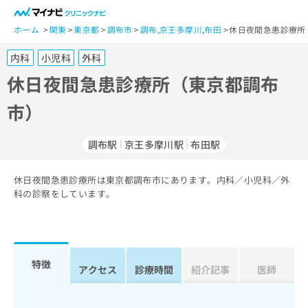
一
般
ホーム
関東
東京都
調布市
調布
,
京王多摩川
,
布田
休日夜間急患診療所
ユ
内科
小児科
外科
ー
ザ
休日夜間急患診療所（東京都調布
ー
市）
の
方
は
調布駅
京王多摩川駅
布田駅
こ
ち
休日夜間急患診療所は東京都調布市にあります。内科／小児科／外
ら
科の診察をしています。
医
マ
療
イ
関
ナ
係
ビ
特徴
アクセス
診療時間
紹介記事
医師
者
ク
の
リ
方
ニ