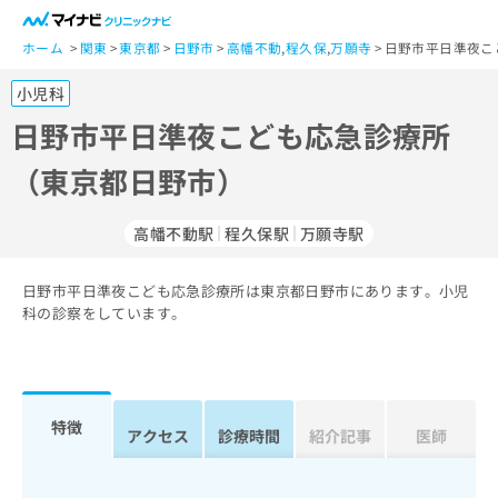
一
般
ホーム
関東
東京都
日野市
高幡不動
,
程久保
,
万願寺
日野市平日準夜こ
ユ
小児科
ー
ザ
日野市平日準夜こども応急診療所
ー
（東京都日野市）
の
方
は
高幡不動駅
程久保駅
万願寺駅
こ
ち
日野市平日準夜こども応急診療所は東京都日野市にあります。小児
ら
科の診察をしています。
医
マ
療
イ
関
ナ
係
ビ
特徴
アクセス
診療時間
紹介記事
医師
者
ク
の
リ
方
ニ