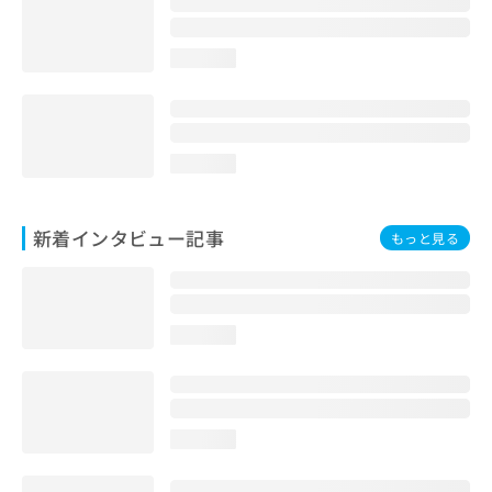
loading...
loading...
新着インタビュー記事
もっと見る
loading...
loading...