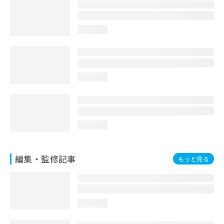
お
問
い
loading...
合
わ
せ
は
こ
loading...
ち
ら
loading...
編集・監修記事
もっと見る
loading...