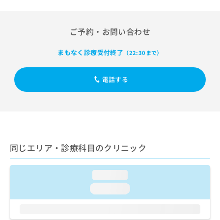
出
稿
クリ
資
稿
ニッ
の
料
クナ
の
お
の
ビサ
ご予約・お問い合わせ
お
問
ご
イト
問
い
請
への
い
まもなく診療受付終了
合
（22:30まで）
お問
求
合
合せ
わ
は
フォ
わ
せ
こ
ーム
電話する
せ
は
ち
とな
は
こ
ら
りま
こ
ち
す。
ち
ら
クリ
無
ら
ニッ
料
クの
資
情
予
料
同じエリア・診療科目のクリニック
報
約・
の
症状
拡
のご
ご
充
相談
請
loading...
の
など
求
お
はで
loading...
は
申
きま
こ
せん
し
ので
ち
込