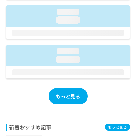
ご了
ら
み
承く
は
ださ
loading...
こ
無
い。
loading...
ち
料
ら
情
報
拡
掲
充
載
loading...
の
情
お
報
loading...
申
の
し
修
込
正
み
は
は
こ
こ
もっと見る
ち
ち
ら
ら
そ
の
新着おすすめ記事
もっと見る
他
の