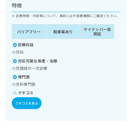
ッ
は
特徴
ク
こ
ナ
診療時間・内容等について、事前に必ず医療機関にご確認ください。
ち
ビ
ら
に
マイナンバー保
バリアフリー
駐車場あり
関
険証
広
す
広
告
る
診療科目
告
代
お
出
小児科
理
問
稿
対応可能な疾患・治療
店
い
の
合
の
小児領域の一次診療
お
わ
方
問
専門医
せ
い
は
小児科専門医
は
合
こ
こ
わ
クチコミ
ち
ち
せ
ら
ら
クチコミを見る
は
こ
こち
ち
広
らは
広
ら
告
マイ
告
出
ナビ